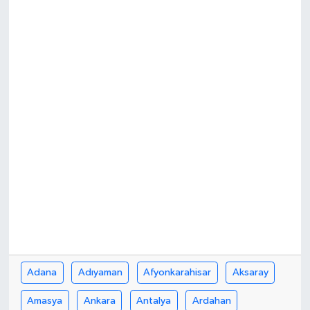
Adana
Adıyaman
Afyonkarahisar
Aksaray
Amasya
Ankara
Antalya
Ardahan