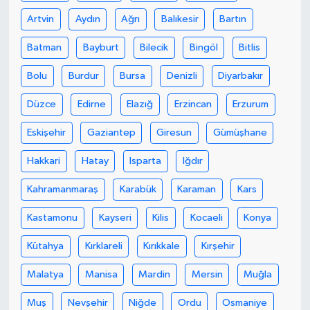
Artvin
Aydın
Ağrı
Balıkesir
Bartın
Batman
Bayburt
Bilecik
Bingöl
Bitlis
Bolu
Burdur
Bursa
Denizli
Diyarbakır
Düzce
Edirne
Elazığ
Erzincan
Erzurum
Eskişehir
Gaziantep
Giresun
Gümüşhane
Hakkari
Hatay
Isparta
Iğdır
Kahramanmaraş
Karabük
Karaman
Kars
Kastamonu
Kayseri
Kilis
Kocaeli
Konya
Kütahya
Kırklareli
Kırıkkale
Kırşehir
Malatya
Manisa
Mardin
Mersin
Muğla
Muş
Nevşehir
Niğde
Ordu
Osmaniye