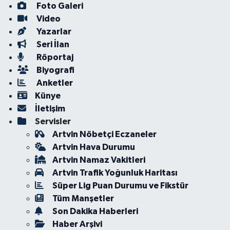
Foto Galeri
Video
Yazarlar
Seri İlan
Röportaj
Biyografi
Anketler
Künye
İletişim
Servisler
Artvin Nöbetçi Eczaneler
Artvin Hava Durumu
Artvin Namaz Vakitleri
Artvin Trafik Yoğunluk Haritası
Süper Lig Puan Durumu ve Fikstür
Tüm Manşetler
Son Dakika Haberleri
Haber Arşivi