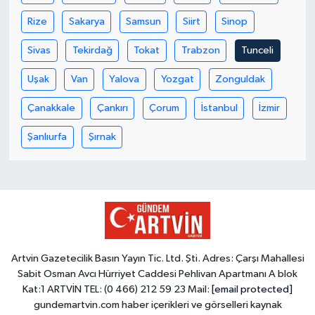
Rize
Sakarya
Samsun
Siirt
Sinop
Sivas
Tekirdağ
Tokat
Trabzon
Tunceli
Uşak
Van
Yalova
Yozgat
Zonguldak
Çanakkale
Çankırı
Çorum
İstanbul
İzmir
Şanlıurfa
Şırnak
Artvin Gazetecilik Basın Yayın Tic. Ltd. Şti. Adres: Çarşı Mahallesi
Sabit Osman Avcı Hürriyet Caddesi Pehlivan Apartmanı A blok
Kat:1 ARTVİN TEL: (0 466) 212 59 23 Mail:
[email protected]
gundemartvin.com haber içerikleri ve görselleri kaynak