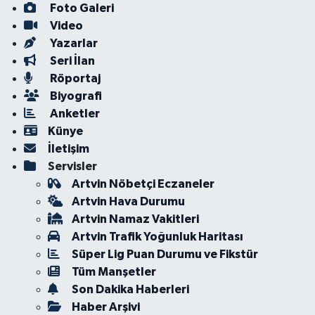
Foto Galeri
Video
Yazarlar
Seri İlan
Röportaj
Biyografi
Anketler
Künye
İletişim
Servisler
Artvin Nöbetçi Eczaneler
Artvin Hava Durumu
Artvin Namaz Vakitleri
Artvin Trafik Yoğunluk Haritası
Süper Lig Puan Durumu ve Fikstür
Tüm Manşetler
Son Dakika Haberleri
Haber Arşivi