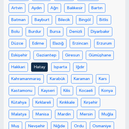
Artvin
Aydın
Ağrı
Balıkesir
Bartın
Batman
Bayburt
Bilecik
Bingöl
Bitlis
Bolu
Burdur
Bursa
Denizli
Diyarbakır
Düzce
Edirne
Elazığ
Erzincan
Erzurum
Eskişehir
Gaziantep
Giresun
Gümüşhane
Hakkari
Hatay
Isparta
Iğdır
Kahramanmaraş
Karabük
Karaman
Kars
Kastamonu
Kayseri
Kilis
Kocaeli
Konya
Kütahya
Kırklareli
Kırıkkale
Kırşehir
Malatya
Manisa
Mardin
Mersin
Muğla
Muş
Nevşehir
Niğde
Ordu
Osmaniye