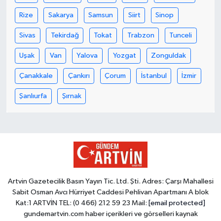
Rize
Sakarya
Samsun
Siirt
Sinop
Sivas
Tekirdağ
Tokat
Trabzon
Tunceli
Uşak
Van
Yalova
Yozgat
Zonguldak
Çanakkale
Çankırı
Çorum
İstanbul
İzmir
Şanlıurfa
Şırnak
Artvin Gazetecilik Basın Yayın Tic. Ltd. Şti. Adres: Çarşı Mahallesi
Sabit Osman Avcı Hürriyet Caddesi Pehlivan Apartmanı A blok
Kat:1 ARTVİN TEL: (0 466) 212 59 23 Mail:
[email protected]
gundemartvin.com haber içerikleri ve görselleri kaynak