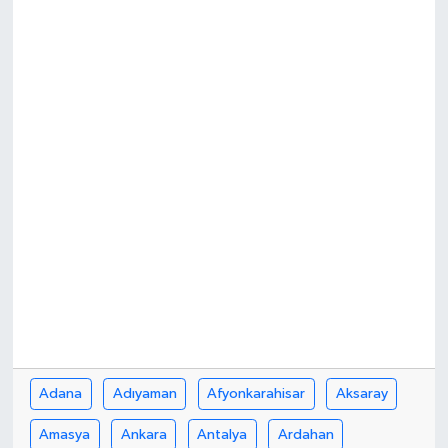
Adana
Adıyaman
Afyonkarahisar
Aksaray
Amasya
Ankara
Antalya
Ardahan