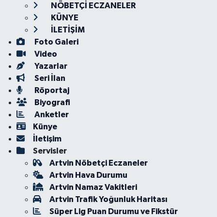
NÖBETÇİ ECZANELER
KÜNYE
İLETİŞİM
Foto Galeri
Video
Yazarlar
Seri İlan
Röportaj
Biyografi
Anketler
Künye
İletişim
Servisler
Artvin Nöbetçi Eczaneler
Artvin Hava Durumu
Artvin Namaz Vakitleri
Artvin Trafik Yoğunluk Haritası
Süper Lig Puan Durumu ve Fikstür