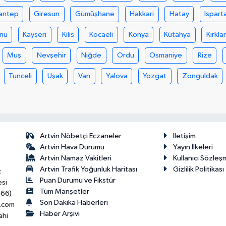
antep
Giresun
Gümüşhane
Hakkari
Hatay
Ispart
nu
Kayseri
Kilis
Kocaeli
Konya
Kütahya
Kırklar
Muş
Nevşehir
Niğde
Ordu
Osmaniye
Rize
Tunceli
Uşak
Van
Yalova
Yozgat
Zonguldak
Artvin Nöbetçi Eczaneler
İletişim
Artvin Hava Durumu
Yayın İlkeleri
Artvin Namaz Vakitleri
Kullanıcı Sözleş
Artvin Trafik Yoğunluk Haritası
Gizlilik Politikası
:
Puan Durumu ve Fikstür
esi
Tüm Manşetler
466)
Son Dakika Haberleri
.com
Haber Arşivi
ahi