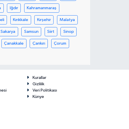
a
Iğdır
Kahramanmaraş
eli
Kırıkkale
Kırşehir
Malatya
Sakarya
Samsun
Siirt
Sinop
Çanakkale
Çankırı
Çorum
Kurallar
Gizlilik
mesi
Veri Politikası
Künye