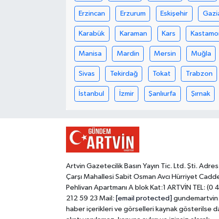
Erzincan
Erzurum
Eskişehir
Gazi
Karabük
Karaman
Kars
Kastamo
Manisa
Mardin
Mersin
Muğla
Sivas
Tekirdağ
Tokat
Trabzon
İstanbul
İzmir
Şanlıurfa
Şırnak
Artvin Gazetecilik Basın Yayın Tic. Ltd. Şti. Adres
Çarşı Mahallesi Sabit Osman Avcı Hürriyet Cadd
Pehlivan Apartmanı A blok Kat:1 ARTVİN TEL: (0 
212 59 23 Mail:
[email protected]
gundemartvin
haber içerikleri ve görselleri kaynak gösterilse d