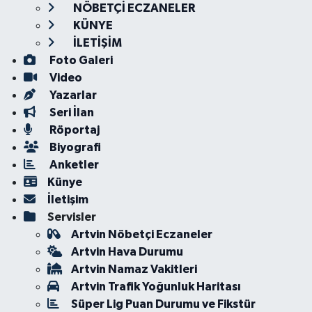
NÖBETÇİ ECZANELER
KÜNYE
İLETİŞİM
Foto Galeri
Video
Yazarlar
Seri İlan
Röportaj
Biyografi
Anketler
Künye
İletişim
Servisler
Artvin Nöbetçi Eczaneler
Artvin Hava Durumu
Artvin Namaz Vakitleri
Artvin Trafik Yoğunluk Haritası
Süper Lig Puan Durumu ve Fikstür