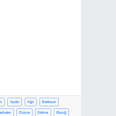
in
Aydın
Ağrı
Balıkesir
arbakır
Düzce
Edirne
Elazığ