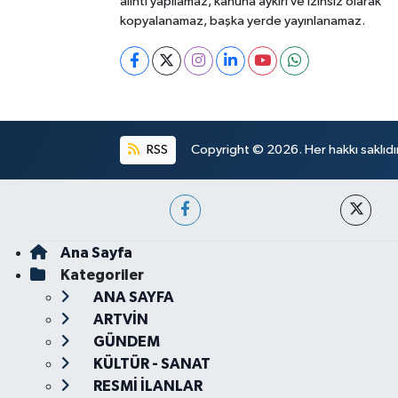
alıntı yapılamaz, kanuna aykırı ve izinsiz olarak
kopyalanamaz, başka yerde yayınlanamaz.
RSS
Copyright © 2026. Her hakkı saklıdır
Ana Sayfa
Kategoriler
ANA SAYFA
ARTVİN
GÜNDEM
KÜLTÜR - SANAT
RESMİ İLANLAR