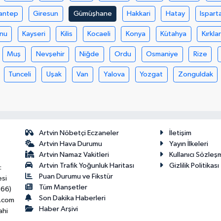
antep
Giresun
Gümüşhane
Hakkari
Hatay
Ispart
nu
Kayseri
Kilis
Kocaeli
Konya
Kütahya
Kırklar
Muş
Nevşehir
Niğde
Ordu
Osmaniye
Rize
Tunceli
Uşak
Van
Yalova
Yozgat
Zonguldak
Artvin Nöbetçi Eczaneler
İletişim
Artvin Hava Durumu
Yayın İlkeleri
Artvin Namaz Vakitleri
Kullanıcı Sözleş
Artvin Trafik Yoğunluk Haritası
Gizlilik Politikası
:
Puan Durumu ve Fikstür
esi
Tüm Manşetler
466)
Son Dakika Haberleri
.com
Haber Arşivi
ahi