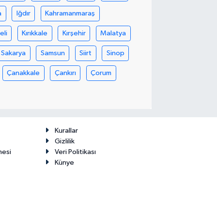
a
Iğdır
Kahramanmaraş
eli
Kırıkkale
Kırşehir
Malatya
Sakarya
Samsun
Siirt
Sinop
Çanakkale
Çankırı
Çorum
Kurallar
Gizlilik
mesi
Veri Politikası
Künye