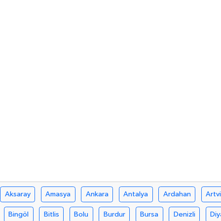
Aksaray
Amasya
Ankara
Antalya
Ardahan
Artv
Bingöl
Bitlis
Bolu
Burdur
Bursa
Denizli
Diy