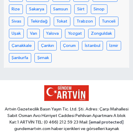
Rize
Sakarya
Samsun
Siirt
Sinop
Sivas
Tekirdağ
Tokat
Trabzon
Tunceli
Uşak
Van
Yalova
Yozgat
Zonguldak
Çanakkale
Çankırı
Çorum
İstanbul
İzmir
Şanlıurfa
Şırnak
Artvin Gazetecilik Basın Yayın Tic. Ltd. Şti. Adres: Çarşı Mahallesi
Sabit Osman Avcı Hürriyet Caddesi Pehlivan Apartmanı A blok
Kat:1 ARTVİN TEL: (0 466) 212 59 23 Mail:
[email protected]
gundemartvin.com haber içerikleri ve görselleri kaynak