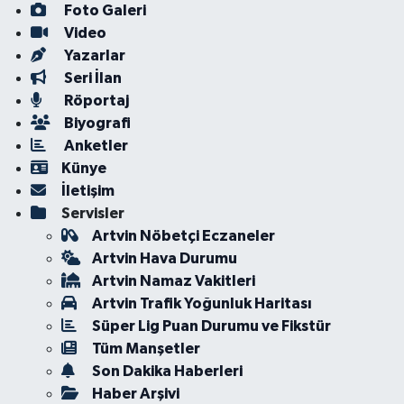
Foto Galeri
Video
Yazarlar
Seri İlan
Röportaj
Biyografi
Anketler
Künye
İletişim
Servisler
Artvin Nöbetçi Eczaneler
Artvin Hava Durumu
Artvin Namaz Vakitleri
Artvin Trafik Yoğunluk Haritası
Süper Lig Puan Durumu ve Fikstür
Tüm Manşetler
Son Dakika Haberleri
Haber Arşivi