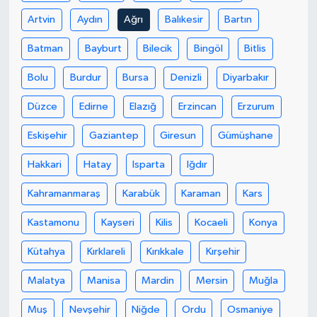
Artvin
Aydın
Ağrı
Balıkesir
Bartın
Batman
Bayburt
Bilecik
Bingöl
Bitlis
Bolu
Burdur
Bursa
Denizli
Diyarbakır
Düzce
Edirne
Elazığ
Erzincan
Erzurum
Eskişehir
Gaziantep
Giresun
Gümüşhane
Hakkari
Hatay
Isparta
Iğdır
Kahramanmaraş
Karabük
Karaman
Kars
Kastamonu
Kayseri
Kilis
Kocaeli
Konya
Kütahya
Kırklareli
Kırıkkale
Kırşehir
Malatya
Manisa
Mardin
Mersin
Muğla
Muş
Nevşehir
Niğde
Ordu
Osmaniye