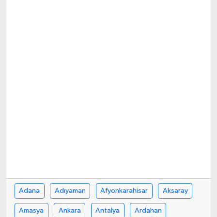
Adana
Adıyaman
Afyonkarahisar
Aksaray
Amasya
Ankara
Antalya
Ardahan