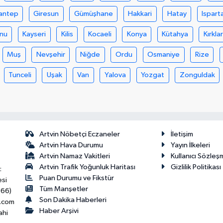
antep
Giresun
Gümüşhane
Hakkari
Hatay
Ispart
nu
Kayseri
Kilis
Kocaeli
Konya
Kütahya
Kırklar
Muş
Nevşehir
Niğde
Ordu
Osmaniye
Rize
Tunceli
Uşak
Van
Yalova
Yozgat
Zonguldak
Artvin Nöbetçi Eczaneler
İletişim
Artvin Hava Durumu
Yayın İlkeleri
Artvin Namaz Vakitleri
Kullanıcı Sözleş
Artvin Trafik Yoğunluk Haritası
Gizlilik Politikası
:
Puan Durumu ve Fikstür
esi
Tüm Manşetler
466)
Son Dakika Haberleri
.com
Haber Arşivi
ahi