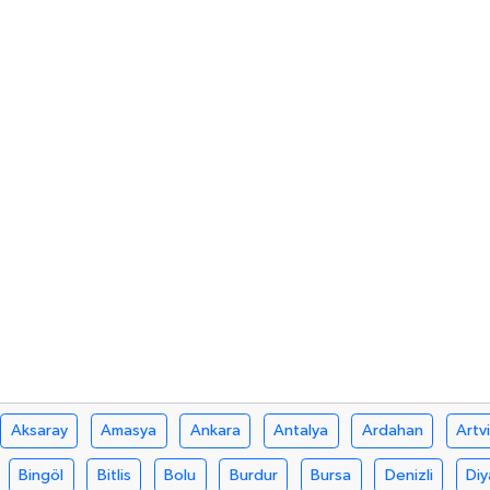
Aksaray
Amasya
Ankara
Antalya
Ardahan
Artv
Bingöl
Bitlis
Bolu
Burdur
Bursa
Denizli
Diy