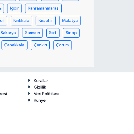
a
Iğdır
Kahramanmaraş
eli
Kırıkkale
Kırşehir
Malatya
Sakarya
Samsun
Siirt
Sinop
Çanakkale
Çankırı
Çorum
Kurallar
Gizlilik
mesi
Veri Politikası
Künye