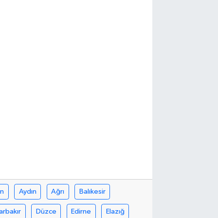
in
Aydın
Ağrı
Balıkesir
arbakır
Düzce
Edirne
Elazığ