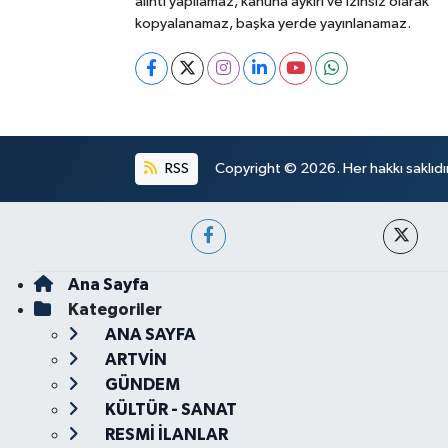
alıntı yapılamaz, kanuna aykırı ve izinsiz olarak
kopyalanamaz, başka yerde yayınlanamaz.
RSS
Copyright © 2026. Her hakkı saklıdır
Ana Sayfa
Kategoriler
ANA SAYFA
ARTVİN
GÜNDEM
KÜLTÜR - SANAT
RESMİ İLANLAR