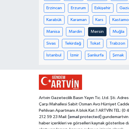
Erzincan
Erzurum
Eskişehir
Gazi
Karabük
Karaman
Kars
Kastamo
Manisa
Mardin
Mersin
Muğla
Sivas
Tekirdağ
Tokat
Trabzon
İstanbul
İzmir
Şanlıurfa
Şırnak
Artvin Gazetecilik Basın Yayın Tic. Ltd. Şti. Adres
Çarşı Mahallesi Sabit Osman Avcı Hürriyet Cadd
Pehlivan Apartmanı A blok Kat:1 ARTVİN TEL: (0 
212 59 23 Mail:
[email protected]
gundemartvin
haber içerikleri ve görselleri kaynak gösterilse d