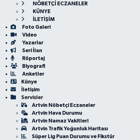
NÖBETÇİ ECZANELER
KÜNYE
İLETİŞİM
Foto Galeri
Video
Yazarlar
Seri İlan
Röportaj
Biyografi
Anketler
Künye
İletişim
Servisler
Artvin Nöbetçi Eczaneler
Artvin Hava Durumu
Artvin Namaz Vakitleri
Artvin Trafik Yoğunluk Haritası
Süper Lig Puan Durumu ve Fikstür