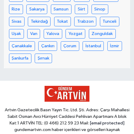
Rize
Sakarya
Samsun
Siirt
Sinop
Sivas
Tekirdağ
Tokat
Trabzon
Tunceli
Uşak
Van
Yalova
Yozgat
Zonguldak
Çanakkale
Çankırı
Çorum
İstanbul
İzmir
Şanlıurfa
Şırnak
Artvin Gazetecilik Basın Yayın Tic. Ltd. Şti. Adres: Çarşı Mahallesi
Sabit Osman Avcı Hürriyet Caddesi Pehlivan Apartmanı A blok
Kat:1 ARTVİN TEL: (0 466) 212 59 23 Mail:
[email protected]
gundemartvin.com haber içerikleri ve görselleri kaynak