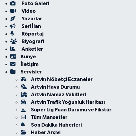
Foto Galeri
Video
Yazarlar
Seri İlan
Röportaj
Biyografi
Anketler
Künye
İletişim
Servisler
Artvin Nöbetçi Eczaneler
Artvin Hava Durumu
Artvin Namaz Vakitleri
Artvin Trafik Yoğunluk Haritası
Süper Lig Puan Durumu ve Fikstür
Tüm Manşetler
Son Dakika Haberleri
Haber Arşivi