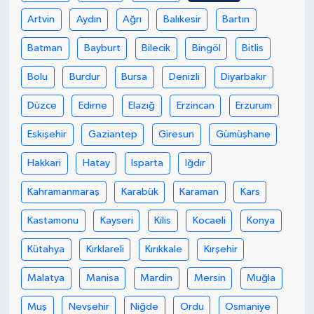
Artvin
Aydın
Ağrı
Balıkesir
Bartın
Batman
Bayburt
Bilecik
Bingöl
Bitlis
Bolu
Burdur
Bursa
Denizli
Diyarbakır
Düzce
Edirne
Elazığ
Erzincan
Erzurum
Eskişehir
Gaziantep
Giresun
Gümüşhane
Hakkari
Hatay
Isparta
Iğdır
Kahramanmaraş
Karabük
Karaman
Kars
Kastamonu
Kayseri
Kilis
Kocaeli
Konya
Kütahya
Kırklareli
Kırıkkale
Kırşehir
Malatya
Manisa
Mardin
Mersin
Muğla
Muş
Nevşehir
Niğde
Ordu
Osmaniye