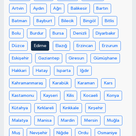
Artvin
Aydın
Ağrı
Balıkesir
Bartın
Batman
Bayburt
Bilecik
Bingöl
Bitlis
Bolu
Burdur
Bursa
Denizli
Diyarbakır
Düzce
Edirne
Elazığ
Erzincan
Erzurum
Eskişehir
Gaziantep
Giresun
Gümüşhane
Hakkari
Hatay
Isparta
Iğdır
Kahramanmaraş
Karabük
Karaman
Kars
Kastamonu
Kayseri
Kilis
Kocaeli
Konya
Kütahya
Kırklareli
Kırıkkale
Kırşehir
Malatya
Manisa
Mardin
Mersin
Muğla
Muş
Nevşehir
Niğde
Ordu
Osmaniye