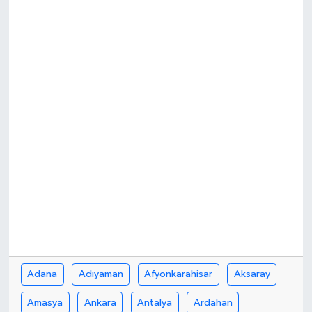
Adana
Adıyaman
Afyonkarahisar
Aksaray
Amasya
Ankara
Antalya
Ardahan