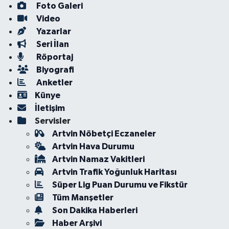
Foto Galeri
Video
Yazarlar
Seri İlan
Röportaj
Biyografi
Anketler
Künye
İletişim
Servisler
Artvin Nöbetçi Eczaneler
Artvin Hava Durumu
Artvin Namaz Vakitleri
Artvin Trafik Yoğunluk Haritası
Süper Lig Puan Durumu ve Fikstür
Tüm Manşetler
Son Dakika Haberleri
Haber Arşivi