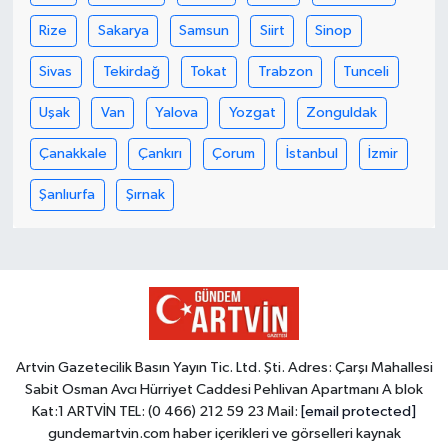
Rize
Sakarya
Samsun
Siirt
Sinop
Sivas
Tekirdağ
Tokat
Trabzon
Tunceli
Uşak
Van
Yalova
Yozgat
Zonguldak
Çanakkale
Çankırı
Çorum
İstanbul
İzmir
Şanlıurfa
Şırnak
Artvin Gazetecilik Basın Yayın Tic. Ltd. Şti. Adres: Çarşı Mahallesi
Sabit Osman Avcı Hürriyet Caddesi Pehlivan Apartmanı A blok
Kat:1 ARTVİN TEL: (0 466) 212 59 23 Mail:
[email protected]
gundemartvin.com haber içerikleri ve görselleri kaynak