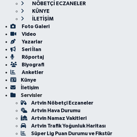
NÖBETÇİ ECZANELER
KÜNYE
İLETİŞİM
Foto Galeri
Video
Yazarlar
Seri İlan
Röportaj
Biyografi
Anketler
Künye
İletişim
Servisler
Artvin Nöbetçi Eczaneler
Artvin Hava Durumu
Artvin Namaz Vakitleri
Artvin Trafik Yoğunluk Haritası
Süper Lig Puan Durumu ve Fikstür