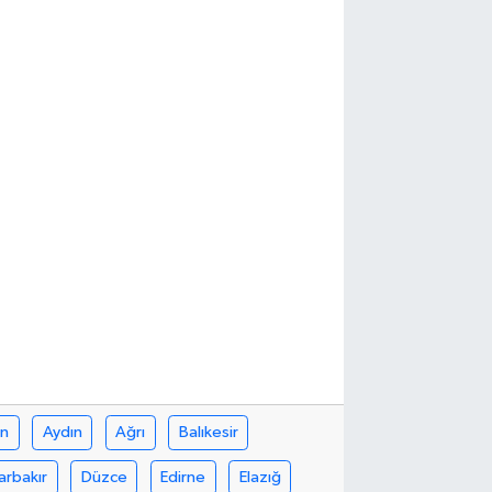
in
Aydın
Ağrı
Balıkesir
arbakır
Düzce
Edirne
Elazığ