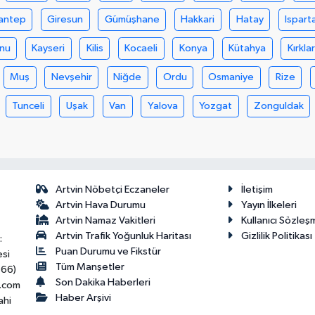
antep
Giresun
Gümüşhane
Hakkari
Hatay
Ispart
nu
Kayseri
Kilis
Kocaeli
Konya
Kütahya
Kırklar
Muş
Nevşehir
Niğde
Ordu
Osmaniye
Rize
Tunceli
Uşak
Van
Yalova
Yozgat
Zonguldak
Artvin Nöbetçi Eczaneler
İletişim
Artvin Hava Durumu
Yayın İlkeleri
Artvin Namaz Vakitleri
Kullanıcı Sözleş
Artvin Trafik Yoğunluk Haritası
Gizlilik Politikası
:
Puan Durumu ve Fikstür
esi
Tüm Manşetler
466)
Son Dakika Haberleri
.com
Haber Arşivi
ahi