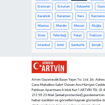
Erzincan
Erzurum
Eskişehir
Gazi
Karabük
Karaman
Kars
Kastamo
Manisa
Mardin
Mersin
Muğla
Sivas
Tekirdağ
Tokat
Trabzon
İstanbul
İzmir
Şanlıurfa
Şırnak
Artvin Gazetecilik Basın Yayın Tic. Ltd. Şti. Adres
Çarşı Mahallesi Sabit Osman Avcı Hürriyet Cadd
Pehlivan Apartmanı A blok Kat:1 ARTVİN TEL: (0 
212 59 23 Mail:
[email protected]
gundemartvin
haber içerikleri ve görselleri kaynak gösterilse d