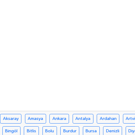
Aksaray
Amasya
Ankara
Antalya
Ardahan
Artv
Bingöl
Bitlis
Bolu
Burdur
Bursa
Denizli
Diy