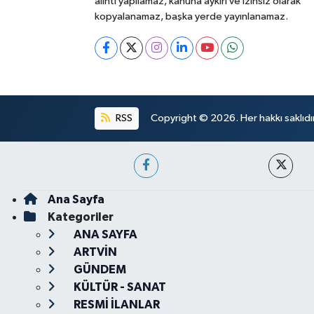
alıntı yapılamaz, kanuna aykırı ve izinsiz olarak
kopyalanamaz, başka yerde yayınlanamaz.
RSS
Copyright © 2026. Her hakkı saklıdır
Ana Sayfa
Kategoriler
ANA SAYFA
ARTVİN
GÜNDEM
KÜLTÜR - SANAT
RESMİ İLANLAR