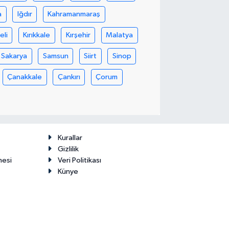
a
Iğdır
Kahramanmaraş
eli
Kırıkkale
Kırşehir
Malatya
Sakarya
Samsun
Siirt
Sinop
Çanakkale
Çankırı
Çorum
Kurallar
Gizlilik
mesi
Veri Politikası
Künye