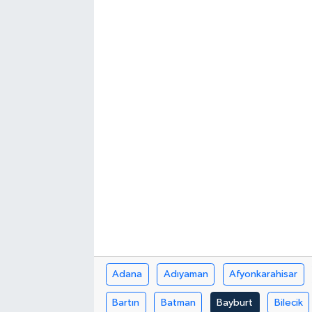
Adana
Adıyaman
Afyonkarahisar
Bartın
Batman
Bayburt
Bilecik