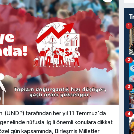
T
1
2
3
amı (UNDP) tarafından her yıl 11 Temmuz'da
4
nelinde nüfusla ilgili önemli konulara dikkat
zel gün kapsamında, Birleşmiş Milletler