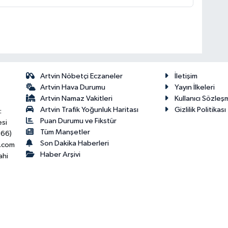
Artvin Nöbetçi Eczaneler
İletişim
Artvin Hava Durumu
Yayın İlkeleri
Artvin Namaz Vakitleri
Kullanıcı Sözleş
Artvin Trafik Yoğunluk Haritası
Gizlilik Politikası
:
Puan Durumu ve Fikstür
esi
Tüm Manşetler
466)
Son Dakika Haberleri
.com
Haber Arşivi
ahi