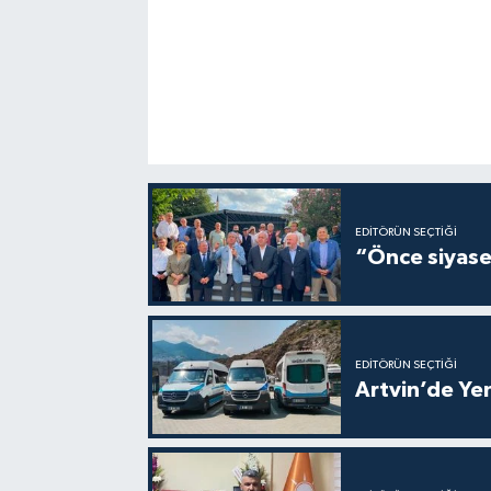
EDITÖRÜN SEÇTIĞI
“Önce siyaset
EDITÖRÜN SEÇTIĞI
Artvin’de Yen