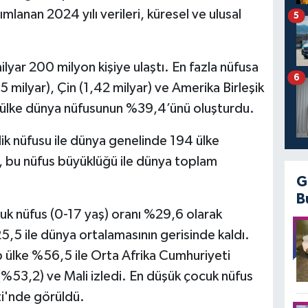
anan 2024 yılı verileri, küresel ve ulusal
5
ilyar 200 milyon kişiye ulaştı. En fazla nüfusa
6
45 milyar), Çin (1,42 milyar) ve Amerika Birleşik
ç ülke dünya nüfusunun %39,4’ünü oluşturdu.
lik nüfusu ile dünya genelinde 194 ülke
e, bu nüfus büyüklüğü ile dünya toplam
G
B
uk nüfus (0-17 yaş) oranı %29,6 olarak
5,5 ile dünya ortalamasının gerisinde kaldı.
 ülke %56,5 ile Orta Afrika Cumhuriyeti
(%53,2) ve Mali izledi. En düşük çocuk nüfus
ti'nde görüldü.