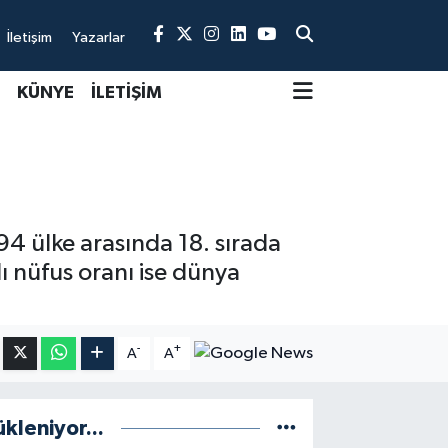
İletişim
Yazarlar
KÜNYE
İLETİŞİM
94 ülke arasında 18. sırada
ı nüfus oranı ise dünya
-
+
A
A
ükleniyor...