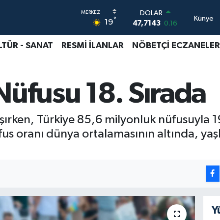
DOLAR
Künye
°
19
47,7143
0.16
EURO
55,0317
-0.02
LTÜR - SANAT
RESMİ İLANLAR
NÖBETÇİ ECZANELER
STERLİN
64,2463
0.07
GRAM ALTIN
Nüfusu 18. Sırada
6510.40
0.45
BİST100
13.799
70
BITCOIN
ırken, Türkiye 85,6 milyonluk nüfusuyla 1
64.225,61
-0.63
fus oranı dünya ortalamasının altında, yaşl
Y