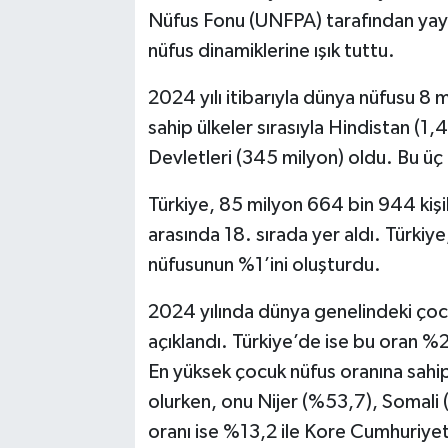
Nüfus Fonu (UNFPA) tarafından yayıml
nüfus dinamiklerine ışık tuttu.
2024 yılı itibarıyla dünya nüfusu 8 m
sahip ülkeler sırasıyla Hindistan (1,
Devletleri (345 milyon) oldu. Bu ü
Türkiye, 85 milyon 664 bin 944 kişi
arasında 18. sırada yer aldı. Türkiy
nüfusunun %1’ini oluşturdu.
2024 yılında dünya genelindeki çoc
açıklandı. Türkiye’de ise bu oran %2
En yüksek çocuk nüfus oranına sahip
olurken, onu Nijer (%53,7), Somali 
oranı ise %13,2 ile Kore Cumhuriye