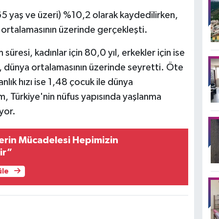
65 yaş ve üzeri) %10,2 olarak kaydedilirken,
 ortalamasının üzerinde gerçekleşti.
resi, kadınlar için 80,0 yıl, erkekler için ise
ar, dünya ortalamasının üzerinde seyretti. Öte
lık hızı ise 1,48 çocuk ile dünya
um, Türkiye'nin nüfus yapısında yaşlanma
yor.
rin Mücadelesi Hepimizin
ir”
üle