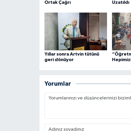
Ortak Çağrı
Uzatıldı
Yıllar sonra Artvin tütünü
“Öğretm
geri dönüyor
Hepimiz
Yorumlar