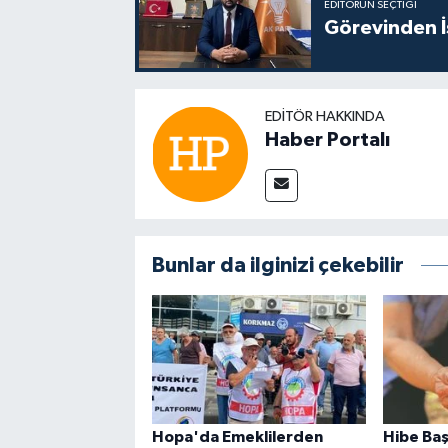
EDITÖRÜN SEÇTIĞI
Görevinden İs
EDITÖR HAKKINDA
Haber Portalı
Bunlar da ilginizi çekebilir
Hopa'da Emeklilerden
Hibe Baş