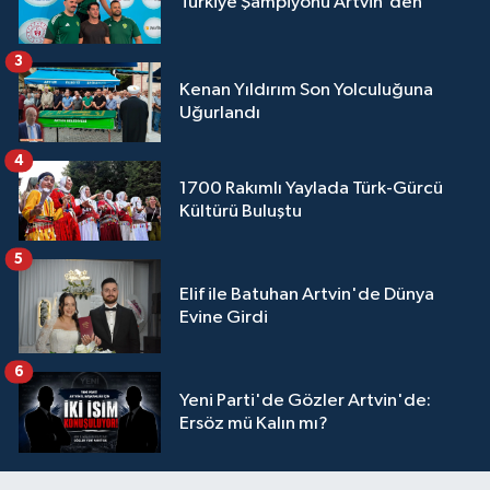
Türkiye Şampiyonu Artvin'den
3
Kenan Yıldırım Son Yolculuğuna
Uğurlandı
4
1700 Rakımlı Yaylada Türk-Gürcü
Kültürü Buluştu
5
Elif ile Batuhan Artvin'de Dünya
Evine Girdi
6
Yeni Parti'de Gözler Artvin'de:
Ersöz mü Kalın mı?