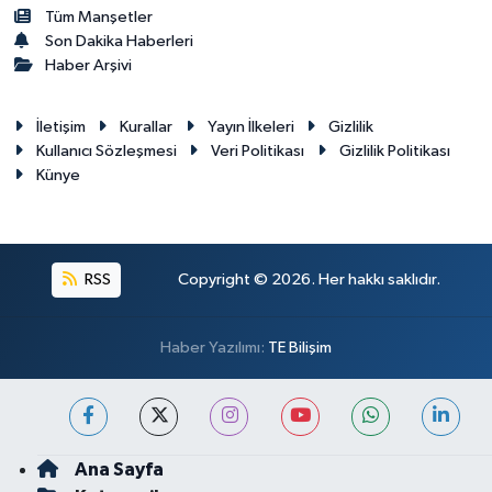
Tüm Manşetler
Son Dakika Haberleri
Haber Arşivi
İletişim
Kurallar
Yayın İlkeleri
Gizlilik
Kullanıcı Sözleşmesi
Veri Politikası
Gizlilik Politikası
Künye
RSS
Copyright © 2026. Her hakkı saklıdır.
Haber Yazılımı:
TE Bilişim
Ana Sayfa