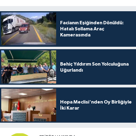
Facianın Eşiğinden Dönüldü:
Hatalı Sollama Araç
Kamerasında
Behiç Yıldırım Son Yolculuğuna
Uğurlandı
Hopa Meclisi'nden Oy Birliğiyle
İki Karar