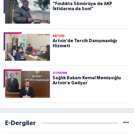
“Fındıkta Sömürüye de AKP
İktidarına da Son!”
ARTVİN
Artvin’de Tercih Danışmanlığı
Hizmeti
GÜNDEM
Sağlık Bakanı Kemal Memişoğlu
Artvin’e Geliyor
E-Dergiler