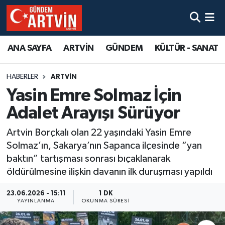
ANA SAYFA
ARTVİN
GÜNDEM
KÜLTÜR - SANAT
HABERLER
ARTVİN
Yasin Emre Solmaz İçin
Adalet Arayışı Sürüyor
Artvin Borçkalı olan 22 yaşındaki Yasin Emre
Solmaz’ın, Sakarya’nın Sapanca ilçesinde “yan
baktın” tartışması sonrası bıçaklanarak
öldürülmesine ilişkin davanın ilk duruşması yapıldı
23.06.2026 - 15:11
1 DK
YAYINLANMA
OKUNMA SÜRESI