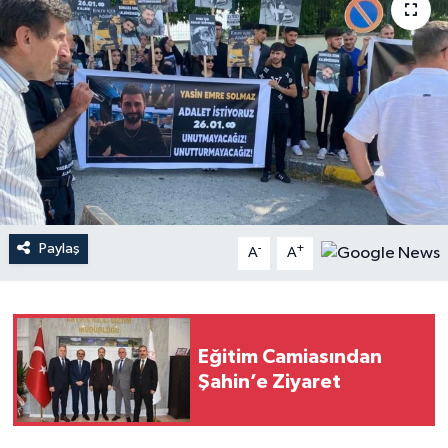
Paylaş
-
+
A
A
Eğitim Camiasından
Şahin’e Ziyaret