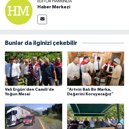
EDITÖR HAKKINDA
Haber Merkezi
Bunlar da ilginizi çekebilir
Vali Ergün’den Camili’de
"Artvin Balı Bir Marka,
Yoğun Mesai
Değerini Koruyacağız"