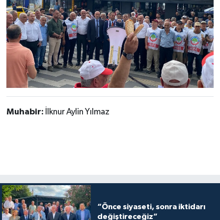
Muhabir:
İlknur Aylin Yılmaz
“Önce siyaseti, sonra iktidarı
değiştireceğiz”