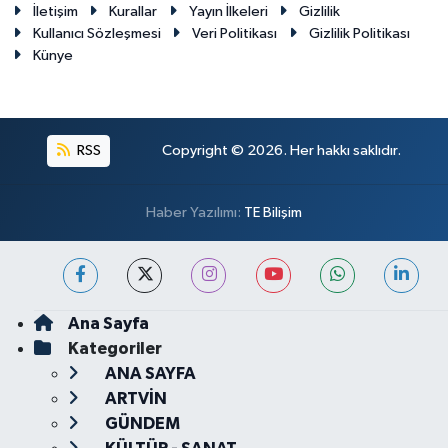
İletişim
Kurallar
Yayın İlkeleri
Gizlilik
Kullanıcı Sözleşmesi
Veri Politikası
Gizlilik Politikası
Künye
RSS
Copyright © 2026. Her hakkı saklıdır.
Haber Yazılımı:
TE Bilişim
Ana Sayfa
Kategoriler
ANA SAYFA
ARTVİN
GÜNDEM