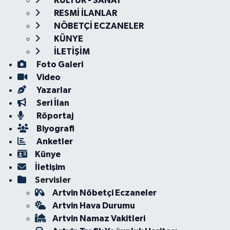
KÜLTÜR - SANAT
RESMİ İLANLAR
NÖBETÇİ ECZANELER
KÜNYE
İLETİŞİM
Foto Galeri
Video
Yazarlar
Seri İlan
Röportaj
Biyografi
Anketler
Künye
İletişim
Servisler
Artvin Nöbetçi Eczaneler
Artvin Hava Durumu
Artvin Namaz Vakitleri