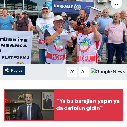
Paylaş
-
+
A
A
“Ya bu barajları yapın ya
da defolun gidin”