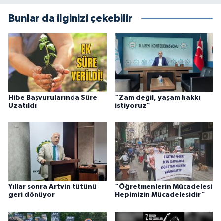
Bunlar da ilginizi çekebilir
Hibe Başvurularında Süre
“Zam değil, yaşam hakkı
Uzatıldı
istiyoruz”
Yıllar sonra Artvin tütünü
“Öğretmenlerin Mücadelesi
geri dönüyor
Hepimizin Mücadelesidir”