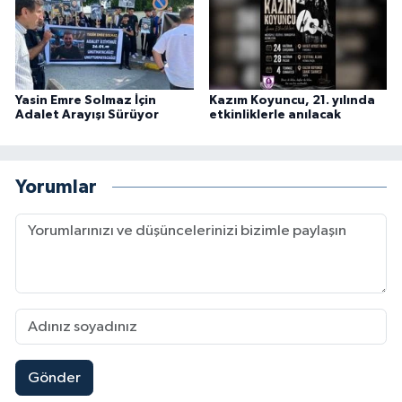
Yasin Emre Solmaz İçin
Kazım Koyuncu, 21. yılında
Adalet Arayışı Sürüyor
etkinliklerle anılacak
Yorumlar
Gönder