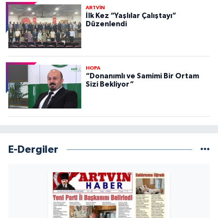
ARTVİN
İlk Kez “Yaşlılar Çalıştayı”
Düzenlendi
HOPA
“Donanımlı ve Samimi Bir Ortam
Sizi Bekliyor”
E-Dergiler