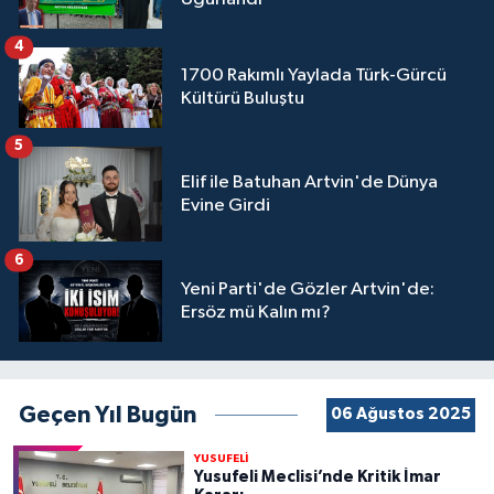
4
1700 Rakımlı Yaylada Türk-Gürcü
Kültürü Buluştu
5
Elif ile Batuhan Artvin'de Dünya
Evine Girdi
6
Yeni Parti'de Gözler Artvin'de:
Ersöz mü Kalın mı?
Geçen Yıl Bugün
06 Ağustos 2025
YUSUFELİ
Yusufeli Meclisi’nde Kritik İmar