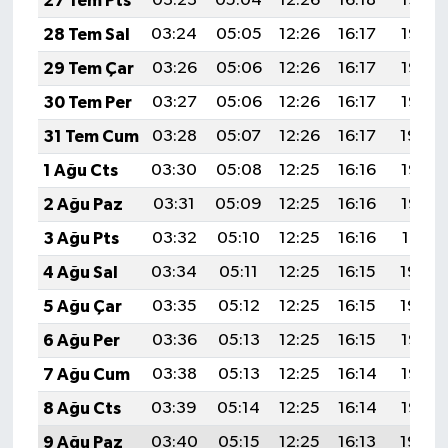
27 Tem Pts
03:23
05:04
12:26
16:18
19:37
28 Tem Sal
03:24
05:05
12:26
16:17
19:37
29 Tem Çar
03:26
05:06
12:26
16:17
19:36
30 Tem Per
03:27
05:06
12:26
16:17
19:35
31 Tem Cum
03:28
05:07
12:26
16:17
19:34
1 Ağu Cts
03:30
05:08
12:25
16:16
19:33
2 Ağu Paz
03:31
05:09
12:25
16:16
19:32
3 Ağu Pts
03:32
05:10
12:25
16:16
19:31
4 Ağu Sal
03:34
05:11
12:25
16:15
19:30
5 Ağu Çar
03:35
05:12
12:25
16:15
19:29
6 Ağu Per
03:36
05:13
12:25
16:15
19:28
7 Ağu Cum
03:38
05:13
12:25
16:14
19:26
8 Ağu Cts
03:39
05:14
12:25
16:14
19:25
9 Ağu Paz
03:40
05:15
12:25
16:13
19:24