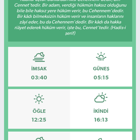
Cennet'tedir. Bir adam, verdiği hükmün haksız olduğunu
bile bile haksız yere hüküm verir, bu Cehennem'dedir.
Bir kâdı bilmeksizin hüküm verir ve insanların haklarını
zâyi eder, bu da Cehennem'dedir. Bir kâdı da hakka
riâyet ederek hüküm verir, işte bu, Cennet'tedir. (Hadis-i
şerif)
İMSAK
GÜNEŞ
03:40
05:15
ÖĞLE
İKINDI
12:25
16:13