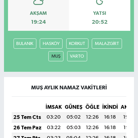
AKŞAM
YATSI
19:24
20:52
BULANIK
HASKÖY
KORKUT
MALAZGİRT
MUŞ
VARTO
MUŞ AYLIK NAMAZ VAKITLERI
İMSAK
GÜNEŞ
ÖĞLE
İKINDI
AKŞA
25 Tem Cts
03:20
05:02
12:26
16:18
19:39
26 Tem Paz
03:22
05:03
12:26
16:18
19:38