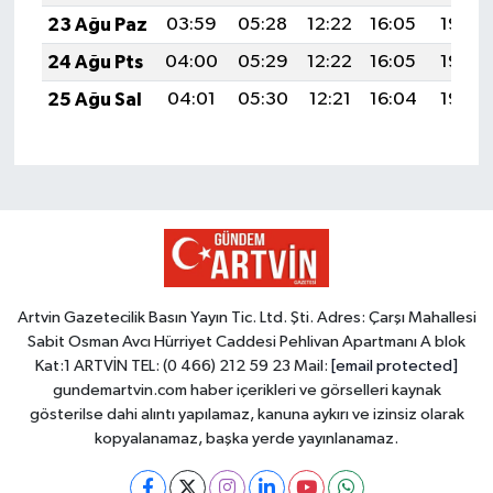
23 Ağu Paz
03:59
05:28
12:22
16:05
19:06
24 Ağu Pts
04:00
05:29
12:22
16:05
19:04
25 Ağu Sal
04:01
05:30
12:21
16:04
19:03
Artvin Gazetecilik Basın Yayın Tic. Ltd. Şti. Adres: Çarşı Mahallesi
Sabit Osman Avcı Hürriyet Caddesi Pehlivan Apartmanı A blok
Kat:1 ARTVİN TEL: (0 466) 212 59 23 Mail:
[email protected]
gundemartvin.com haber içerikleri ve görselleri kaynak
gösterilse dahi alıntı yapılamaz, kanuna aykırı ve izinsiz olarak
kopyalanamaz, başka yerde yayınlanamaz.