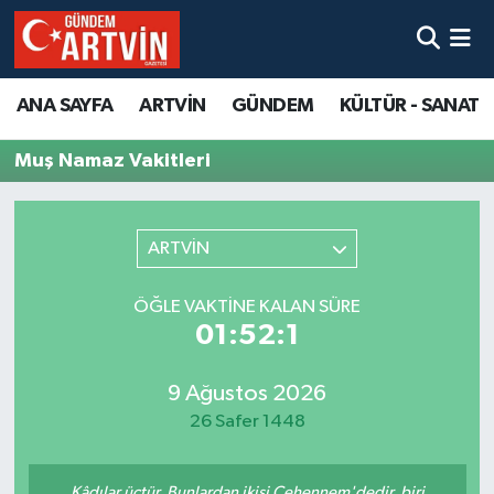
ANA SAYFA
ARTVİN
GÜNDEM
KÜLTÜR - SANAT
Muş Namaz Vakitleri
ARTVİN
ÖĞLE VAKTINE KALAN SÜRE
01:52:1
9 Ağustos 2026
26 Safer 1448
Kâdılar üçtür. Bunlardan ikisi Cehennem'dedir, biri