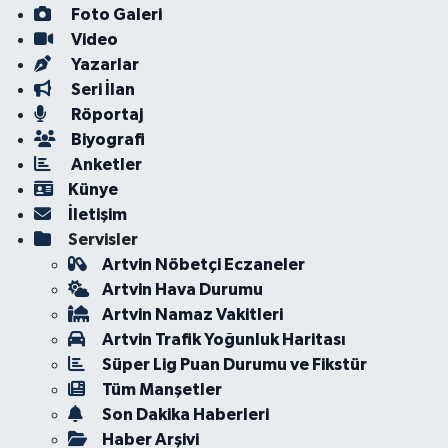
Foto Galeri
Video
Yazarlar
Seri İlan
Röportaj
Biyografi
Anketler
Künye
İletişim
Servisler
Artvin Nöbetçi Eczaneler
Artvin Hava Durumu
Artvin Namaz Vakitleri
Artvin Trafik Yoğunluk Haritası
Süper Lig Puan Durumu ve Fikstür
Tüm Manşetler
Son Dakika Haberleri
Haber Arşivi