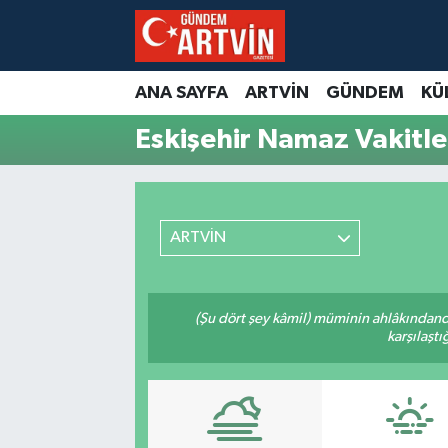
ANA SAYFA
ARTVİN
GÜNDEM
KÜ
Eskişehir Namaz Vakitle
ARTVİN
(Şu dört şey kâmil) müminin ahlâkındand
karşılaşt