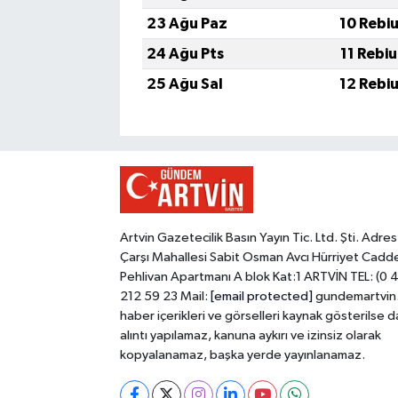
23 Ağu Paz
10 Rebi
24 Ağu Pts
11 Rebi
25 Ağu Sal
12 Rebi
Artvin Gazetecilik Basın Yayın Tic. Ltd. Şti. Adres
Çarşı Mahallesi Sabit Osman Avcı Hürriyet Cadd
Pehlivan Apartmanı A blok Kat:1 ARTVİN TEL: (0 
212 59 23 Mail:
[email protected]
gundemartvin
haber içerikleri ve görselleri kaynak gösterilse d
alıntı yapılamaz, kanuna aykırı ve izinsiz olarak
kopyalanamaz, başka yerde yayınlanamaz.