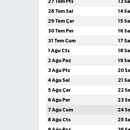
27 Tem Pts
13 S
28 Tem Sal
14 S
29 Tem Çar
15 S
30 Tem Per
16 S
31 Tem Cum
17 S
1 Ağu Cts
18 S
2 Ağu Paz
19 S
3 Ağu Pts
20 S
4 Ağu Sal
21 S
5 Ağu Çar
22 S
6 Ağu Per
23 S
7 Ağu Cum
24 S
8 Ağu Cts
25 S
9 Ağu Paz
26 S