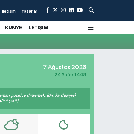
İletişim
Yazarlar
KÜNYE
İLETİŞİM
7 Ağustos 2026
24 Safer 1448
zaman güzelce dinlemek, (din kardeşiyle)
s-i şerif)