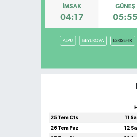
İMSAK
GÜNEŞ
04:17
05:5
ALPU
BEYLİKOVA
ESKİŞEHİR
25 Tem Cts
11 S
26 Tem Paz
12 S