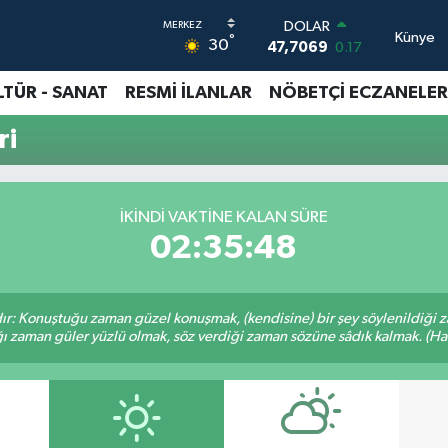
DOLAR
Künye
°
30
47,7069
0.17
EURO
55,0265
0.01
LTÜR - SANAT
RESMİ İLANLAR
NÖBETÇİ ECZANELER
STERLİN
64,1897
0.02
ri
GRAM ALTIN
6574.81
1.44
BİST100
13.887
64
İKINDI VAKTINE KALAN SÜRE
BITCOIN
02:35:48
64.360,53
-0.76
ır: Konuştuğu zaman güzel konuşmak, (kendisine) bir şey söylenildiği 
ığı zaman güler yüzlü olmak, söz verdiği zaman sözüne sâdık kalmak. (Hadi