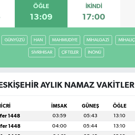
ÖĞLE
İKINDI
5
13:09
17:00
GÜNYÜZÜ
HAN
MAHMUDİYE
MİHALGAZİ
MİHALIÇ
SİVRİHİSAR
ÇİFTELER
İNÖNÜ
ESKİŞEHİR AYLIK NAMAZ VAKITLER
HİCRİ
İMSAK
GÜNEŞ
ÖĞLE
afer 1448
03:59
05:43
13:10
afer 1448
04:00
05:44
13:10