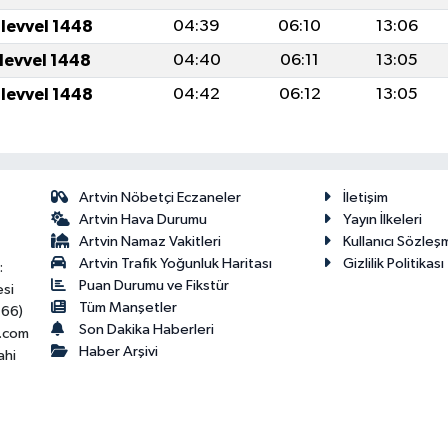
ulevvel 1448
04:39
06:10
13:06
ulevvel 1448
04:40
06:11
13:05
ulevvel 1448
04:42
06:12
13:05
Artvin Nöbetçi Eczaneler
İletişim
Artvin Hava Durumu
Yayın İlkeleri
Artvin Namaz Vakitleri
Kullanıcı Sözleş
Artvin Trafik Yoğunluk Haritası
Gizlilik Politikası
:
Puan Durumu ve Fikstür
esi
Tüm Manşetler
466)
Son Dakika Haberleri
.com
Haber Arşivi
ahi