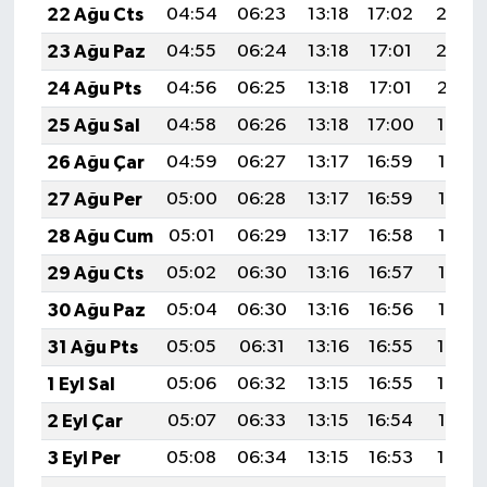
22 Ağu Cts
04:54
06:23
13:18
17:02
20:03
23 Ağu Paz
04:55
06:24
13:18
17:01
20:02
24 Ağu Pts
04:56
06:25
13:18
17:01
20:01
25 Ağu Sal
04:58
06:26
13:18
17:00
19:59
26 Ağu Çar
04:59
06:27
13:17
16:59
19:58
27 Ağu Per
05:00
06:28
13:17
16:59
19:56
28 Ağu Cum
05:01
06:29
13:17
16:58
19:55
29 Ağu Cts
05:02
06:30
13:16
16:57
19:53
30 Ağu Paz
05:04
06:30
13:16
16:56
19:52
31 Ağu Pts
05:05
06:31
13:16
16:55
19:50
1 Eyl Sal
05:06
06:32
13:15
16:55
19:49
2 Eyl Çar
05:07
06:33
13:15
16:54
19:47
3 Eyl Per
05:08
06:34
13:15
16:53
19:46