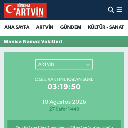
ANA SAYFA
ARTVİN
GÜNDEM
KÜLTÜR - SANAT
Manisa Namaz Vakitleri
ARTVİN
ÖĞLE VAKTINE KALAN SÜRE
03:19:50
10 Ağustos 2026
27 Safer 1448
(Şu dört şey kâmil) müminin ahlâkındandır: Konuştuğu