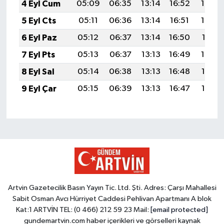
4 Eyl Cum
05:09
06:35
13:14
16:52
19:44
5 Eyl Cts
05:11
06:36
13:14
16:51
19:43
6 Eyl Paz
05:12
06:37
13:14
16:50
19:41
7 Eyl Pts
05:13
06:37
13:13
16:49
19:40
8 Eyl Sal
05:14
06:38
13:13
16:48
19:38
9 Eyl Çar
05:15
06:39
13:13
16:47
19:36
Artvin Gazetecilik Basın Yayın Tic. Ltd. Şti. Adres: Çarşı Mahallesi
Sabit Osman Avcı Hürriyet Caddesi Pehlivan Apartmanı A blok
Kat:1 ARTVİN TEL: (0 466) 212 59 23 Mail:
[email protected]
gundemartvin.com haber içerikleri ve görselleri kaynak