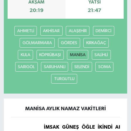
AKŞAM
YATSI
20:19
21:47
AHMETLİ
AKHİSAR
ALAŞEHİR
DEMİRCİ
GÖLMARMARA
GÖRDES
KIRKAĞAÇ
KULA
KÖPRÜBAŞI
MANİSA
SALİHLİ
SARIGÖL
SARUHANLI
SELENDİ
SOMA
TURGUTLU
MANİSA AYLIK NAMAZ VAKITLERI
İMSAK
GÜNEŞ
ÖĞLE
İKINDI
AKŞA