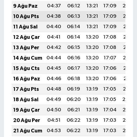
9 Ağu Paz
04:37
06:12
13:21
17:09
20:20
10 Ağu Pts
04:38
06:13
13:21
17:09
20:19
11 Ağu Sal
04:40
06:14
13:21
17:09
20:18
12 Ağu Çar
04:41
06:14
13:20
17:08
20:17
13 Ağu Per
04:42
06:15
13:20
17:08
20:15
14 Ağu Cum
04:44
06:16
13:20
17:07
20:14
15 Ağu Cts
04:45
06:17
13:20
17:06
20:13
16 Ağu Paz
04:46
06:18
13:20
17:06
20:11
17 Ağu Pts
04:48
06:19
13:19
17:05
20:10
18 Ağu Sal
04:49
06:20
13:19
17:05
20:09
19 Ağu Çar
04:50
06:21
13:19
17:04
20:07
20 Ağu Per
04:51
06:22
13:19
17:03
20:06
21 Ağu Cum
04:53
06:22
13:19
17:03
20:05