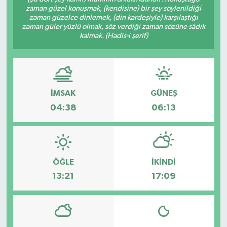
zaman güzel konuşmak, (kendisine) bir şey söylenildiği
zaman güzelce dinlemek, (din kardeşiyle) karşılaştığı
zaman güler yüzlü olmak, söz verdiği zaman sözüne sâdık
kalmak. (Hadis-i şerif)
İMSAK
GÜNEŞ
04:38
06:13
ÖĞLE
İKINDI
13:21
17:09