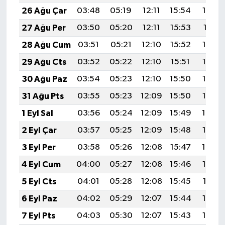
26 Ağu Çar
03:48
05:19
12:11
15:54
18:53
27 Ağu Per
03:50
05:20
12:11
15:53
18:51
28 Ağu Cum
03:51
05:21
12:10
15:52
18:50
29 Ağu Cts
03:52
05:22
12:10
15:51
18:48
30 Ağu Paz
03:54
05:23
12:10
15:50
18:47
31 Ağu Pts
03:55
05:23
12:09
15:50
18:45
1 Eyl Sal
03:56
05:24
12:09
15:49
18:44
2 Eyl Çar
03:57
05:25
12:09
15:48
18:42
3 Eyl Per
03:58
05:26
12:08
15:47
18:40
4 Eyl Cum
04:00
05:27
12:08
15:46
18:39
5 Eyl Cts
04:01
05:28
12:08
15:45
18:37
6 Eyl Paz
04:02
05:29
12:07
15:44
18:36
7 Eyl Pts
04:03
05:30
12:07
15:43
18:34