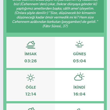
bizi (Cehennem'den) çıkar, (tekrar dünyaya gönder ki)
yaptığımız amellerden başka; sâlih amel işleyelim.
(Onlara şöyle denilir:) "Size, düşünecek bir kimsenin
düşüneceği kadar ömür vermedik mi ki? Hem size
Cehennem azâbından korkutan (peygamber) de geldi."
(Fâtır Sûresi, 37)
İMSAK
GÜNEŞ
03:26
05:04
ÖĞLE
İKINDI
12:14
16:04