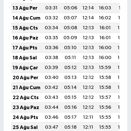
13 Ağu Per
03:31
05:06
12:14
16:03
19:11
14 Ağu Cum
03:32
05:07
12:14
16:02
19:10
15 Ağu Cts
03:34
05:08
12:13
16:01
19:09
16 Ağu Paz
03:35
05:09
12:13
16:01
19:07
17 Ağu Pts
03:36
05:10
12:13
16:00
19:06
18 Ağu Sal
03:38
05:11
12:13
16:00
19:05
19 Ağu Çar
03:39
05:12
12:13
15:59
19:03
20 Ağu Per
03:40
05:13
12:12
15:58
19:02
21 Ağu Cum
03:42
05:14
12:12
15:58
19:00
22 Ağu Cts
03:43
05:15
12:12
15:57
18:59
23 Ağu Paz
03:44
05:16
12:12
15:56
18:57
24 Ağu Pts
03:46
05:17
12:11
15:55
18:56
25 Ağu Sal
03:47
05:18
12:11
15:55
18:54