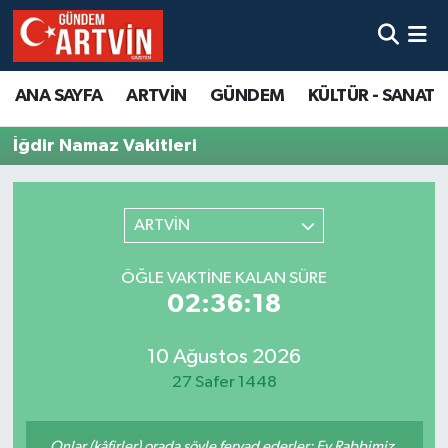
ANA SAYFA
ARTVİN
GÜNDEM
KÜLTÜR - SANAT
İğdir Namaz Vakitleri
ARTVİN
ÖĞLE VAKTINE KALAN SÜRE
02:36:18
10 Ağustos 2026
27 Safer 1448
Onlar (kâfirler) orada şöyle feryad ederler: Ey Rabbimiz,