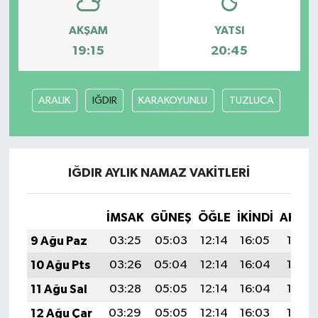
AKŞAM
YATSI
19:15
20:45
ARALIK
IĞDIR
KARAKOYUNLU
TUZLUCA
IĞDIR AYLIK NAMAZ VAKITLERI
İMSAK
GÜNEŞ
ÖĞLE
İKINDI
AKŞA
9 Ağu Paz
03:25
05:03
12:14
16:05
19:16
10 Ağu Pts
03:26
05:04
12:14
16:04
19:15
11 Ağu Sal
03:28
05:05
12:14
16:04
19:14
12 Ağu Çar
03:29
05:05
12:14
16:03
19:13