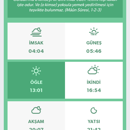
işte odur. Ve (o kimse) yoksula yemek yedirilmesi için
teşvikte bulunmaz. (Mâûn Sûresi, 1-2-3)
İMSAK
GÜNEŞ
04:04
05:46
ÖĞLE
İKINDI
13:01
16:54
AKŞAM
YATSI
20:07
21:42