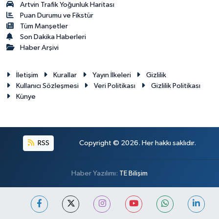
Artvin Trafik Yoğunluk Haritası
Puan Durumu ve Fikstür
Tüm Manşetler
Son Dakika Haberleri
Haber Arşivi
İletişim
Kurallar
Yayın İlkeleri
Gizlilik
Kullanıcı Sözleşmesi
Veri Politikası
Gizlilik Politikası
Künye
RSS
Copyright © 2026. Her hakkı saklıdır.
Haber Yazılımı:
TE Bilişim