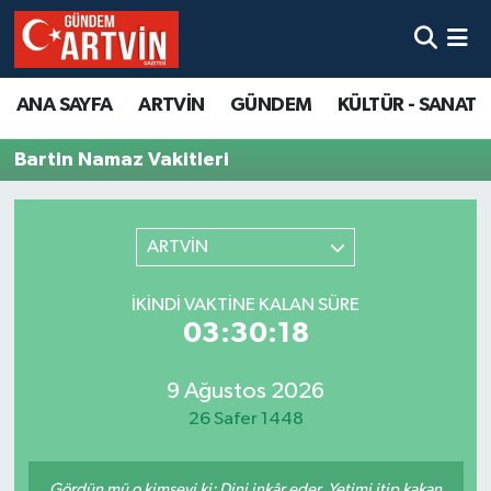
ANA SAYFA
ARTVİN
GÜNDEM
KÜLTÜR - SANAT
Bartin Namaz Vakitleri
ARTVİN
İKINDI VAKTINE KALAN SÜRE
03:30:18
9 Ağustos 2026
26 Safer 1448
Gördün mü o kimseyi ki: Dini inkâr eder. Yetimi itip kakan