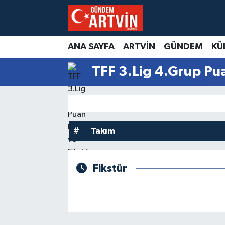
ANA SAYFA
ARTVİN
GÜNDEM
KÜ
TFF 3.Lig 4.Grup Pu
#
Takım
Fikstür