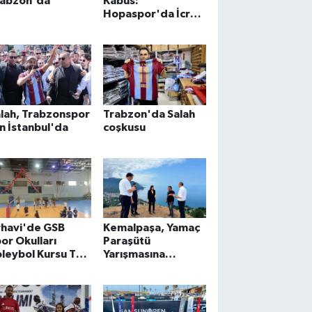
rabzon'da
Kabus:
Hopaspor'da İcra
Depremi!
lah, Trabzonspor
Trabzon'da Salah
in İstanbul'da
coşkusu
rhavi'de GSB
Kemalpaşa, Yamaç
or Okulları
Paraşütü
leybol Kursu Tam
Yarışmasına
az Devam Ediyor
Hazırlanıyor