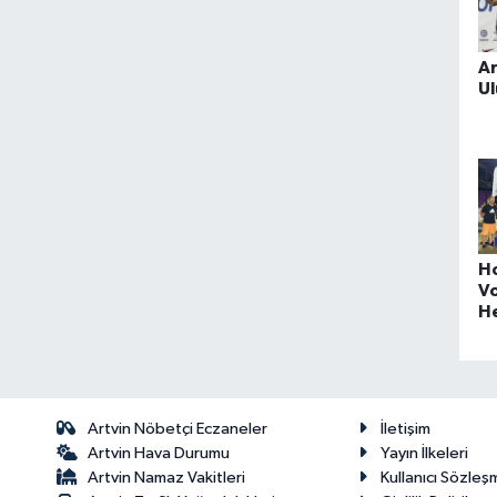
Ar
Ul
Ho
V
He
Artvin Nöbetçi Eczaneler
İletişim
Artvin Hava Durumu
Yayın İlkeleri
Artvin Namaz Vakitleri
Kullanıcı Sözleş