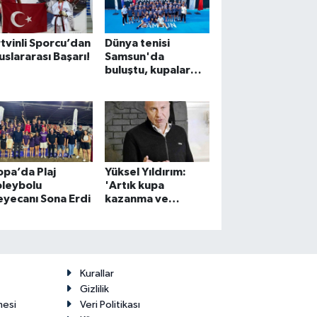
tvinli Sporcu’dan
Dünya tenisi
uslararası Başarı!
Samsun'da
buluştu, kupalar
sahiplerini buldu
pa’da Plaj
Yüksel Yıldırım:
oleybolu
'Artık kupa
yecanı Sona Erdi
kazanma ve
Avrupa'ya gitme
dönemi başladı'
Kurallar
Gizlilik
mesi
Veri Politikası