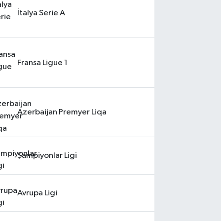
İtalya Serie A
Fransa Ligue 1
Azerbaijan Premyer Liqa
Şampiyonlar Ligi
Avrupa Ligi