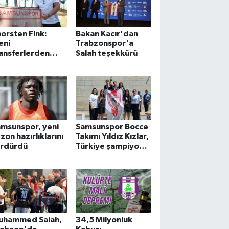
orsten Fink:
Bakan Kacır'dan
eni
Trabzonspor'a
ansferlerden
Salah teşekkürü
emnunum, başka
ansferler de
apacağız'
msunspor, yeni
Samsunspor Bocce
zon hazırlıklarını
Takımı Yıldız Kızlar,
ürdürdü
Türkiye şampiyonu
oldu
uhammed Salah,
34,5 Milyonluk