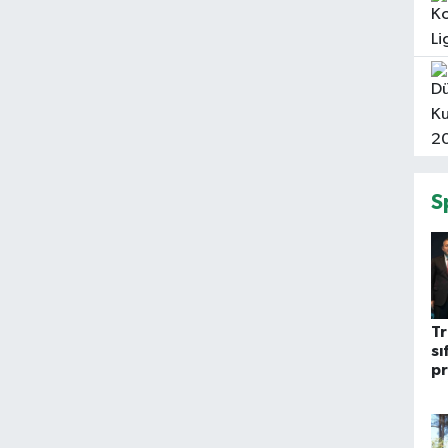
S
T
sı
pr