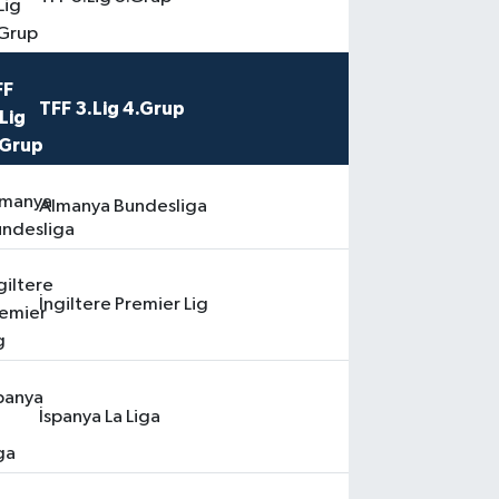
TFF 3.Lig 4.Grup
Almanya Bundesliga
İngiltere Premier Lig
İspanya La Liga