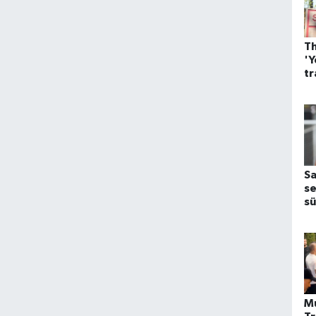
Th
'Y
tr
m
tr
y
Sa
se
s
M