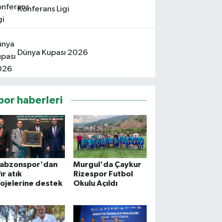
Konferans Ligi
Dünya Kupası 2026
por haberleri
rabzonspor'dan
Murgul'da Çaykur
fır atık
Rizespor Futbol
ojelerine destek
Okulu Açıldı