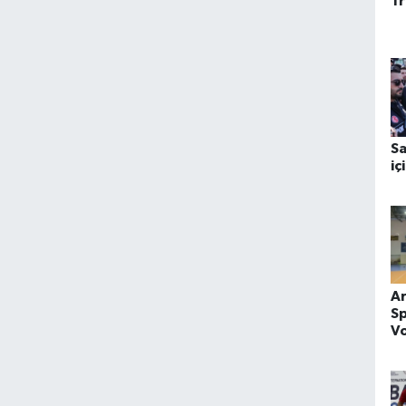
T
Sa
iç
A
Sp
Vo
G