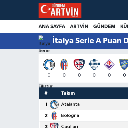
ANA SAYFA
ARTVİN
GÜNDEM
KÜ
İtalya Serie A Puan 
0
0
0
0
0
0
#
Takım
1
Atalanta
2
Bologna
3
Cagliari