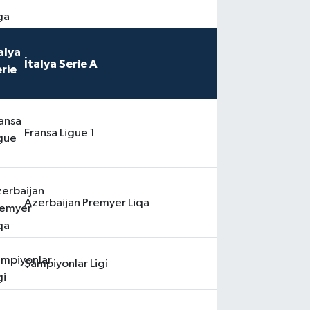
İtalya Serie A
Fransa Ligue 1
Azerbaijan Premyer Liqa
Şampiyonlar Ligi