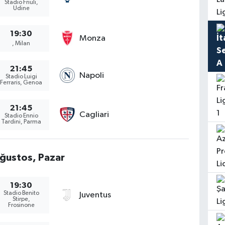
Stadio Friuli,
Udine
19:30
Monza
, Milan
21:45
Napoli
Stadio Luigi
Ferraris, Genoa
21:45
Cagliari
Stadio Ennio
Tardini, Parma
ğustos, Pazar
19:30
Stadio Benito
Juventus
Stirpe,
Frosinone