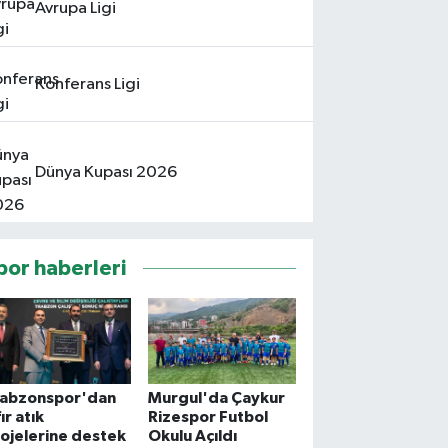
Avrupa Ligi
Konferans Ligi
Dünya Kupası 2026
por haberleri
rabzonspor'dan
Murgul'da Çaykur
fır atık
Rizespor Futbol
ojelerine destek
Okulu Açıldı