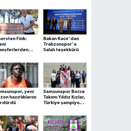
orsten Fink:
Bakan Kacır'dan
eni
Trabzonspor'a
ansferlerden
Salah teşekkürü
emnunum, başka
ansferler de
apacağız'
msunspor, yeni
Samsunspor Bocce
zon hazırlıklarını
Takımı Yıldız Kızlar,
ürdürdü
Türkiye şampiyonu
oldu