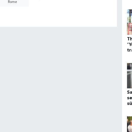
Rome
Th
'Y
tr
m
tr
y
Sa
se
s