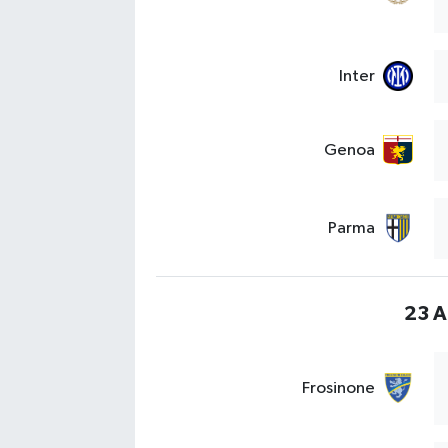
Inter
Genoa
Parma
23 A
Frosinone