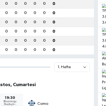
0
0
0
0
0
0
0
0
0
0
0
0
0
0
0
0
0
0
0
0
0
0
0
0
0
0
0
0
0
0
0
0
0
0
0
0
stos, Cumartesi
19:30
Bluenergy
Como
Stadium -