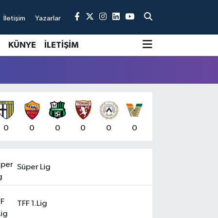
İletişim
Yazarlar
KÜNYE
İLETİŞİM
0
0
0
0
0
0
Süper Lig
TFF 1.Lig