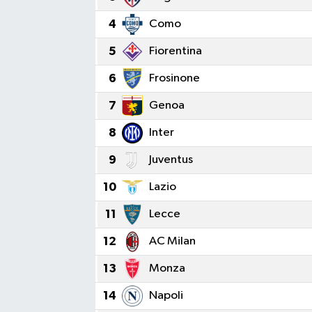
4
Como
5
Fiorentina
6
Frosinone
7
Genoa
8
Inter
9
Juventus
10
Lazio
11
Lecce
12
AC Milan
13
Monza
14
Napoli