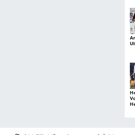
G
Ar
Ul
Ho
V
He