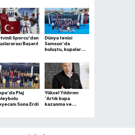
az Devam Ediyor
Hazırlanıyor
tvinli Sporcu’dan
Dünya tenisi
uslararası Başarı!
Samsun'da
buluştu, kupalar
sahiplerini buldu
pa’da Plaj
Yüksel Yıldırım:
oleybolu
'Artık kupa
yecanı Sona Erdi
kazanma ve
Avrupa'ya gitme
dönemi başladı'