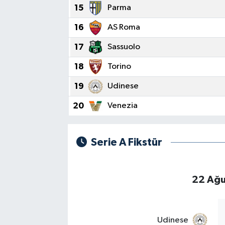
15
Parma
16
AS Roma
17
Sassuolo
18
Torino
19
Udinese
20
Venezia
Serie A Fikstür
22 Ağu
Udinese