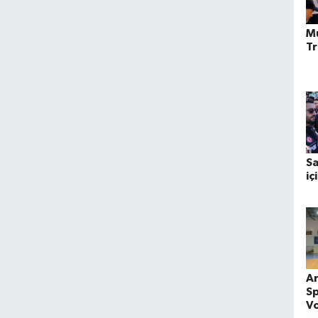
M
T
Sa
iç
A
Sp
Vo