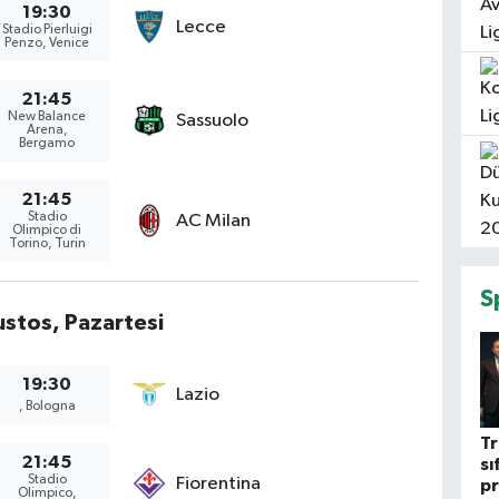
19:30
Lecce
Stadio Pierluigi
Penzo, Venice
21:45
New Balance
Sassuolo
Arena,
Bergamo
21:45
Stadio
AC Milan
Olimpico di
Torino, Turin
S
stos, Pazartesi
19:30
Lazio
, Bologna
T
21:45
sı
Stadio
Fiorentina
pr
Olimpico,