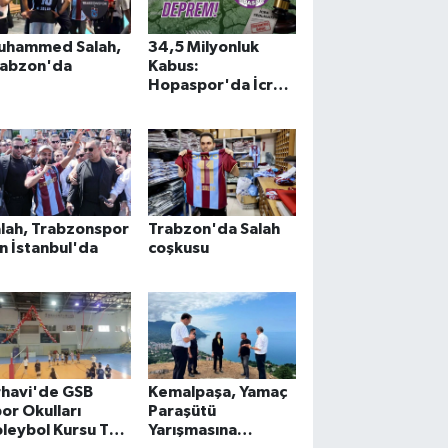
uhammed Salah,
34,5 Milyonluk
rabzon'da
Kabus:
Hopaspor'da İcra
Depremi!
lah, Trabzonspor
Trabzon'da Salah
in İstanbul'da
coşkusu
rhavi'de GSB
Kemalpaşa, Yamaç
or Okulları
Paraşütü
leybol Kursu Tam
Yarışmasına