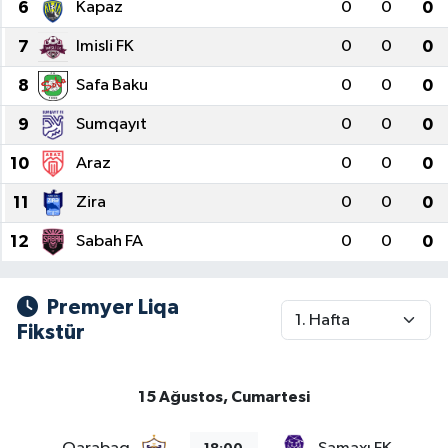
6
Kapaz
0
0
0
7
Imisli FK
0
0
0
8
Safa Baku
0
0
0
9
Sumqayıt
0
0
0
10
Araz
0
0
0
11
Zira
0
0
0
12
Sabah FA
0
0
0
Premyer Liqa
Fikstür
15 Ağustos, Cumartesi