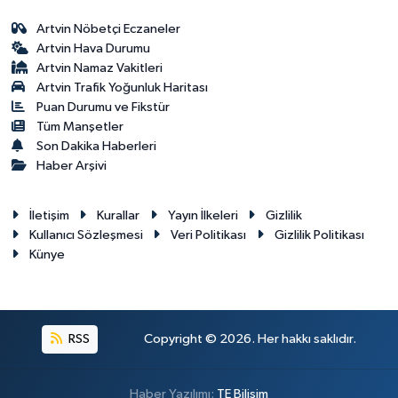
Artvin Nöbetçi Eczaneler
Artvin Hava Durumu
Artvin Namaz Vakitleri
Artvin Trafik Yoğunluk Haritası
Puan Durumu ve Fikstür
Tüm Manşetler
Son Dakika Haberleri
Haber Arşivi
İletişim
Kurallar
Yayın İlkeleri
Gizlilik
Kullanıcı Sözleşmesi
Veri Politikası
Gizlilik Politikası
Künye
RSS
Copyright © 2026. Her hakkı saklıdır.
Haber Yazılımı:
TE Bilişim