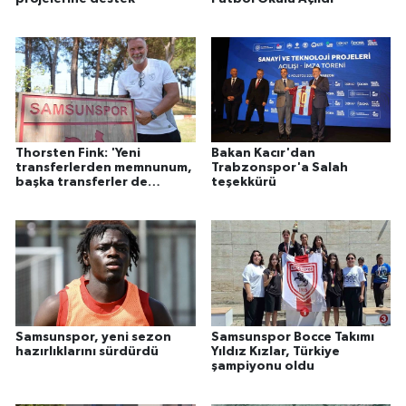
Thorsten Fink: 'Yeni
Bakan Kacır'dan
transferlerden memnunum,
Trabzonspor'a Salah
başka transferler de
teşekkürü
yapacağız'
Samsunspor, yeni sezon
Samsunspor Bocce Takımı
hazırlıklarını sürdürdü
Yıldız Kızlar, Türkiye
şampiyonu oldu