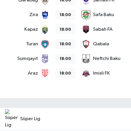
Qarabag
Şamaxı FK
18:00
Zira
Safa Baku
18:00
Kapaz
Sabah FA
18:00
Turan
Qabala
18:00
Sumqayıt
Neftchi Baku
18:00
Araz
Imisli FK
18:00
Süper Lig