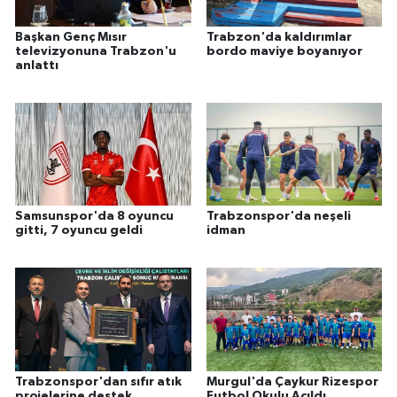
Başkan Genç Mısır
Trabzon'da kaldırımlar
televizyonuna Trabzon'u
bordo maviye boyanıyor
anlattı
Samsunspor'da 8 oyuncu
Trabzonspor'da neşeli
gitti, 7 oyuncu geldi
idman
Trabzonspor'dan sıfır atık
Murgul'da Çaykur Rizespor
projelerine destek
Futbol Okulu Açıldı