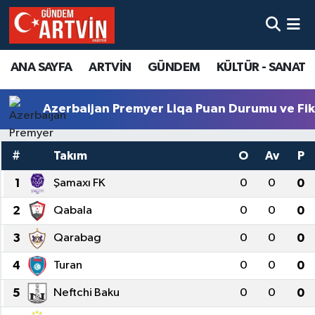
ANA SAYFA
ARTVİN
GÜNDEM
KÜLTÜR - SANAT
Azerbaijan Premyer Liqa Puan Durumu ve Fik
#
Takım
O
Av
P
1
Şamaxı FK
0
0
0
2
Qabala
0
0
0
3
Qarabag
0
0
0
4
Turan
0
0
0
5
Neftchi Baku
0
0
0