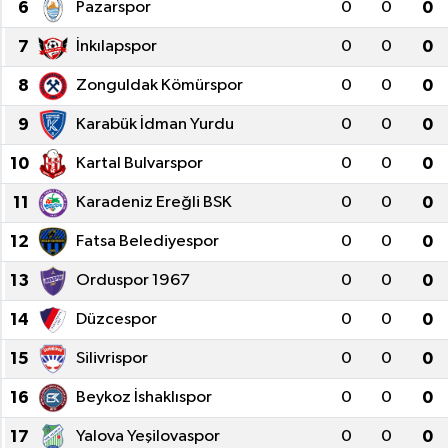
6
Pazarspor
0
0
0
7
İnkılapspor
0
0
0
8
Zonguldak Kömürspor
0
0
0
9
Karabük İdman Yurdu
0
0
0
10
Kartal Bulvarspor
0
0
0
11
Karadeniz Ereğli BSK
0
0
0
12
Fatsa Belediyespor
0
0
0
13
Orduspor 1967
0
0
0
14
Düzcespor
0
0
0
15
Silivrispor
0
0
0
16
Beykoz İshaklıspor
0
0
0
17
Yalova Yeşilovaspor
0
0
0