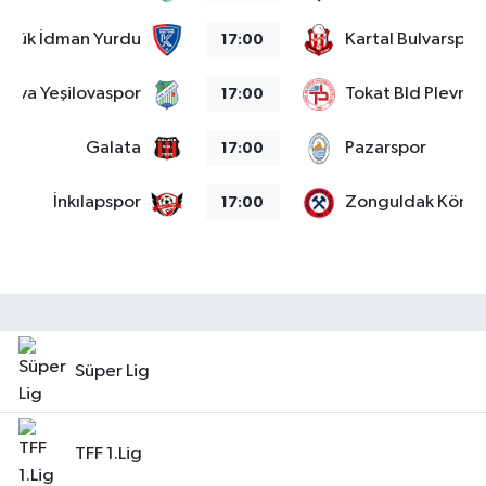
abük İdman Yurdu
Kartal Bulvarspor
17:00
alova Yeşilovaspor
Tokat Bld Plevne
17:00
Galata
Pazarspor
17:00
İnkılapspor
Zonguldak Kömü
17:00
Süper Lig
TFF 1.Lig