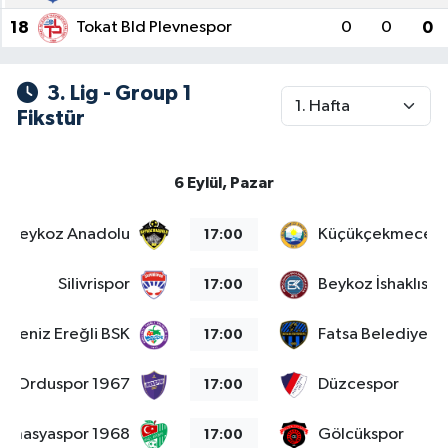
18
Tokat Bld Plevnespor
0
0
0
3. Lig - Group 1
Fikstür
6 Eylül, Pazar
Beykoz Anadolu
Küçükçekmece S
17:00
Silivrispor
Beykoz İshaklıspo
17:00
adeniz Ereğli BSK
Fatsa Belediyesp
17:00
Orduspor 1967
Düzcespor
17:00
Amasyaspor 1968
Gölcükspor
17:00