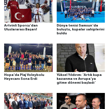
Artvinli Sporcu’dan
Dünya tenisi Samsun'da
Uluslararası Başarı!
buluştu, kupalar sahiplerini
buldu
Hopa’da Plaj Voleybolu
Yüksel Yıldırım: 'Artık kupa
Heyecanı Sona Erdi
kazanma ve Avrupa'ya
gitme dönemi başladı'