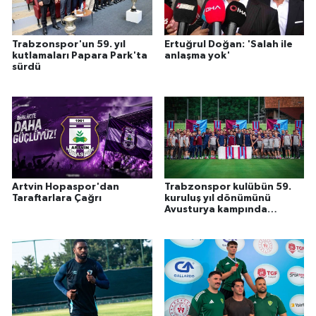
Trabzonspor'un 59. yıl
Ertuğrul Doğan: 'Salah ile
kutlamaları Papara Park'ta
anlaşma yok'
sürdü
Artvin Hopaspor'dan
Trabzonspor kulübün 59.
Taraftarlara Çağrı
kuruluş yıl dönümünü
Avusturya kampında
kutladı