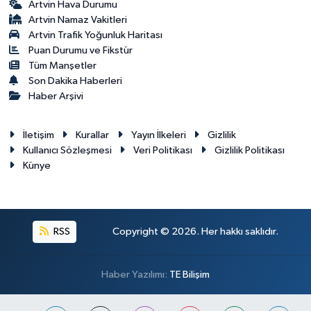
Artvin Hava Durumu
Artvin Namaz Vakitleri
Artvin Trafik Yoğunluk Haritası
Puan Durumu ve Fikstür
Tüm Manşetler
Son Dakika Haberleri
Haber Arşivi
İletişim
Kurallar
Yayın İlkeleri
Gizlilik
Kullanıcı Sözleşmesi
Veri Politikası
Gizlilik Politikası
Künye
RSS
Copyright © 2026. Her hakkı saklıdır.
Haber Yazılımı:
TE Bilişim