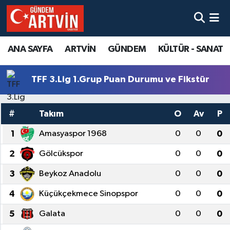
ANA SAYFA
ARTVİN
GÜNDEM
KÜLTÜR - SANAT
TFF 3.Lig 1.Grup Puan Durumu ve Fikstür
#
Takım
O
Av
P
1
Amasyaspor 1968
0
0
0
2
Gölcükspor
0
0
0
3
Beykoz Anadolu
0
0
0
4
Küçükçekmece Sinopspor
0
0
0
5
Galata
0
0
0