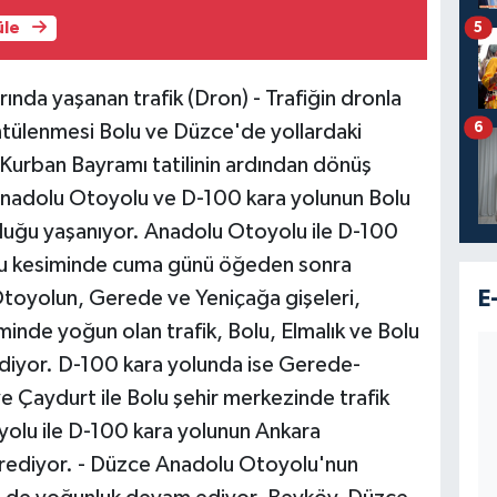
üle
5
nda yaşanan trafik (Dron) - Trafiğin dronla
6
üntülenmesi Bolu ve Düzce'de yollardaki
urban Bayramı tatilinin ardından dönüş
Anadolu Otoyolu ve D-100 kara yolunun Bolu
luğu yaşanıyor. Anadolu Otoyolu ile D-100
olu kesiminde cuma günü öğeden sonra
toyolun, Gerede ve Yeniçağa gişeleri,
E
nde yoğun olan trafik, Bolu, Elmalık ve Bolu
ediyor. D-100 kara yolunda ise Gerede-
e Çaydurt ile Bolu şehir merkezinde trafik
olu ile D-100 kara yolunun Ankara
yrediyor. - Düzce Anadolu Otoyolu'nun