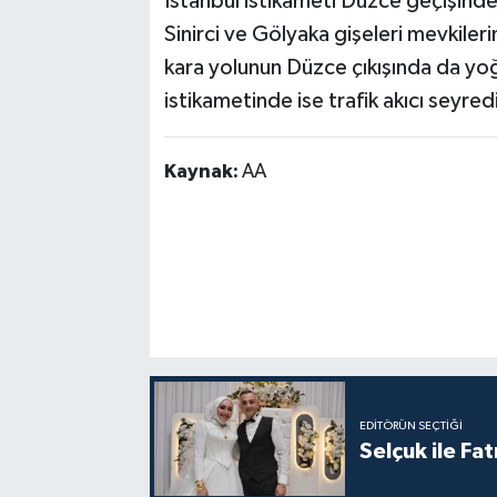
İstanbul istikameti Düzce geçişin
Sinirci ve Gölyaka gişeleri mevkiler
kara yolunun Düzce çıkışında da yoğ
istikametinde ise trafik akıcı seyred
Kaynak:
AA
EDITÖRÜN SEÇTIĞI
Selçuk ile Fa