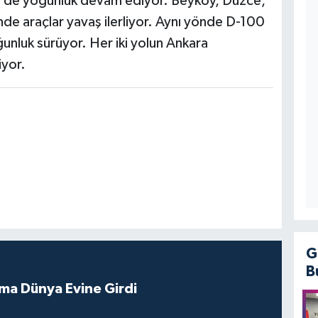
de de yoğunluk devam ediyor. Beyköy, Düzce,
inde araçlar yavaş ilerliyor. Aynı yönde D-100
unluk sürüyor. Her iki yolun Ankara
iyor.
G
B
tma Dünya Evine Girdi