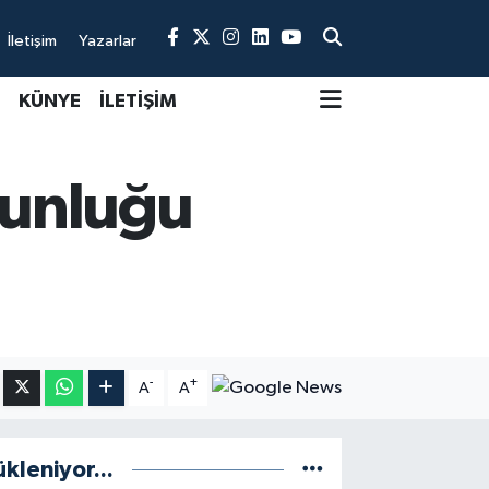
İletişim
Yazarlar
KÜNYE
İLETİŞİM
ğunluğu
-
+
A
A
ükleniyor...