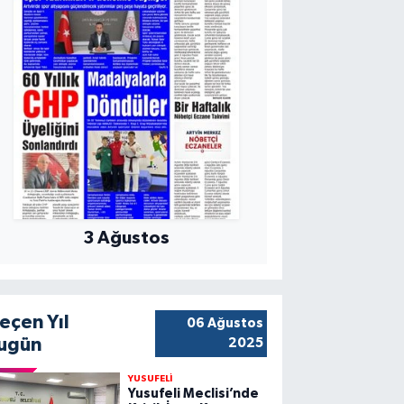
3 Ağustos
eçen Yıl
06 Ağustos
ugün
2025
YUSUFELİ
Yusufeli Meclisi’nde