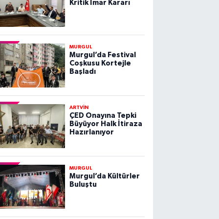
Kritik İmar Kararı
MURGUL
Murgul’da Festival
Coşkusu Kortejle
Başladı
ARTVİN
ÇED Onayına Tepki
Büyüyor Halk İtiraza
Hazırlanıyor
MURGUL
Murgul’da Kültürler
Buluştu