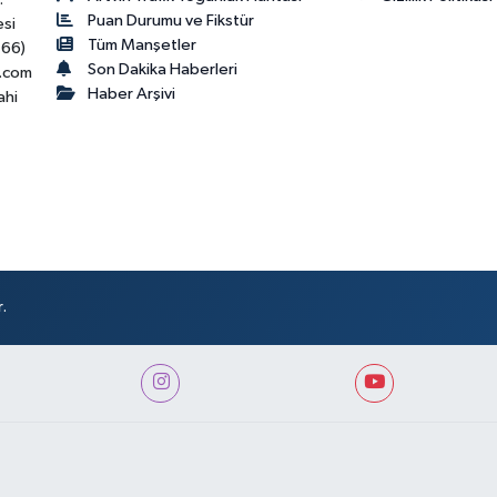
Puan Durumu ve Fikstür
esi
Tüm Manşetler
466)
Son Dakika Haberleri
.com
Haber Arşivi
ahi
.