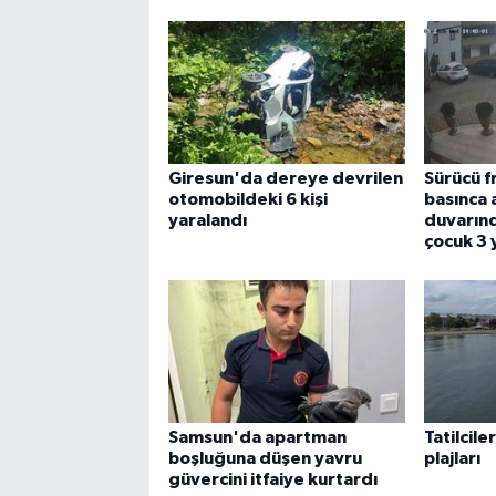
Giresun'da dereye devrilen
Sürücü f
otomobildeki 6 kişi
basınca 
yaralandı
duvarınd
çocuk 3 
Samsun'da apartman
Tatilcile
boşluğuna düşen yavru
plajları
güvercini itfaiye kurtardı