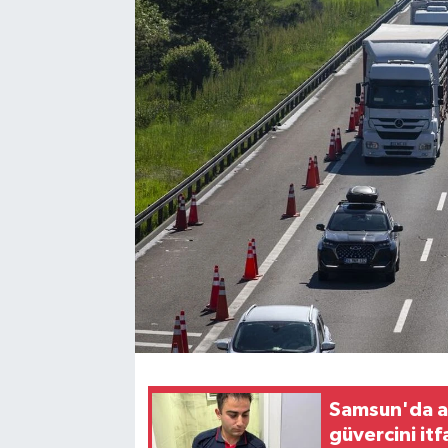
Samsun'da a
güvercini itf