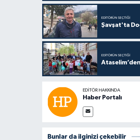
EDITÖRÜN SEÇTIĞI
Şavşat'ta Doğ
EDITÖRÜN SEÇTIĞI
Ataselim’den
EDITÖR HAKKINDA
Haber Portalı
Bunlar da ilginizi çekebilir