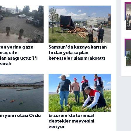
ren yerine gaza
Samsun'da kazaya karışan
araç site
tırdan yola saçılan
an aşağı uçtu: 1'i
keresteler ulaşımı aksattı
yaralı
rin yeni rotası Ordu
Erzurum'da tarımsal
destekler meyvesini
veriyor