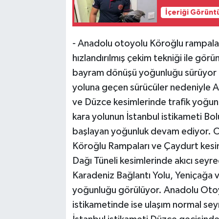
İçeriği Görünt
- Anadolu otoyolu Köroğlu rampaları
hızlandırılmış çekim tekniği ile gör
bayram dönüşü yoğunluğu sürüyor K
yoluna geçen sürücüler nedeniyle 
ve Düzce kesimlerinde trafik yoğun
kara yolunun İstanbul istikameti B
başlayan yoğunluk devam ediyor. O
Köroğlu Rampaları ve Çaydurt kesimi
Dağı Tüneli kesimlerinde akıcı seyr
Karadeniz Bağlantı Yolu, Yeniçağa v
yoğunluğu görülüyor. Anadolu Otoy
istikametinde ise ulaşım normal se