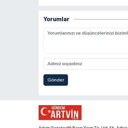
Yorumlar
Gönder
Artvin Gazetecilik Basın Yayın Tic. Ltd. Şti. Adres