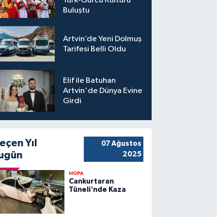
Türk-Gürcü Kültürü
Buluştu
Artvin’de Yeni Dolmuş
Tarifesi Belli Oldu
Elif ile Batuhan
Artvin'de Dünya Evine
Girdi
eçen Yıl
07 Ağustos
ugün
2025
HOPA
Cankurtaran
Tüneli'nde Kaza