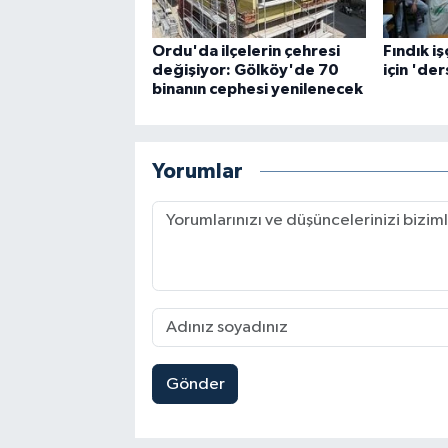
Ordu'da ilçelerin çehresi
Fındık iş
değişiyor: Gölköy'de 70
için 'ders
binanın cephesi yenilenecek
Yorumlar
Gönder