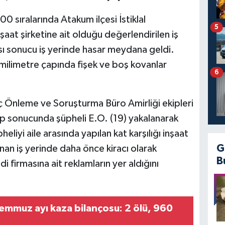
 sıralarında Atakum ilçesi İstiklal
5
aat şirketine ait olduğu değerlendirilen iş
ası sonucu iş yerinde hasar meydana geldi.
milimetre çapında fişek ve boş kovanlar
6
 Önleme ve Soruşturma Büro Amirliği ekipleri
ip sonucunda şüpheli E.O. (19) yakalanarak
eliyi aile arasında yapılan kat karşılığı inşaat
G
nan iş yerinde daha önce kiracı olarak
B
firmasına ait reklamların yer aldığını
mmuz ayı kaza bilançosu: 2 ölü, 960