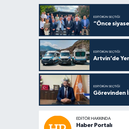
EDITÖRÜN SEÇTIĞI
“Önce siyaset
EDITÖRÜN SEÇTIĞI
Artvin’de Yen
EDITÖRÜN SEÇTIĞI
Görevinden İs
EDITÖR HAKKINDA
Haber Portalı