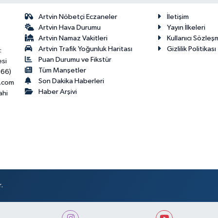
Artvin Nöbetçi Eczaneler
İletişim
Artvin Hava Durumu
Yayın İlkeleri
Artvin Namaz Vakitleri
Kullanıcı Sözleş
Artvin Trafik Yoğunluk Haritası
Gizlilik Politikası
:
Puan Durumu ve Fikstür
esi
Tüm Manşetler
466)
Son Dakika Haberleri
.com
Haber Arşivi
ahi
.