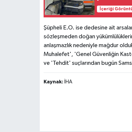
İçeriği Görünt
Şüpheli E.O. ise dedesine ait arsalar
sözleşmeden doğan yükümlülüklerin 
anlaşmazlık nedeniyle mağdur oldukl
Muhalefet', 'Genel Güvenliğin Kast
ve 'Tehdit' suçlarından bugün Samsu
Kaynak:
İHA