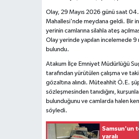
Olay, 29 Mayıs 2026 günü saat 04.00
Mahallesi'nde meydana geldi. Bir inş
yerinin camlarına silahla ateş açılm
Olay yerinde yapılan incelemede 9 
bulundu.
Atakum İlçe Emniyet Müdürlüğü Suç
tarafından yürütülen çalışma ve tak
gözaltına alındı. Müteahhit Ö.E. şüph
sözleşmesinden tanıdığını, kurşunla
bulunduğunu ve camlarda halen kendi 
söyledi.
Samsun'un te
yaralı