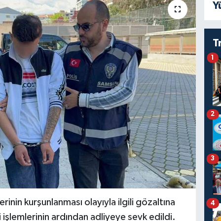
Y
T
1
2
3
inin kurşunlanması olayıyla ilgili gözaltına
4
i işlemlerinin ardından adliyeye sevk edildi.