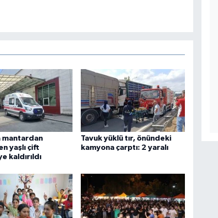
 mantardan
Tavuk yüklü tır, önündeki
n yaşlı çift
kamyona çarptı: 2 yaralı
e kaldırıldı