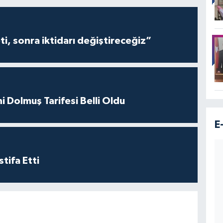
i, sonra iktidarı değiştireceğiz”
i Dolmuş Tarifesi Belli Oldu
E
tifa Etti