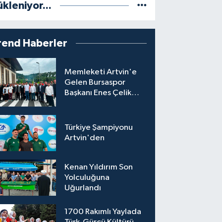
ükleniyor...
rend Haberler
Memleketi Artvin'e
Gelen Bursaspor
Başkanı Enes Çelik
Coşkuyla Karşılandı
Türkiye Şampiyonu
Artvin'den
Kenan Yıldırım Son
Yolculuğuna
Uğurlandı
1700 Rakımlı Yaylada