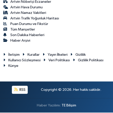
Artvin Nöbetçi Eczaneler
Artvin Hava Durumu
Artvin Namaz Vakitleri
Artvin Trafik Yoğunluk Haritası
Puan Durumu ve Fikstür
Tüm Manşetler
Son Dakika Haberleri
Haber Arşivi
İletişim
Kurallar
Yayın İlkeleri
Gizlilik
Kullanıcı Sözleşmesi
Veri Politikası
Gizlilik Politikası
Künye
RSS
Copyright © 2026. Her hakkı saklıdır.
Haber Yazılımı:
TE Bilişim