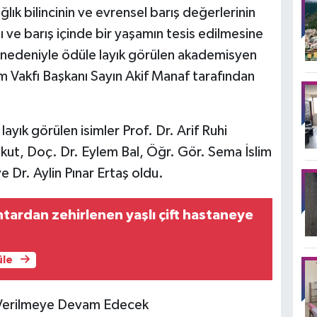
ık bilincinin ve evrensel barış değerlerinin
lı ve barış içinde bir yaşamın tesis edilmesine
rı nedeniyle ödüle layık görülen akademisyen
am Vakfı Başkanı Sayın Akif Manaf tarafından
ayık görülen isimler Prof. Dr. Arif Ruhi
ut, Doç. Dr. Eylem Bal, Öğr. Gör. Sema İslim
Dr. Aylin Pınar Ertaş oldu.
ardan zehirlenen yaşlı çift hastaneye
üle
i Verilmeye Devam Edecek