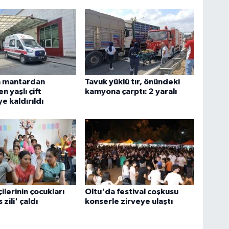
 mantardan
Tavuk yüklü tır, önündeki
n yaşlı çift
kamyona çarptı: 2 yaralı
e kaldırıldı
çilerinin çocukları
Oltu'da festival coşkusu
 zili' çaldı
konserle zirveye ulaştı