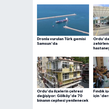
Dronla vurulan Türk gemisi
Ordu'da
Samsun'da
zehirlene
hastaney
Ordu'da ilçelerin çehresi
Fındık iş
değişiyor: Gölköy'de 70
için 'ders
binanın cephesi yenilenecek