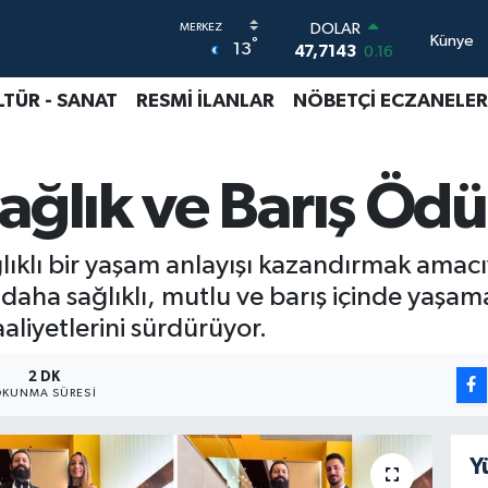
DOLAR
Künye
°
13
47,7143
0.16
EURO
55,0317
-0.02
LTÜR - SANAT
RESMİ İLANLAR
NÖBETÇİ ECZANELER
STERLİN
64,2463
0.07
GRAM ALTIN
ğlık ve Barış Ödül
6510.40
0.45
BİST100
13.799
70
BITCOIN
lıklı bir yaşam anlayışı kazandırmak amacı
64.225,61
-0.63
 daha sağlıklı, mutlu ve barış içinde yaşam
aaliyetlerini sürdürüyor.
2 DK
KUNMA SÜRESI
Y