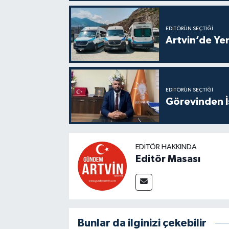
EDITÖRÜN SEÇTIĞI
Artvin’de Yen
EDITÖRÜN SEÇTIĞI
Görevinden İs
EDITÖR HAKKINDA
Editör Masası
Bunlar da ilginizi çekebilir