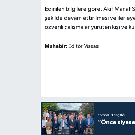
Edinilen bilgilere göre, Akif Manaf Sa
şekilde devam ettirilmesi ve ilerle
özverili çalışmalar yürüten kişi ve k
Muhabir:
Editör Masası
EDITÖRÜN SEÇTIĞI
“Önce siyaset