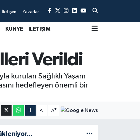
İletişim
Yazarlar
KÜNYE
İLETİŞİM
leri Verildi
yla kurulan Sağlıklı Yaşam
asını hedefleyen önemli bir
-
+
A
A
ükleniyor...