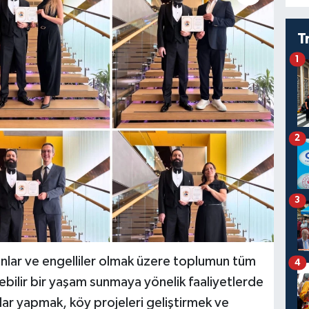
T
1
2
3
ınlar ve engelliler olmak üzere toplumun tüm
4
lebilir bir yaşam sunmaya yönelik faaliyetlerde
ar yapmak, köy projeleri geliştirmek ve