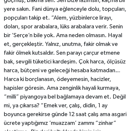
göçmüş, bakma sen. Sen bize lazımsın, kaçma bir
yere sakın. Fani dünya eğlenceyle dolu, topçuları,
popçuları takip et. “Alem, yüzbinlerce lirayı,
doları, spor arabalara, lüks arabalara verir. Senin
bir ‘Serçe’n bile yok. Ama neden olmasın. Hayal
et, gerçekleştir. Yalnız, unutma, fakir olmak ve
fakir ölmek kutsaldır. Sen parayı çarçur etmene
bak, sevgili tüketici kardeşim. Çok harca, ölçüsüz
harca, bütçeni ve geleceği hesaba katmadan…
Harca ki borçlanasın, ödeyemesin, hacizler,
hapisler göresin. Ama zenginlik hayali kurmaya,
“milli” piyangoya bel bağlamaya devam et. Değil
mi, ya çıkarsa? “Emek ver, çalış, didin, 1 ay
boyunca gerekirse günde 12 saat çalış ama asgari
ücrete yaptığımız ‘muazzam’ zammı “zinhar”