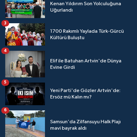
Kenan Yıldırım Son Yolculuğuna
Uğurlandı
3
1700 Rakımlı Yaylada Türk-Gürcü
Kültürü Buluştu
4
Elif ile Batuhan Artvin'de Dünya
Evine Girdi
5
Yeni Parti'de Gözler Artvin'de:
Ersöz mü Kalın mı?
6
Samsun'da Zilfansuyu Halk Plajı
mavi bayrak aldı