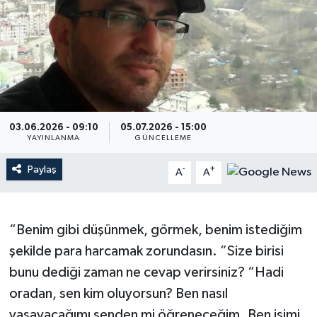
03.06.2026 - 09:10
05.07.2026 - 15:00
YAYINLANMA
GÜNCELLEME
Paylaş
-
+
A
A
“Benim gibi düşünmek, görmek, benim istediğim
şekilde para harcamak zorundasın. ”Size birisi
bunu dediği zaman ne cevap verirsiniz? “Hadi
oradan, sen kim oluyorsun? Ben nasıl
yaşayacağımı senden mi öğreneceğim. Ben işimi