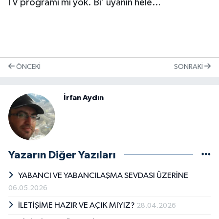
TV programı mı yok. Bi’ uyanın hele…
ÖNCEKI
SONRAKI
İrfan Aydın
Yazarın Diğer Yazıları
YABANCI VE YABANCILAŞMA SEVDASI ÜZERİNE
06.05.2026
İLETİŞİME HAZIR VE AÇIK MIYIZ?
28.04.2026