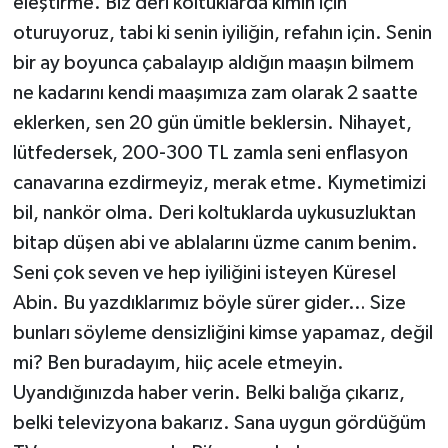
eleştirme. Biz deri koltuklarda kimin için
oturuyoruz, tabi ki senin iyiliğin, refahın için. Senin
bir ay boyunca çabalayıp aldığın maaşın bilmem
ne kadarını kendi maaşımıza zam olarak 2 saatte
eklerken, sen 20 gün ümitle beklersin. Nihayet,
lütfedersek, 200-300 TL zamla seni enflasyon
canavarına ezdirmeyiz, merak etme. Kıymetimizi
bil, nankör olma. Deri koltuklarda uykusuzluktan
bitap düşen abi ve ablalarını üzme canım benim.
Seni çok seven ve hep iyiliğini isteyen Küresel
Abin. Bu yazdıklarımız böyle sürer gider… Size
bunları söyleme densizliğini kimse yapamaz, değil
mi? Ben buradayım, hiiç acele etmeyin.
Uyandığınızda haber verin. Belki balığa çıkarız,
belki televizyona bakarız. Sana uygun gördüğüm