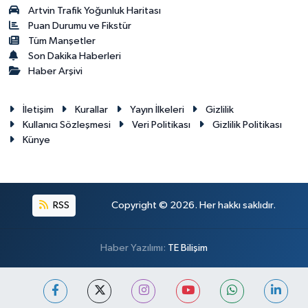
Artvin Trafik Yoğunluk Haritası
Puan Durumu ve Fikstür
Tüm Manşetler
Son Dakika Haberleri
Haber Arşivi
İletişim
Kurallar
Yayın İlkeleri
Gizlilik
Kullanıcı Sözleşmesi
Veri Politikası
Gizlilik Politikası
Künye
RSS
Copyright © 2026. Her hakkı saklıdır.
Haber Yazılımı:
TE Bilişim