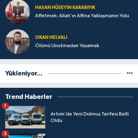
HASAN HÜSEYIN KARABIYIK
Affetmek: Allah’ın Affına Yaklaşmanın Yolu
OKAN HELVALI
Ölümü Unutmadan Yaşamak
Yükleniyor...
Trend Haberler
1
Artvin’de Yeni Dolmuş Tarifesi Belli
Oldu
2