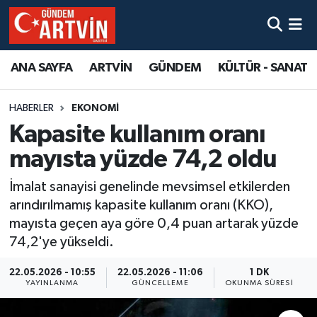
ANA SAYFA
ARTVİN
GÜNDEM
KÜLTÜR - SANAT
HABERLER
EKONOMİ
Kapasite kullanım oranı
mayısta yüzde 74,2 oldu
İmalat sanayisi genelinde mevsimsel etkilerden
arındırılmamış kapasite kullanım oranı (KKO),
mayısta geçen aya göre 0,4 puan artarak yüzde
74,2'ye yükseldi.
22.05.2026 - 10:55
22.05.2026 - 11:06
1 DK
YAYINLANMA
GÜNCELLEME
OKUNMA SÜRESI