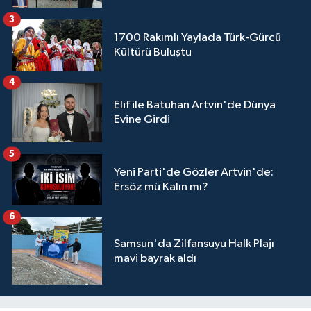
3
1700 Rakımlı Yaylada Türk-Gürcü
Kültürü Buluştu
4
Elif ile Batuhan Artvin'de Dünya
Evine Girdi
5
Yeni Parti'de Gözler Artvin'de:
Ersöz mü Kalın mı?
6
Samsun'da Zilfansuyu Halk Plajı
mavi bayrak aldı