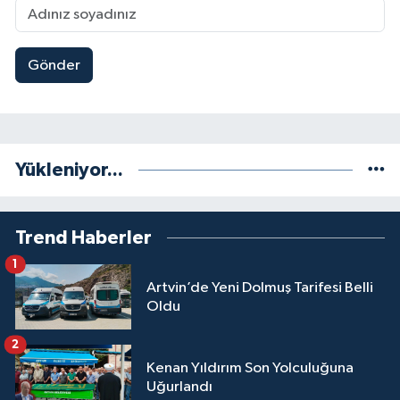
Gönder
Yükleniyor...
Trend Haberler
1
Artvin’de Yeni Dolmuş Tarifesi Belli
Oldu
2
Kenan Yıldırım Son Yolculuğuna
Uğurlandı