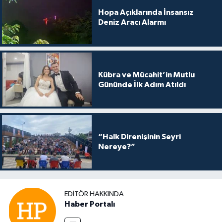
Hopa Açıklarında İnsansız
Deniz Aracı Alarmı
Kübra ve Mücahit’in Mutlu
Gününde İlk Adım Atıldı
“Halk Direnişinin Seyri
Nereye?”
EDITÖR HAKKINDA
Haber Portalı