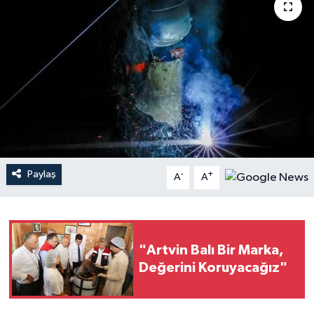
Paylaş
-
+
A
A
"Artvin Balı Bir Marka,
Değerini Koruyacağız"