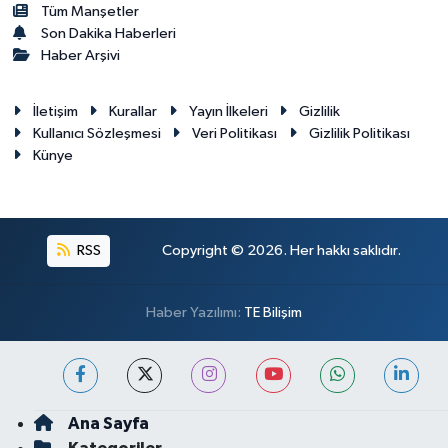
Tüm Manşetler
Son Dakika Haberleri
Haber Arşivi
İletişim
Kurallar
Yayın İlkeleri
Gizlilik
Kullanıcı Sözleşmesi
Veri Politikası
Gizlilik Politikası
Künye
RSS
Copyright © 2026. Her hakkı saklıdır.
Haber Yazılımı:
TE Bilişim
Ana Sayfa