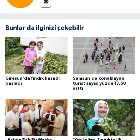
Bunlar da ilginizi çekebilir
Giresun'da fındık hasadı
Samsun'da konaklayan
başladı
turist sayısı yüzde 13,68
arttı
"Artvin Balı Bir Marka,
'Yeşil altın' fındıkta ilk