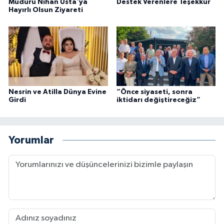
Müdürü Nihan Usta'ya
Destek Verenlere Teşekkür
Hayırlı Olsun Ziyareti
Nesrin ve Atilla Dünya Evine
“Önce siyaseti, sonra
Girdi
iktidarı değiştireceğiz”
Yorumlar