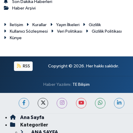
Son Dakika Haberleri
Haber Arşivi
İletişim
Kurallar
Yayın İlkeleri
Gizlilik
Kullanıcı Sözleşmesi
Veri Politikası
Gizlilik Politikası
Künye
RSS
Copyright © 2026. Her hakkı saklıdır.
Haber Yazılımı:
TE Bilişim
Ana Sayfa
Kategoriler
ANA SAYFA