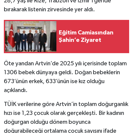
28,7 yaş ile Rize, Trabzon ve İzmir’i geride
bırakarak listenin zirvesinde yer aldı.
Eğitim Camiasından
Şahin’e Ziyaret
Öte yandan Artvin’de 2025 yılı içerisinde toplam
1306 bebek dünyaya geldi. Doğan bebeklerin
673’ünün erkek, 633’ünün ise kız olduğu
açıklandı.
TÜİK verilerine göre Artvin’in toplam doğurganlık
hızı ise 1,23 çocuk olarak gerçekleşti. Bir kadının
doğurgan olduğu dönem boyunca
doğurabileceği ortalama çocuk sayısını ifade