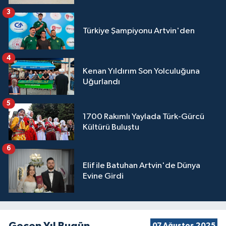
3
Türkiye Şampiyonu Artvin'den
4
Kenan Yıldırım Son Yolculuğuna
Uğurlandı
5
1700 Rakımlı Yaylada Türk-Gürcü
Kültürü Buluştu
6
Elif ile Batuhan Artvin'de Dünya
Evine Girdi
07 Ağustos 2025