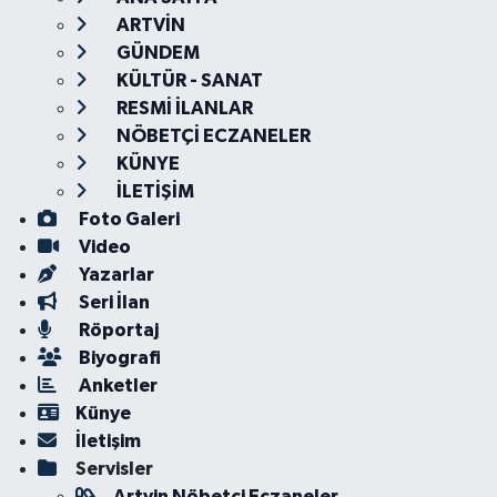
ARTVİN
GÜNDEM
KÜLTÜR - SANAT
RESMİ İLANLAR
NÖBETÇİ ECZANELER
KÜNYE
İLETİŞİM
Foto Galeri
Video
Yazarlar
Seri İlan
Röportaj
Biyografi
Anketler
Künye
İletişim
Servisler
Artvin Nöbetçi Eczaneler