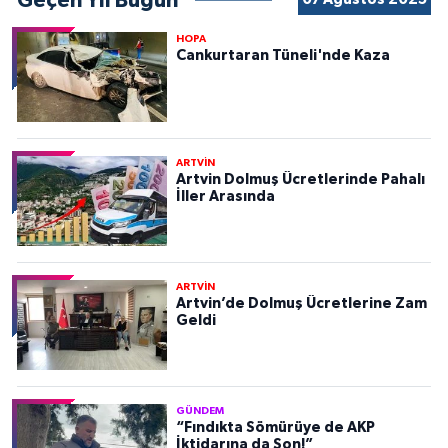
Geçen Yıl Bugün
HOPA
Cankurtaran Tüneli'nde Kaza
ARTVİN
Artvin Dolmuş Ücretlerinde Pahalı
İller Arasında
ARTVİN
Artvin’de Dolmuş Ücretlerine Zam
Geldi
GÜNDEM
“Fındıkta Sömürüye de AKP
İktidarına da Son!”