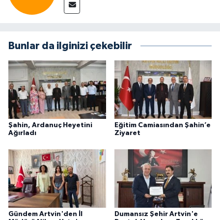
Bunlar da ilginizi çekebilir
Şahin, Ardanuç Heyetini
Eğitim Camiasından Şahin’e
Ağırladı
Ziyaret
Gündem Artvin'den İl
Dumansız Şehir Artvin'e