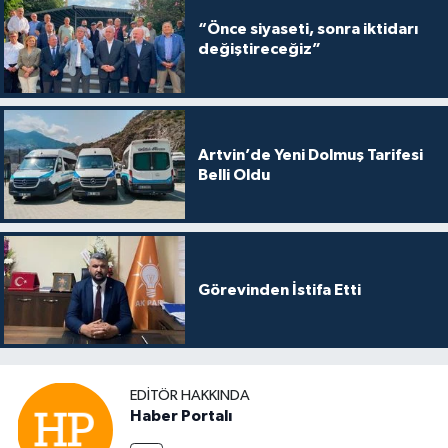
“Önce siyaseti, sonra iktidarı
değiştireceğiz”
Artvin’de Yeni Dolmuş Tarifesi
Belli Oldu
Görevinden İstifa Etti
EDITÖR HAKKINDA
Haber Portalı