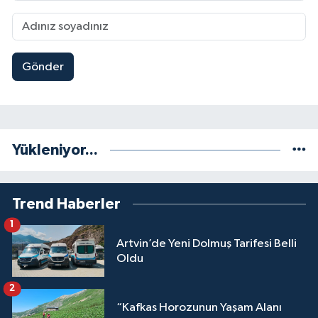
Gönder
Yükleniyor...
Trend Haberler
1
Artvin’de Yeni Dolmuş Tarifesi Belli
Oldu
2
“Kafkas Horozunun Yaşam Alanı