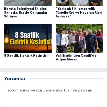
Borçka Belediyesi Ekipleri
“Yaklaşık 3 Kilometrelik
Sahada: İlçede Çalışmalar
Tünelle Çığ ve Heyelan Riski
Sürüyor
Aşılacak”
8 Saatlik Elektrik Kesintisi!
Vali Ergün’den Camili’de
Yoğun Mesai
Yorumlar