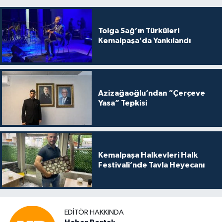
Tolga Sağ’ın Türküleri
Kemalpaşa’da Yankılandı
Azizağaoğlu’ndan “Çerçeve
Yasa” Tepkisi
Kemalpaşa Halkevleri Halk
Festivali’nde Tavla Heyecanı
EDITÖR HAKKINDA