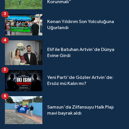
Korunmalı”
3
Kenan Yıldırım Son Yolculuğuna
Uğurlandı
4
Elif ile Batuhan Artvin'de Dünya
Evine Girdi
5
Yeni Parti'de Gözler Artvin'de:
Ersöz mü Kalın mı?
6
Samsun'da Zilfansuyu Halk Plajı
mavi bayrak aldı