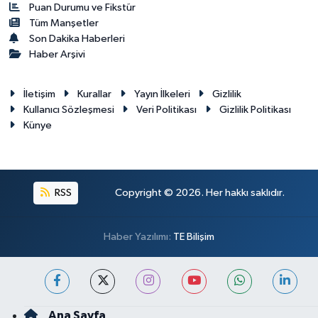
Puan Durumu ve Fikstür
Tüm Manşetler
Son Dakika Haberleri
Haber Arşivi
İletişim
Kurallar
Yayın İlkeleri
Gizlilik
Kullanıcı Sözleşmesi
Veri Politikası
Gizlilik Politikası
Künye
RSS
Copyright © 2026. Her hakkı saklıdır.
Haber Yazılımı:
TE Bilişim
Ana Sayfa