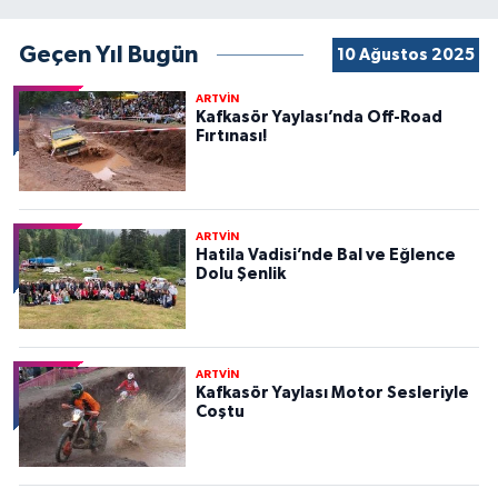
Geçen Yıl Bugün
10 Ağustos 2025
ARTVİN
Kafkasör Yaylası’nda Off-Road
Fırtınası!
ARTVİN
Hatila Vadisi’nde Bal ve Eğlence
Dolu Şenlik
ARTVİN
Kafkasör Yaylası Motor Sesleriyle
Coştu