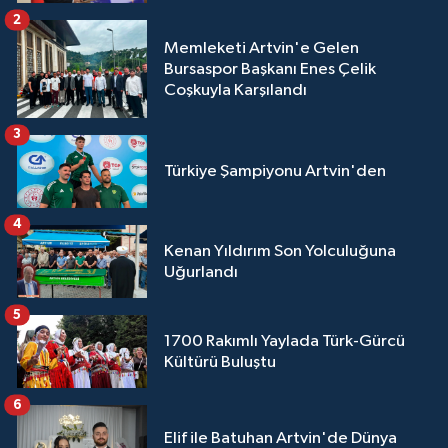
2
Memleketi Artvin'e Gelen
Bursaspor Başkanı Enes Çelik
Coşkuyla Karşılandı
3
Türkiye Şampiyonu Artvin'den
4
Kenan Yıldırım Son Yolculuğuna
Uğurlandı
5
1700 Rakımlı Yaylada Türk-Gürcü
Kültürü Buluştu
6
Elif ile Batuhan Artvin'de Dünya