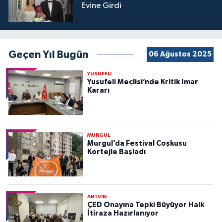
Evine Girdi
Geçen Yıl Bugün
06 Ağustos 2025
YUSUFELİ
Yusufeli Meclisi’nde Kritik İmar
Kararı
MURGUL
Murgul’da Festival Coşkusu
Kortejle Başladı
ARTVİN
ÇED Onayına Tepki Büyüyor Halk
İtiraza Hazırlanıyor