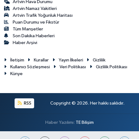
Artvin Hava Durumu
Artvin Namaz Vakitleri
Artvin Trafik Yoğunluk Haritası
Puan Durumu ve Fikstür
Tüm Manşetler
Son Dakika Haberleri
Haber Arşivi
İletişim
Kurallar
Yayın İlkeleri
Gizlilik
Kullanıcı Sözleşmesi
Veri Politikası
Gizlilik Politikası
Künye
RSS
Copyright © 2026. Her hakkı saklıdır.
Haber Yazılımı:
TE Bilişim