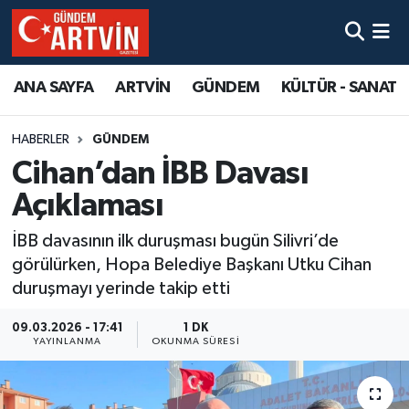
ANA SAYFA
ARTVİN
GÜNDEM
KÜLTÜR - SANAT
HABERLER
GÜNDEM
Cihan’dan İBB Davası
Açıklaması
İBB davasının ilk duruşması bugün Silivri’de
görülürken, Hopa Belediye Başkanı Utku Cihan
duruşmayı yerinde takip etti
09.03.2026 - 17:41
1 DK
YAYINLANMA
OKUNMA SÜRESI