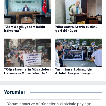
“Zam değil, yaşam hakkı
Yıllar sonra Artvin tütünü
istiyoruz”
geri dönüyor
“Öğretmenlerin Mücadelesi
Yasin Emre Solmaz İçin
Hepimizin Mücadelesidir”
Adalet Arayışı Sürüyor
Yorumlar