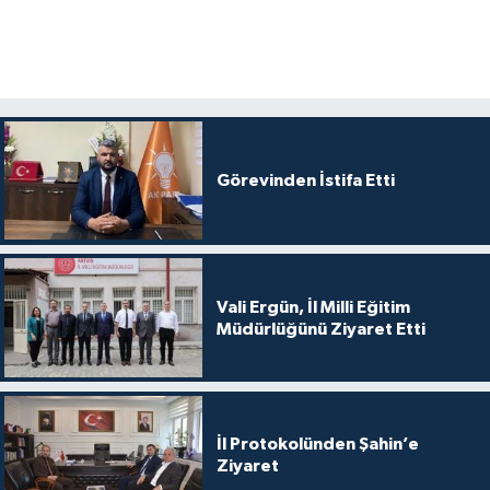
Görevinden İstifa Etti
Vali Ergün, İl Milli Eğitim
Müdürlüğünü Ziyaret Etti
İl Protokolünden Şahin’e
Ziyaret