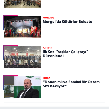
MURGUL
Murgul’da Kültürler Buluştu
ARTVİN
İlk Kez “Yaşlılar Çalıştayı”
Düzenlendi
HOPA
“Donanımlı ve Samimi Bir Ortam
Sizi Bekliyor”