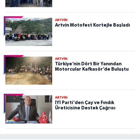
ARTVİN
Artvin Motofest Kortejle Başladı
ARTVİN
Türkiye’nin Dört Bir Yanından
Motorcular Kafkasör’de Buluştu
ARTVİN
İYİ Parti'den Çay ve Fındık
Üreticisine Destek Çağrısı