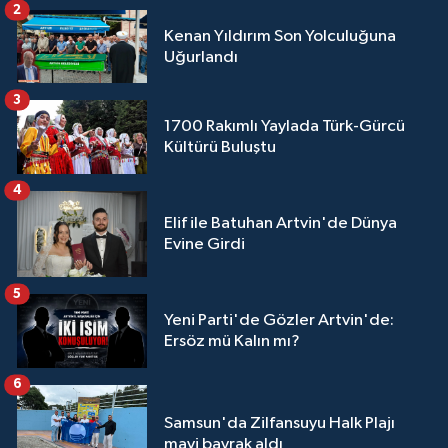
2
Kenan Yıldırım Son Yolculuğuna
Uğurlandı
3
1700 Rakımlı Yaylada Türk-Gürcü
Kültürü Buluştu
4
Elif ile Batuhan Artvin'de Dünya
Evine Girdi
5
Yeni Parti'de Gözler Artvin'de:
Ersöz mü Kalın mı?
6
Samsun'da Zilfansuyu Halk Plajı
mavi bayrak aldı