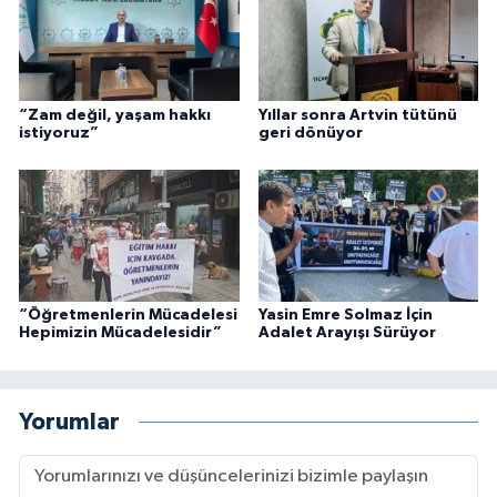
“Zam değil, yaşam hakkı
Yıllar sonra Artvin tütünü
istiyoruz”
geri dönüyor
“Öğretmenlerin Mücadelesi
Yasin Emre Solmaz İçin
Hepimizin Mücadelesidir”
Adalet Arayışı Sürüyor
Yorumlar