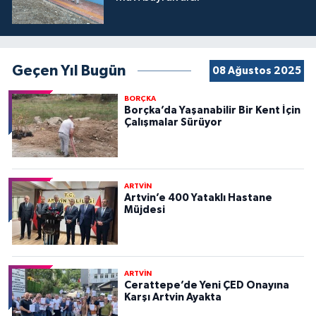
Geçen Yıl Bugün
08 Ağustos 2025
BORÇKA
Borçka’da Yaşanabilir Bir Kent İçin
Çalışmalar Sürüyor
ARTVİN
Artvin’e 400 Yataklı Hastane
Müjdesi
ARTVİN
Cerattepe’de Yeni ÇED Onayına
Karşı Artvin Ayakta