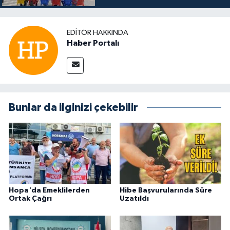
EDITÖR HAKKINDA
Haber Portalı
Bunlar da ilginizi çekebilir
Hopa'da Emeklilerden
Hibe Başvurularında Süre
Ortak Çağrı
Uzatıldı