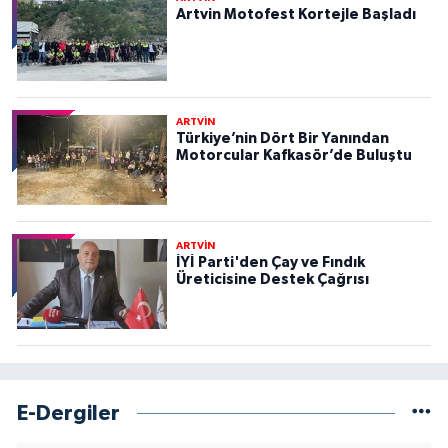
Artvin Motofest Kortejle Başladı
ARTVİN
Türkiye’nin Dört Bir Yanından
Motorcular Kafkasör’de Buluştu
ARTVİN
İYİ Parti'den Çay ve Fındık
Üreticisine Destek Çağrısı
E-Dergiler