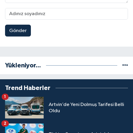
Gönder
Yükleniyor...
Trend Haberler
1
Artvin’de Yeni Dolmuş Tarifesi Belli
Oldu
2