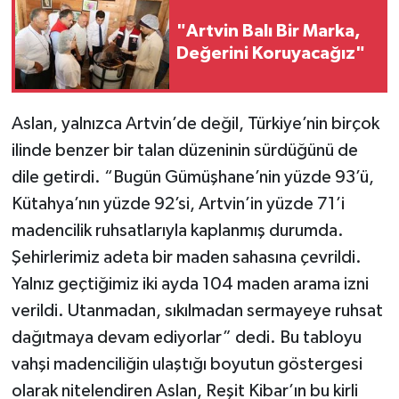
"Artvin Balı Bir Marka,
Değerini Koruyacağız"
Aslan, yalnızca Artvin’de değil, Türkiye’nin birçok
ilinde benzer bir talan düzeninin sürdüğünü de
dile getirdi. “Bugün Gümüşhane’nin yüzde 93’ü,
Kütahya’nın yüzde 92’si, Artvin’in yüzde 71’i
madencilik ruhsatlarıyla kaplanmış durumda.
Şehirlerimiz adeta bir maden sahasına çevrildi.
Yalnız geçtiğimiz iki ayda 104 maden arama izni
verildi. Utanmadan, sıkılmadan sermayeye ruhsat
dağıtmaya devam ediyorlar” dedi. Bu tabloyu
vahşi madenciliğin ulaştığı boyutun göstergesi
olarak nitelendiren Aslan, Reşit Kibar’ın bu kirli