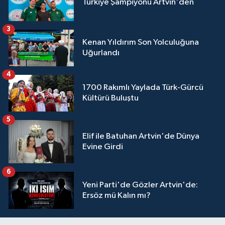
Türkiye Şampiyonu Artvin'den
3
Kenan Yıldırım Son Yolculuğuna
Uğurlandı
4
1700 Rakımlı Yaylada Türk-Gürcü
Kültürü Buluştu
5
Elif ile Batuhan Artvin'de Dünya
Evine Girdi
6
Yeni Parti'de Gözler Artvin'de:
Ersöz mü Kalın mı?