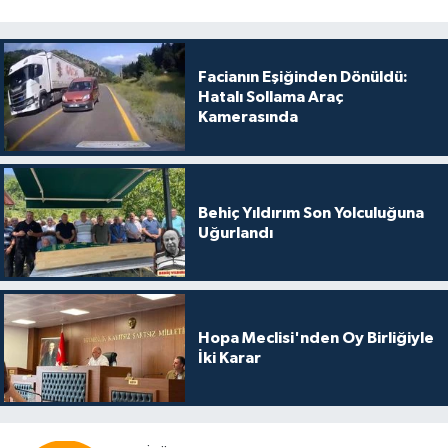
Facianın Eşiğinden Dönüldü:
Hatalı Sollama Araç
Kamerasında
Behiç Yıldırım Son Yolculuğuna
Uğurlandı
Hopa Meclisi'nden Oy Birliğiyle
İki Karar