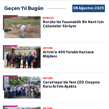
Geçen Yıl Bugün
08 Ağustos 2025
BORÇKA
Borçka’da Yaşanabilir Bir Kent İçin
Çalışmalar Sürüyor
ARTVİN
Artvin’e 400 Yataklı Hastane
Müjdesi
ARTVİN
Cerattepe’de Yeni ÇED Onayına
Karşı Artvin Ayakta
ARTVİN