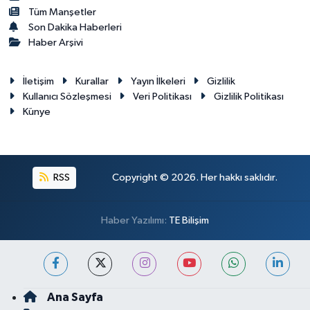
Tüm Manşetler
Son Dakika Haberleri
Haber Arşivi
İletişim
Kurallar
Yayın İlkeleri
Gizlilik
Kullanıcı Sözleşmesi
Veri Politikası
Gizlilik Politikası
Künye
RSS
Copyright © 2026. Her hakkı saklıdır.
Haber Yazılımı:
TE Bilişim
Ana Sayfa