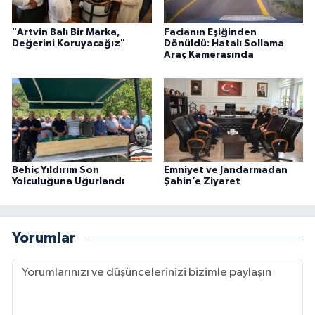
"Artvin Balı Bir Marka,
Facianın Eşiğinden
Değerini Koruyacağız"
Dönüldü: Hatalı Sollama
Araç Kamerasında
Behiç Yıldırım Son
Emniyet ve Jandarmadan
Yolculuğuna Uğurlandı
Şahin’e Ziyaret
Yorumlar