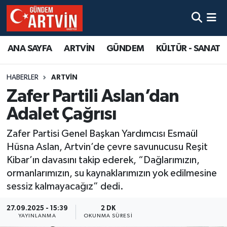
ANA SAYFA
ARTVİN
GÜNDEM
KÜLTÜR - SANAT
HABERLER
ARTVİN
Zafer Partili Aslan’dan
Adalet Çağrısı
Zafer Partisi Genel Başkan Yardımcısı Esmaül
Hüsna Aslan, Artvin’de çevre savunucusu Reşit
Kibar’ın davasını takip ederek, “Dağlarımızın,
ormanlarımızın, su kaynaklarımızın yok edilmesine
sessiz kalmayacağız” dedi.
27.09.2025 - 15:39
2 DK
YAYINLANMA
OKUNMA SÜRESI