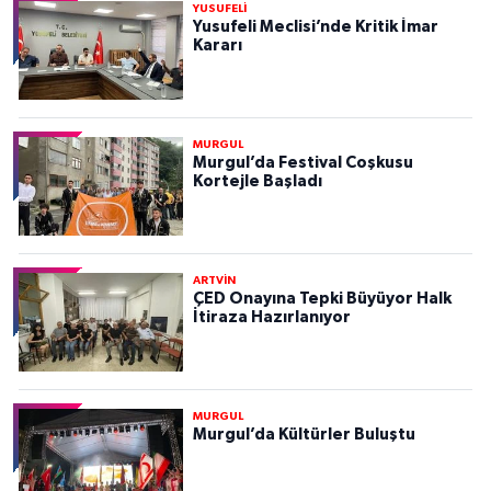
YUSUFELİ
Yusufeli Meclisi’nde Kritik İmar
Kararı
MURGUL
Murgul’da Festival Coşkusu
Kortejle Başladı
ARTVİN
ÇED Onayına Tepki Büyüyor Halk
İtiraza Hazırlanıyor
MURGUL
Murgul’da Kültürler Buluştu