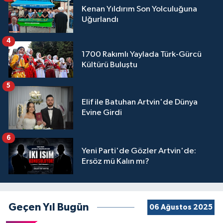
Kenan Yıldırım Son Yolculuğuna
Uğurlandı
4
1700 Rakımlı Yaylada Türk-Gürcü
Kültürü Buluştu
5
Elif ile Batuhan Artvin'de Dünya
Evine Girdi
6
Yeni Parti'de Gözler Artvin'de:
Ersöz mü Kalın mı?
Geçen Yıl Bugün
06 Ağustos 2025