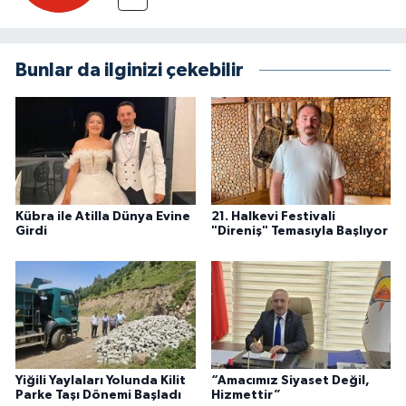
Bunlar da ilginizi çekebilir
Kübra ile Atilla Dünya Evine
21. Halkevi Festivali
Girdi
"Direniş" Temasıyla Başlıyor
Yiğili Yaylaları Yolunda Kilit
“Amacımız Siyaset Değil,
Parke Taşı Dönemi Başladı
Hizmettir”