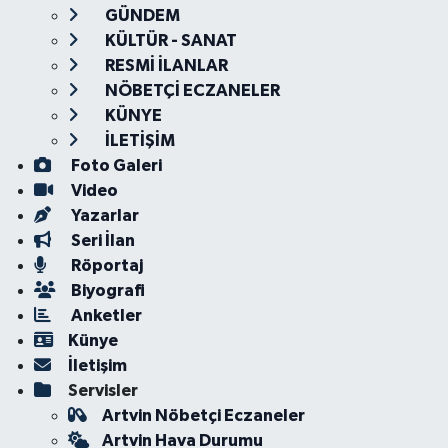
GÜNDEM
KÜLTÜR - SANAT
RESMİ İLANLAR
NÖBETÇİ ECZANELER
KÜNYE
İLETİŞİM
Foto Galeri
Video
Yazarlar
Seri İlan
Röportaj
Biyografi
Anketler
Künye
İletişim
Servisler
Artvin Nöbetçi Eczaneler
Artvin Hava Durumu