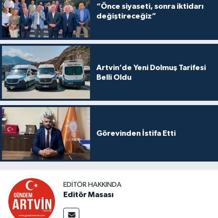
“Önce siyaseti, sonra iktidarı
değiştireceğiz”
Artvin’de Yeni Dolmuş Tarifesi
Belli Oldu
Görevinden İstifa Etti
EDITÖR HAKKINDA
Editör Masası