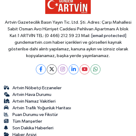
Artvin Gazetecilik Basın Yayın Tic. Ltd. Şti. Adres: Çarşı Mahallesi
Sabit Osman Avcı Hürriyet Caddesi Pehlivan Apartmanı A blok
Kat:1 ARTVİN TEL: (0 466) 212 59 23 Mail:
[email protected]
gundemartvin.com haber içerikleri ve görselleri kaynak
gösterilse dahi alıntı yapılamaz, kanuna aykırı ve izinsiz olarak
kopyalanamaz, başka yerde yayınlanamaz.
Artvin Nöbetçi Eczaneler
Artvin Hava Durumu
Artvin Namaz Vakitleri
Artvin Trafik Yoğunluk Haritası
Puan Durumu ve Fikstür
Tüm Manşetler
Son Dakika Haberleri
Haber Arşivi