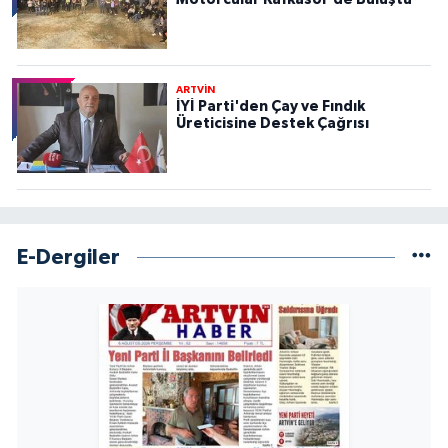
ARTVİN
İYİ Parti'den Çay ve Fındık
Üreticisine Destek Çağrısı
E-Dergiler