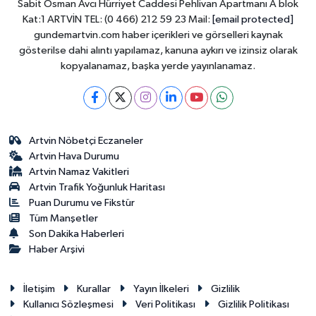
Sabit Osman Avcı Hürriyet Caddesi Pehlivan Apartmanı A blok
Kat:1 ARTVİN TEL: (0 466) 212 59 23 Mail:
[email protected]
gundemartvin.com haber içerikleri ve görselleri kaynak
gösterilse dahi alıntı yapılamaz, kanuna aykırı ve izinsiz olarak
kopyalanamaz, başka yerde yayınlanamaz.
Artvin Nöbetçi Eczaneler
Artvin Hava Durumu
Artvin Namaz Vakitleri
Artvin Trafik Yoğunluk Haritası
Puan Durumu ve Fikstür
Tüm Manşetler
Son Dakika Haberleri
Haber Arşivi
İletişim
Kurallar
Yayın İlkeleri
Gizlilik
Kullanıcı Sözleşmesi
Veri Politikası
Gizlilik Politikası