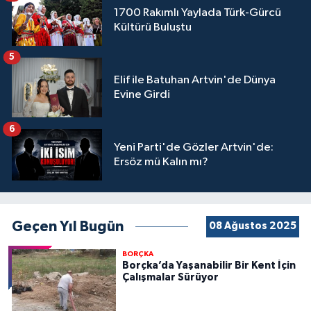
1700 Rakımlı Yaylada Türk-Gürcü
Kültürü Buluştu
5
Elif ile Batuhan Artvin'de Dünya
Evine Girdi
6
Yeni Parti'de Gözler Artvin'de:
Ersöz mü Kalın mı?
Geçen Yıl Bugün
08 Ağustos 2025
BORÇKA
Borçka’da Yaşanabilir Bir Kent İçin
Çalışmalar Sürüyor