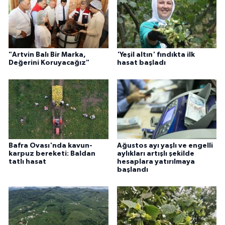
"Artvin Balı Bir Marka,
'Yeşil altın' fındıkta ilk
Değerini Koruyacağız"
hasat başladı
Bafra Ovası'nda kavun-
Ağustos ayı yaşlı ve engelli
karpuz bereketi: Baldan
aylıkları artışlı şekilde
tatlı hasat
hesaplara yatırılmaya
başlandı