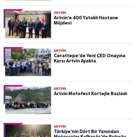
ARTVİN
Artvin’e 400 Yataklı Hastane
Müjdesi
ARTVİN
Cerattepe’de Yeni ÇED Onayına
Karşı Artvin Ayakta
ARTVİN
Artvin Motofest Kortejle Başladı
ARTVİN
Türkiye’nin Dört Bir Yanından
Motorcular Kafkasör’de Buluştu