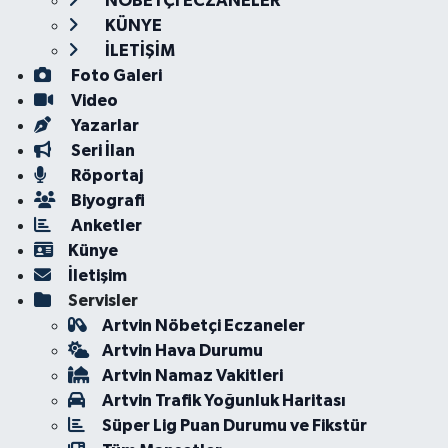
NÖBETÇİ ECZANELER
KÜNYE
İLETİŞİM
Foto Galeri
Video
Yazarlar
Seri İlan
Röportaj
Biyografi
Anketler
Künye
İletişim
Servisler
Artvin Nöbetçi Eczaneler
Artvin Hava Durumu
Artvin Namaz Vakitleri
Artvin Trafik Yoğunluk Haritası
Süper Lig Puan Durumu ve Fikstür