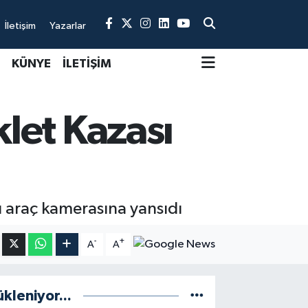
İletişim
Yazarlar
KÜNYE
İLETİŞİM
let Kazası
ı araç kamerasına yansıdı
-
+
A
A
ükleniyor...