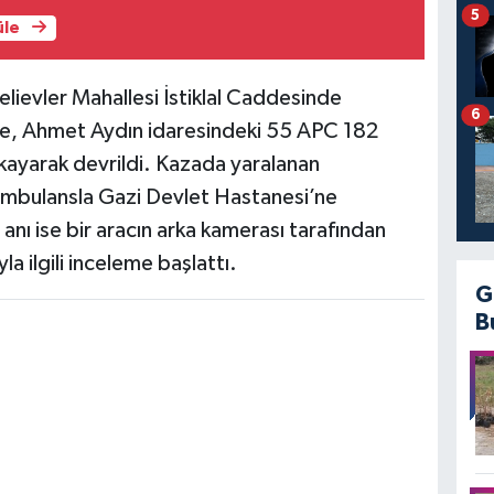
5
üle
elievler Mahallesi İstiklal Caddesinde
6
re, Ahmet Aydın idaresindeki 55 APC 182
 kayarak devrildi. Kazada yaralanan
mbulansla Gazi Devlet Hastanesi’ne
a anı ise bir aracın arka kamerası tarafından
la ilgili inceleme başlattı.
G
B