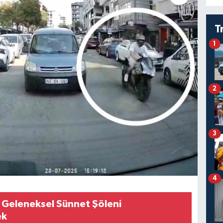
T
1
2
3
4
 Geleneksel Sünnet Şöleni
ek