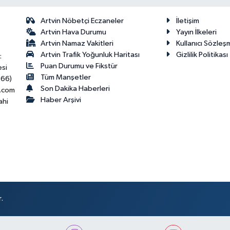
Artvin Nöbetçi Eczaneler
İletişim
Artvin Hava Durumu
Yayın İlkeleri
Artvin Namaz Vakitleri
Kullanıcı Sözleş
Artvin Trafik Yoğunluk Haritası
Gizlilik Politikası
:
Puan Durumu ve Fikstür
esi
Tüm Manşetler
466)
Son Dakika Haberleri
.com
Haber Arşivi
ahi
.