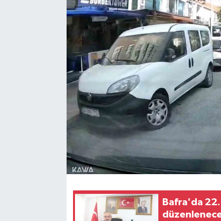
Bafra'da 22.
düzenlenec