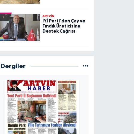
ARTVİN
İYİ Parti'den Çay ve
Fındık Üreticisine
Destek Çağrısı
-Dergiler