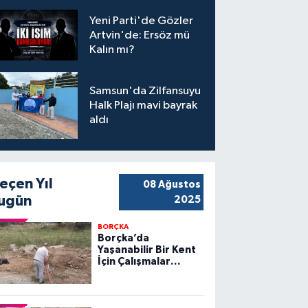
Yeni Parti'de Gözler
Artvin'de: Ersöz mü
Kalın mı?
Samsun'da Zilfansuyu
Halk Plajı mavi bayrak
aldı
eçen Yıl
08 Ağustos
ugün
2025
BORÇKA
Borçka’da
Yaşanabilir Bir Kent
İçin Çalışmalar
Sürüyor