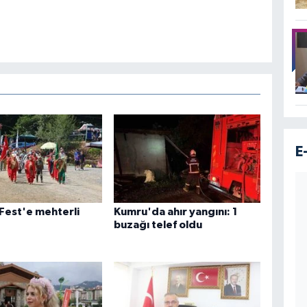
E
Fest'e mehterli
Kumru'da ahır yangını: 1
buzağı telef oldu