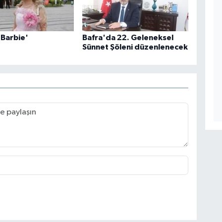
 Barbie'
Bafra'da 22. Geleneksel
Sünnet Şöleni düzenlenecek