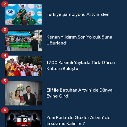
2
Türkiye Şampiyonu Artvin'den
3
Kenan Yıldırım Son Yolculuğuna
Uğurlandı
4
1700 Rakımlı Yaylada Türk-Gürcü
Kültürü Buluştu
5
Elif ile Batuhan Artvin'de Dünya
Evine Girdi
6
Yeni Parti'de Gözler Artvin'de:
Ersöz mü Kalın mı?