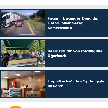
Facianın Eşiğinden Dönüldü:
Hatalı Sollama Araç
Kamerasında
Behiç Yıldırım Son Yolculuğuna
Uğurlandı
Hopa Meclisi'nden Oy Birliğiyle
İki Karar