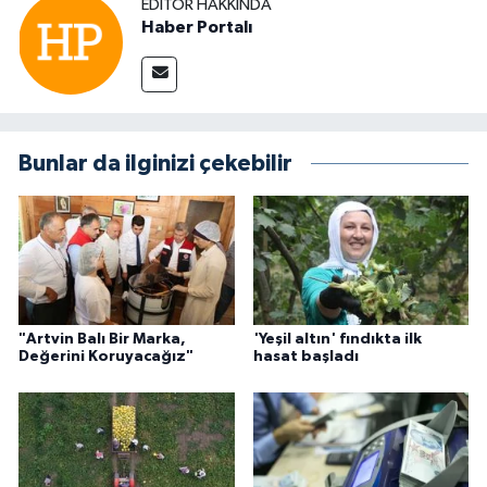
EDITÖR HAKKINDA
Haber Portalı
Bunlar da ilginizi çekebilir
"Artvin Balı Bir Marka,
'Yeşil altın' fındıkta ilk
Değerini Koruyacağız"
hasat başladı