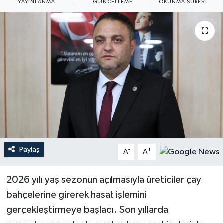
YAYINLANMA
GÜNCELLEME
OKUNMA SÜRESI
Paylaş
-
+
A
A
2026 yılı yaş sezonun açılmasıyla üreticiler çay
bahçelerine girerek hasat işlemini
gerçekleştirmeye başladı. Son yıllarda