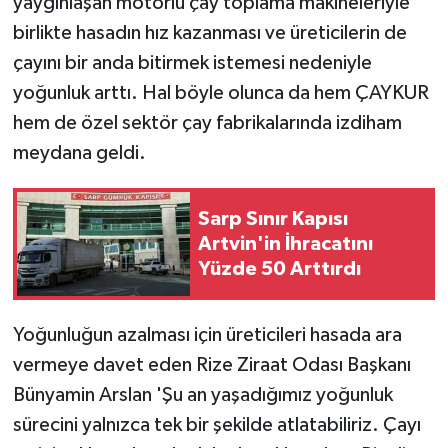
yaygınlaşan motorlu çay toplama makineleriyle
birlikte hasadın hız kazanması ve üreticilerin de
çayını bir anda bitirmek istemesi nedeniyle
yoğunluk arttı. Hal böyle olunca da hem ÇAYKUR
hem de özel sektör çay fabrikalarında izdiham
meydana geldi.
Sarp Sınır Kapısı
Artvin'in İhracatını
Yüzde 50 Arttırdı
Yoğunluğun azalması için üreticileri hasada ara
vermeye davet eden Rize Ziraat Odası Başkanı
Bünyamin Arslan 'Şu an yaşadığımız yoğunluk
sürecini yalnızca tek bir şekilde atlatabiliriz. Çayı