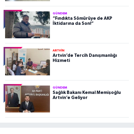
GÜNDEM
“Fındıkta Sömürüye de AKP
İktidarına da Son!”
ARTVİN
Artvin’de Tercih Danışmanlığı
Hizmeti
GÜNDEM
Sağlık Bakanı Kemal Memişoğlu
Artvin’e Geliyor