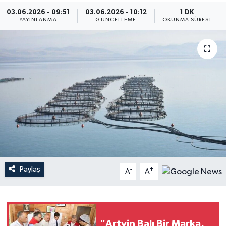
03.06.2026 - 09:51
03.06.2026 - 10:12
1 DK
YAYINLANMA
GÜNCELLEME
OKUNMA SÜRESI
Paylaş
-
+
A
A
"Artvin Balı Bir Marka,