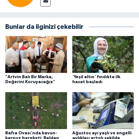
Bunlar da ilginizi çekebilir
"Artvin Balı Bir Marka,
'Yeşil altın' fındıkta ilk
Değerini Koruyacağız"
hasat başladı
Bafra Ovası'nda kavun-
Ağustos ayı yaşlı ve engelli
karpuz bereketi: Baldan
aylıkları artışlı şekilde