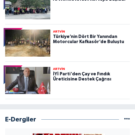
ARTVİN
Türkiye’nin Dört Bir Yanından
Motorcular Kafkasör’de Buluştu
ARTVİN
İYİ Parti'den Çay ve Fındık
Üreticisine Destek Çağrısı
E-Dergiler