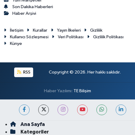
Tüm Manşetler
Son Dakika Haberleri
Haber Arşivi
İletişim
Kurallar
Yayın İlkeleri
Gizlilik
Kullanıcı Sözleşmesi
Veri Politikası
Gizlilik Politikası
Künye
RSS
Copyright © 2026. Her hakkı saklıdır.
Haber Yazılımı:
TE Bilişim
Ana Sayfa
Kategoriler