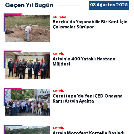
Geçen Yıl Bugün
08 Ağustos 2025
BORÇKA
Borçka’da Yaşanabilir Bir Kent İçin
Çalışmalar Sürüyor
ARTVİN
Artvin’e 400 Yataklı Hastane
Müjdesi
ARTVİN
Cerattepe’de Yeni ÇED Onayına
Karşı Artvin Ayakta
ARTVİN
Artvin Motofest Kortejle Başladı