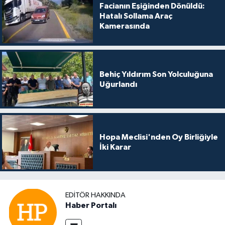
Facianın Eşiğinden Dönüldü:
Hatalı Sollama Araç
Kamerasında
Behiç Yıldırım Son Yolculuğuna
Uğurlandı
Hopa Meclisi'nden Oy Birliğiyle
İki Karar
EDITÖR HAKKINDA
Haber Portalı