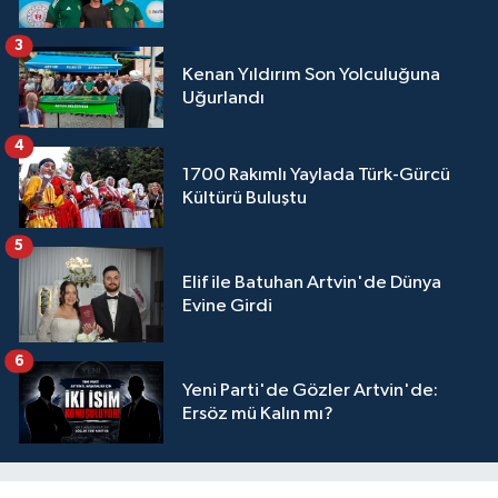
3
Kenan Yıldırım Son Yolculuğuna
Uğurlandı
4
1700 Rakımlı Yaylada Türk-Gürcü
Kültürü Buluştu
5
Elif ile Batuhan Artvin'de Dünya
Evine Girdi
6
Yeni Parti'de Gözler Artvin'de:
Ersöz mü Kalın mı?