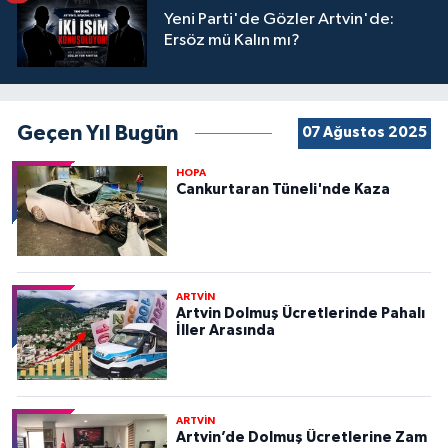
Yeni Parti'de Gözler Artvin'de:
Ersöz mü Kalın mı?
Geçen Yıl Bugün
07 Ağustos 2025
HOPA
Cankurtaran Tüneli'nde Kaza
ARTVİN
Artvin Dolmuş Ücretlerinde Pahalı
İller Arasında
ARTVİN
Artvin’de Dolmuş Ücretlerine Zam