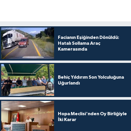
Facianın Eşiğinden Dönüldü:
Hatalı Sollama Araç
Kamerasında
Behiç Yıldırım Son Yolculuğuna
Uğurlandı
Hopa Meclisi'nden Oy Birliğiyle
İki Karar