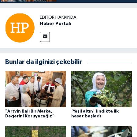
EDITÖR HAKKINDA
Haber Portalı
Bunlar da ilginizi çekebilir
"Artvin Balı Bir Marka,
'Yeşil altın' fındıkta ilk
Değerini Koruyacağız"
hasat başladı