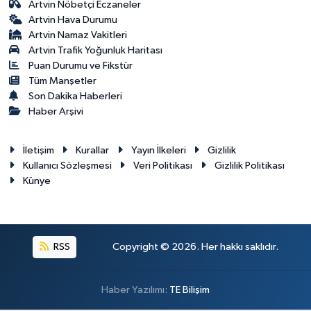
Artvin Nöbetçi Eczaneler
Artvin Hava Durumu
Artvin Namaz Vakitleri
Artvin Trafik Yoğunluk Haritası
Puan Durumu ve Fikstür
Tüm Manşetler
Son Dakika Haberleri
Haber Arşivi
İletişim
Kurallar
Yayın İlkeleri
Gizlilik
Kullanıcı Sözleşmesi
Veri Politikası
Gizlilik Politikası
Künye
RSS
Copyright © 2026. Her hakkı saklıdır.
Haber Yazılımı:
TE Bilişim