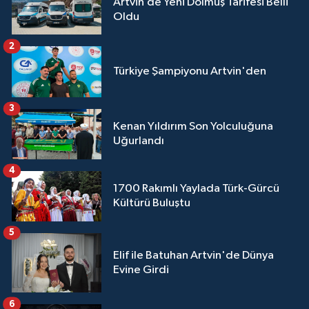
Artvin’de Yeni Dolmuş Tarifesi Belli
Oldu
2
Türkiye Şampiyonu Artvin'den
3
Kenan Yıldırım Son Yolculuğuna
Uğurlandı
4
1700 Rakımlı Yaylada Türk-Gürcü
Kültürü Buluştu
5
Elif ile Batuhan Artvin'de Dünya
Evine Girdi
6