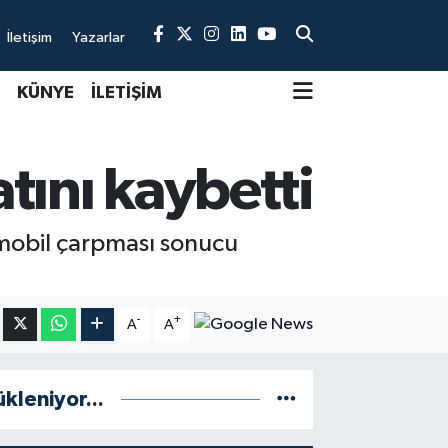
İletişim
Yazarlar
KÜNYE
İLETİŞİM
tını kaybetti
omobil çarpması sonucu
-
+
A
A
ükleniyor...