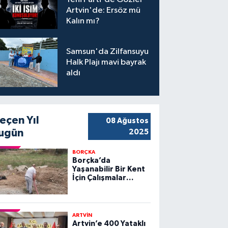
Artvin'de: Ersöz mü
Kalın mı?
Samsun'da Zilfansuyu
Halk Plajı mavi bayrak
aldı
eçen Yıl
08 Ağustos
ugün
2025
BORÇKA
Borçka’da
Yaşanabilir Bir Kent
İçin Çalışmalar
Sürüyor
ARTVİN
Artvin’e 400 Yataklı