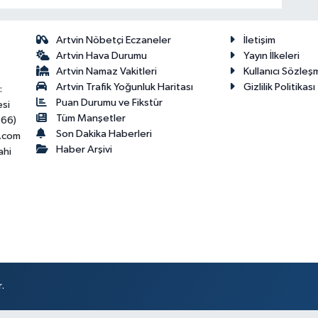
Artvin Nöbetçi Eczaneler
İletişim
Artvin Hava Durumu
Yayın İlkeleri
Artvin Namaz Vakitleri
Kullanıcı Sözleş
Artvin Trafik Yoğunluk Haritası
Gizlilik Politikası
:
Puan Durumu ve Fikstür
esi
Tüm Manşetler
466)
Son Dakika Haberleri
.com
Haber Arşivi
ahi
.