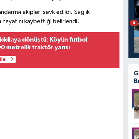
andarma ekipleri sevk edildi. Sağlık
 hayatını kaybettiği belirlendi.
6
iddiaya dönüştü: Köyün futbol
0 metrelik traktör yarışı
üle
G
B