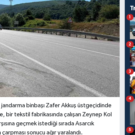
T
1
2
3
4
t jandarma binbaşı Zafer Akkuş üstgeçidinde
, bir tekstil fabrikasında çalışan Zeynep Kol
rşısına geçmek istediği sırada Asarcık
5
 çarpması sonucu ağır yaralandı.