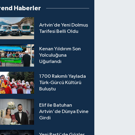
rend Haberler
Artvin’de Yeni Dolmuş
Tarifesi Belli Oldu
Kenan Yıldırım Son
Yolculuğuna
Uğurlandı
1700 Rakımlı Yaylada
Türk-Gürcü Kültürü
Buluştu
Elif ile Batuhan
Artvin'de Dünya Evine
Girdi
Yeni Parti'de Gözler