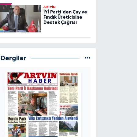
ARTVİN
İYİ Parti'den Çay ve
Fındık Üreticisine
Destek Çağrısı
-Dergiler