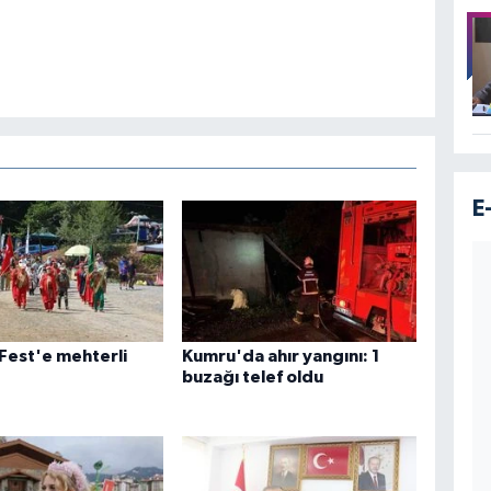
E
Fest'e mehterli
Kumru'da ahır yangını: 1
buzağı telef oldu