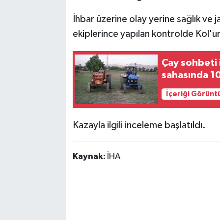
İhbar üzerine olay yerine sağlık ve j
ekiplerince yapılan kontrolde Kol'un
Çay sohbeti 
sahasında 10
İçeriği Görünt
Kazayla ilgili inceleme başlatıldı.
Kaynak:
İHA