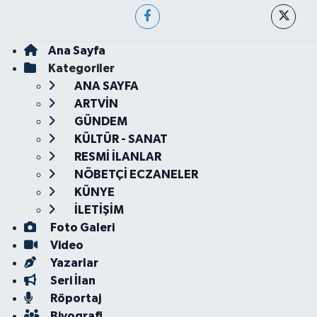
Ana Sayfa
Kategoriler
ANA SAYFA
ARTVİN
GÜNDEM
KÜLTÜR - SANAT
RESMİ İLANLAR
NÖBETÇİ ECZANELER
KÜNYE
İLETİŞİM
Foto Galeri
Video
Yazarlar
Seri İlan
Röportaj
Biyografi