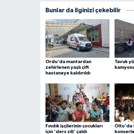
Bunlar da ilginizi çekebilir
Ordu'da mantardan
Tavuk yü
zehirlenen yaşlı çift
kamyona 
hastaneye kaldırıldı
Fındık işçilerinin çocukları
Oltu'da 
için 'ders zili' çaldı
konserle