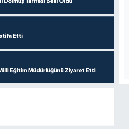
i Dolmuş Tarifesi Belli Oldu
tifa Etti
 Milli Eğitim Müdürlüğünü Ziyaret Etti