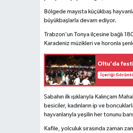
Bölgede mayısta küçükbaş hayvanla
büyükbaşlarla devam ediyor.
Trabzon'un Tonya ilçesine bağlı 180
Karadeniz müzikleri ve horonla şenl
Oltu'da fest
İçeriği Görünt
Sabahın ilk ışıklarıyla Kalınçam Maha
besiciler, kadınların ip ve boncuklar
hayvanlarıyla yeşilin her tonunu ba
Kafile, yolculuk sırasında zaman zam