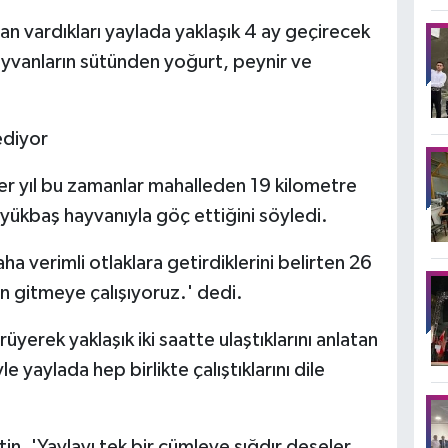
n vardıkları yaylada yaklaşık 4 ay geçirecek
hayvanların sütünden yoğurt, peynir ve
ediyor
er yıl bu zamanlar mahalleden 19 kilometre
yükbaş hayvanıyla göç ettiğini söyledi.
ha verimli otlaklara getirdiklerini belirten 26
en gitmeye çalışıyoruz.' dedi.
yerek yaklaşık iki saatte ulaştıklarını anlatan
e yaylada hep birlikte çalıştıklarını dile
in, 'Yaylayı tek bir cümleye sığdır deseler