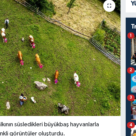
Y
T
1
2
3
kının süsledikleri büyükbaş hayvanlarla
4
nkli görüntüler oluşturdu.