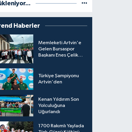
ükleniyor...
rend Haberler
Memleketi Artvin'e
Gelen Bursaspor
Başkanı Enes Çelik
Coşkuyla Karşılandı
Türkiye Şampiyonu
Artvin'den
Kenan Yıldırım Son
Yolculuğuna
Uğurlandı
1700 Rakımlı Yaylada