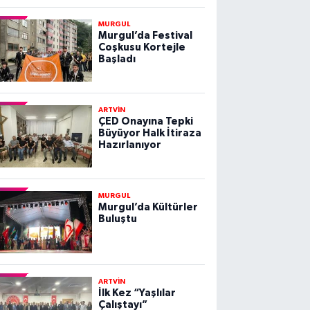
MURGUL
Murgul’da Festival
Coşkusu Kortejle
Başladı
ARTVİN
ÇED Onayına Tepki
Büyüyor Halk İtiraza
Hazırlanıyor
MURGUL
Murgul’da Kültürler
Buluştu
ARTVİN
İlk Kez “Yaşlılar
Çalıştayı”