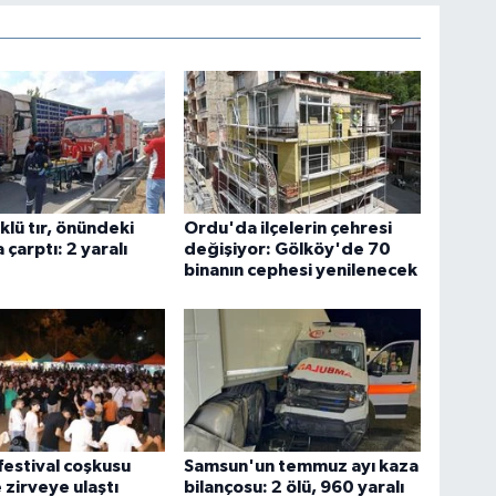
klü tır, önündeki
Ordu'da ilçelerin çehresi
çarptı: 2 yaralı
değişiyor: Gölköy'de 70
binanın cephesi yenilenecek
festival coşkusu
Samsun'un temmuz ayı kaza
 zirveye ulaştı
bilançosu: 2 ölü, 960 yaralı