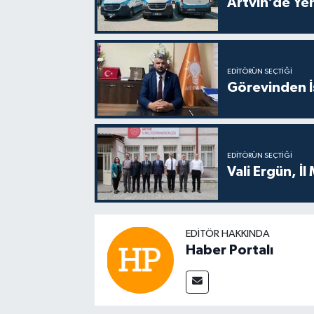
Artvin’de Yen
EDITÖRÜN SEÇTIĞI
Görevinden İs
EDITÖRÜN SEÇTIĞI
Vali Ergün, İl
EDITÖR HAKKINDA
Haber Portalı