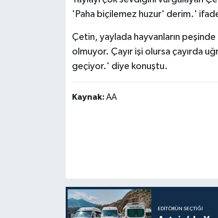
'Paha biçilemez huzur' derim.' ifades
Çetin, yaylada hayvanların peşinde d
olmuyor. Çayır işi olursa çayırda uğ
geçiyor.' diye konuştu.
Kaynak:
AA
EDITÖRÜN SEÇTIĞI