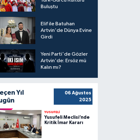
Türk-Gürcü Kültürü
Buluştu
Elif ile Batuhan
Artvin'de Dünya Evine
Girdi
Yeni Parti'de Gözler
Artvin'de: Ersöz mü
Kalın mı?
eçen Yıl
06 Ağustos
ugün
2025
YUSUFELİ
Yusufeli Meclisi’nde
Kritik İmar Kararı