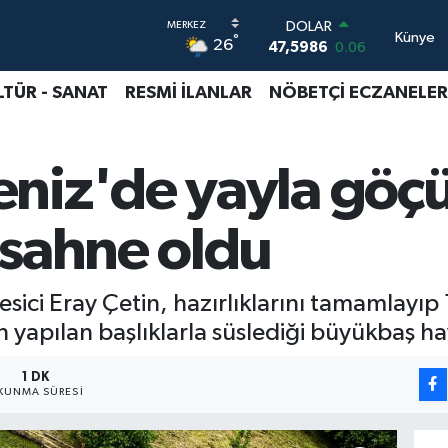
DOLAR
Künye
°
26
47,5986
0.06
EURO
55,0700
0.1
LTÜR - SANAT
RESMİ İLANLAR
NÖBETÇİ ECZANELER
STERLİN
64,2438
0.21
GRAM ALTIN
niz'de yayla göçü
6513.94
0.32
BİST100
13.768
48
 sahne oldu
BITCOIN
64.602,05
0.69
sici Eray Çetin, hazırlıklarını tamamlayıp 
n yapılan başlıklarla süslediği büyükbaş ha
1 DK
KUNMA SÜRESI