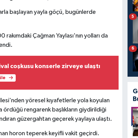
rla başlayan yayla göçü, bugünlerde
5
0 rakımdaki Çağman Yaylası'nın yolları da
endi.
6
ival coşkusu konserle zirveye ulaştı
üle
G
B
llesi'nden yöresel kıyafetlerle yola koyulan
la ördüğü rengarenk başlıkların giydirildiği
rındıran güzergahtan geçerek yaylaya ulaştı.
an horon teperek keyifli vakit geçirdi.