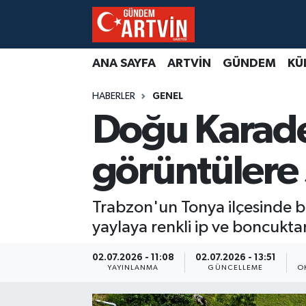
ANA SAYFA
ARTVİN
GÜNDEM
KÜ
HABERLER
GENEL
Doğu Karade
görüntülere
Trabzon'un Tonya ilçesinde be
yaylaya renkli ip ve boncukta
02.07.2026 - 11:08
02.07.2026 - 13:51
YAYINLANMA
GÜNCELLEME
O