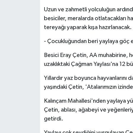
Uzun ve zahmetli yolculuğun ardında
besiciler, meralarda otlatacakları 
tereyağı yaparak kışa hazırlanacak.
- Çocukluğundan beri yaylaya göç 
Besici Eray Çetin, AA muhabirine, h
uzaklıktaki Çağman Yaylası'na 12 bü
Yıllardır yaz boyunca hayvanlarını da
yaşındaki Çetin, 'Atalarımızın izind
Kalınçam Mahallesi'nden yaylaya yürü
Çetin, ablası, ağabeyi ve yeğenleriyl
getirdi.
Yaylayı çok sevdiğini vurgulayan Çet