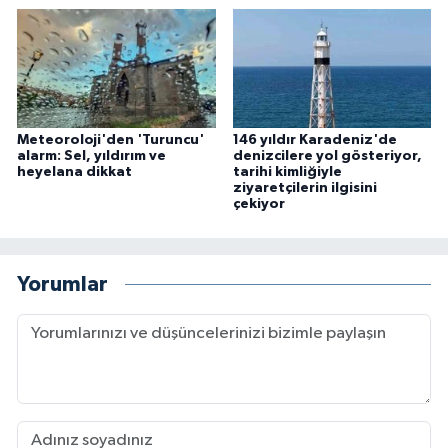
Meteoroloji'den 'Turuncu'
146 yıldır Karadeniz'de
alarm: Sel, yıldırım ve
denizcilere yol gösteriyor,
heyelana dikkat
tarihi kimliğiyle
ziyaretçilerin ilgisini
çekiyor
Yorumlar