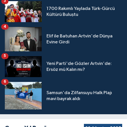
3
1700 Rakımlı Yaylada Türk-Gürcü
Kültürü Buluştu
4
Elif ile Batuhan Artvin'de Dünya
Evine Girdi
5
Yeni Parti'de Gözler Artvin'de:
Ersöz mü Kalın mı?
6
Samsun'da Zilfansuyu Halk Plajı
mavi bayrak aldı