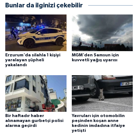
Bunlar da ilginizi çekebilir
Erzurum'da silahla 1 kişiyi
MGM'den Samsun için
yaralayan şüpheli
kuvvetli yağış uyarısı
yakalandı
Bir haftadır haber
Yavruları için otomobilin
alınamayan gurbetçi polisi
peşinden koşan anne
alarma geçirdi
kedinin imdadına itfaiye
yetişti