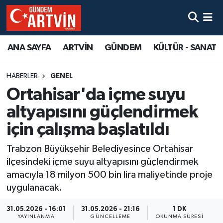
ANA SAYFA
ARTVİN
GÜNDEM
KÜLTÜR - SANAT
HABERLER
GENEL
Ortahisar'da içme suyu
altyapısını güçlendirmek
için çalışma başlatıldı
Trabzon Büyükşehir Belediyesince Ortahisar
ilçesindeki içme suyu altyapısını güçlendirmek
amacıyla 18 milyon 500 bin lira maliyetinde proje
uygulanacak.
31.05.2026 - 16:01
31.05.2026 - 21:16
1 DK
YAYINLANMA
GÜNCELLEME
OKUNMA SÜRESI