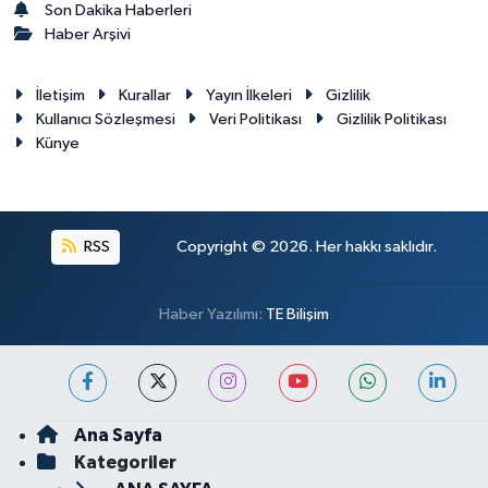
Son Dakika Haberleri
Haber Arşivi
İletişim
Kurallar
Yayın İlkeleri
Gizlilik
Kullanıcı Sözleşmesi
Veri Politikası
Gizlilik Politikası
Künye
RSS
Copyright © 2026. Her hakkı saklıdır.
Haber Yazılımı:
TE Bilişim
Ana Sayfa
Kategoriler