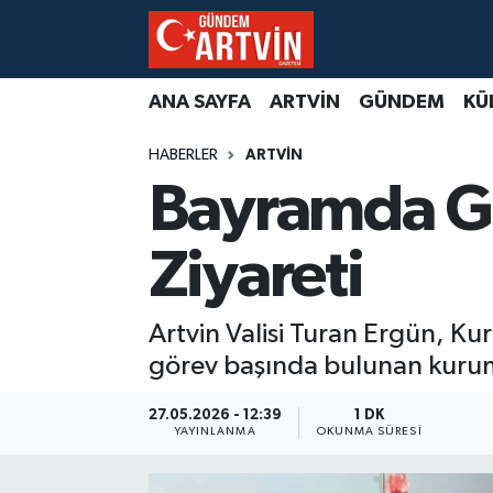
ANA SAYFA
ARTVİN
GÜNDEM
KÜ
HABERLER
ARTVİN
Bayramda Gö
Ziyareti
Artvin Valisi Turan Ergün, Ku
görev başında bulunan kuruml
27.05.2026 - 12:39
1 DK
YAYINLANMA
OKUNMA SÜRESI