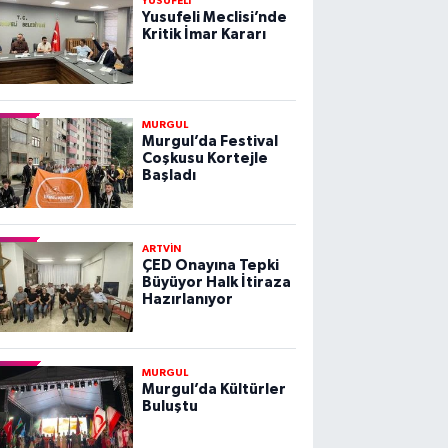
YUSUFELİ
Yusufeli Meclisi’nde
Kritik İmar Kararı
MURGUL
Murgul’da Festival
Coşkusu Kortejle
Başladı
ARTVİN
ÇED Onayına Tepki
Büyüyor Halk İtiraza
Hazırlanıyor
MURGUL
Murgul’da Kültürler
Buluştu