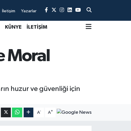
İletişim
Yazarlar
KÜNYE
İLETİŞİM
e Moral
ın huzur ve güvenliği için
-
+
A
A