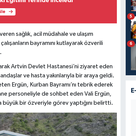
ki Eğitimi Yerinde İnceledi
üle
5
veren sağlık, acil müdahale ve ulaşım
çalışanların bayramını kutlayarak özverili
6
.
rak Artvin Devlet Hastanesi’ni ziyaret eden
ndaşlar ve hasta yakınlarıyla bir araya geldi.
ileten Ergün, Kurban Bayramı’nı tebrik ederek
E
ne personeliyle de sohbet eden Vali Ergün,
 büyük bir özveriyle görev yaptığını belirtti.