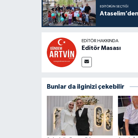
EDITÖRÜN SEÇTIĞI
Ataselim’den
EDITÖR HAKKINDA
Editör Masası
Bunlar da ilginizi çekebilir