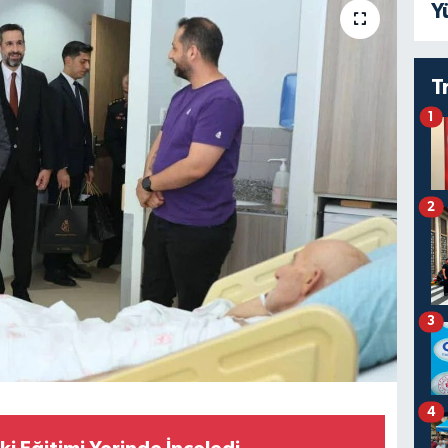
Y
T
1
2
3
4