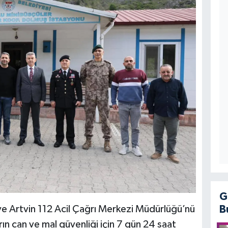
G
B
ve Artvin 112 Acil Çağrı Merkezi Müdürlüğü’nü
ın can ve mal güvenliği için 7 gün 24 saat