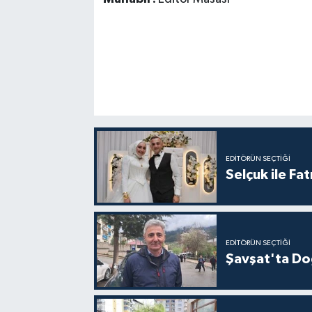
EDITÖRÜN SEÇTIĞI
Selçuk ile Fa
EDITÖRÜN SEÇTIĞI
Şavşat'ta Doğ