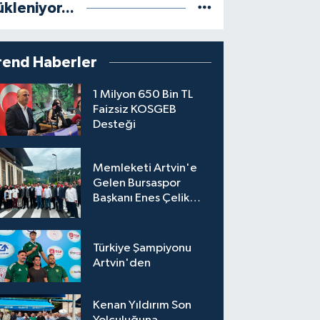
ükleniyor...
rend Haberler
1 Milyon 650 Bin TL
Faizsiz KOSGEB
Desteği
Memleketi Artvin'e
Gelen Bursaspor
Başkanı Enes Çelik
Coşkuyla Karşılandı
Türkiye Şampiyonu
Artvin'den
Kenan Yıldırım Son