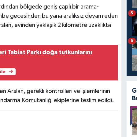
ardından bölgede geniş çaplı bir arama-
5
şembe gecesinden bu yana aralıksız devam eden
lan, evinden yaklaşık 2 kilometre uzaklıkta
6
eri Tabiat Parkı doğa tutkunlarını
üle
G
n Arslan, gerekli kontrolleri ve işlemlerinin
B
andarma Komutanlığı ekiplerine teslim edildi.