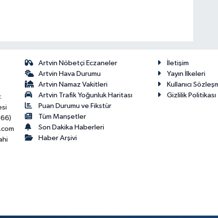
Artvin Nöbetçi Eczaneler
İletişim
Artvin Hava Durumu
Yayın İlkeleri
Artvin Namaz Vakitleri
Kullanıcı Sözleş
Artvin Trafik Yoğunluk Haritası
Gizlilik Politikası
:
Puan Durumu ve Fikstür
esi
Tüm Manşetler
466)
Son Dakika Haberleri
.com
Haber Arşivi
ahi