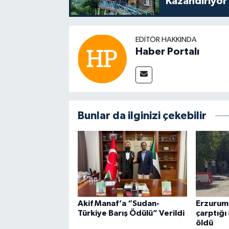
Kazandırıyor
EDITÖR HAKKINDA
Haber Portalı
Bunlar da ilginizi çekebilir
Akif Manaf’a “Sudan-
Erzurum'
Türkiye Barış Ödülü” Verildi
çarptığı 
öldü