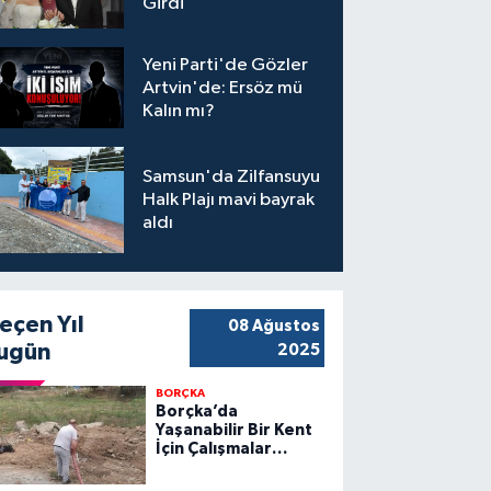
Girdi
Yeni Parti'de Gözler
Artvin'de: Ersöz mü
Kalın mı?
Samsun'da Zilfansuyu
Halk Plajı mavi bayrak
aldı
eçen Yıl
08 Ağustos
ugün
2025
BORÇKA
Borçka’da
Yaşanabilir Bir Kent
İçin Çalışmalar
Sürüyor