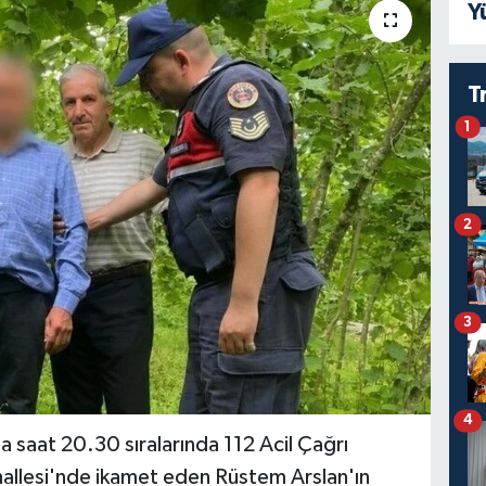
Y
T
1
2
3
4
a saat 20.30 sıralarında 112 Acil Çağrı
hallesi'nde ikamet eden Rüstem Arslan'ın