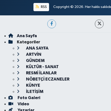
RSS
Copyright © 2026. Her hakkı saklıdır
Ana Sayfa
Kategoriler
ANA SAYFA
ARTVİN
GÜNDEM
KÜLTÜR - SANAT
RESMİ İLANLAR
NÖBETÇİ ECZANELER
KÜNYE
İLETİŞİM
Foto Galeri
Video
Yazarlar