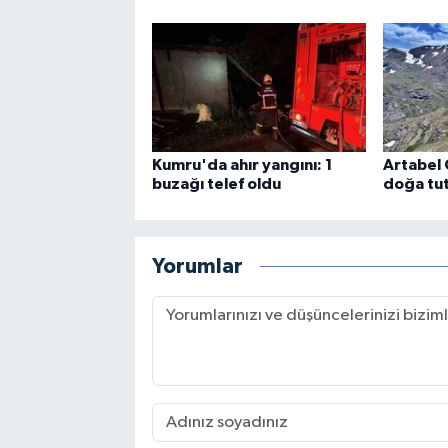
Kumru'da ahır yangını: 1
Artabel 
buzağı telef oldu
doğa tut
Yorumlar