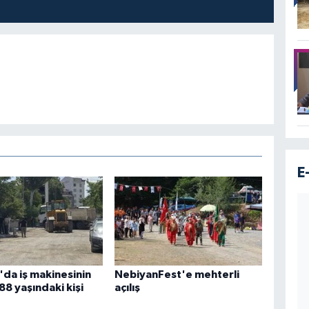
E
da iş makinesinin
NebiyanFest'e mehterli
88 yaşındaki kişi
açılış