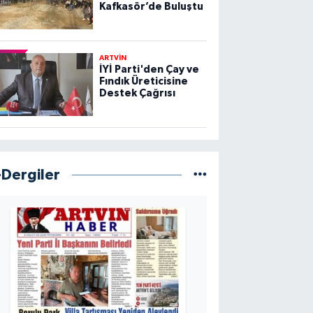
Kafkasör’de Buluştu
ARTVİN
İYİ Parti'den Çay ve
Fındık Üreticisine
Destek Çağrısı
-Dergiler