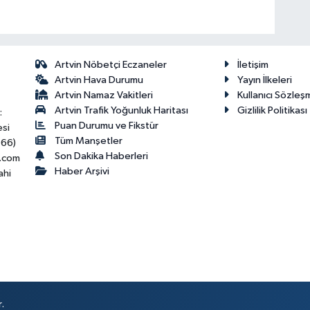
Artvin Nöbetçi Eczaneler
İletişim
Artvin Hava Durumu
Yayın İlkeleri
Artvin Namaz Vakitleri
Kullanıcı Sözleş
Artvin Trafik Yoğunluk Haritası
Gizlilik Politikası
:
Puan Durumu ve Fikstür
esi
Tüm Manşetler
466)
Son Dakika Haberleri
.com
Haber Arşivi
ahi
.