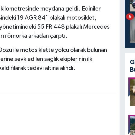
. kilometresinde meydana geldi. Edinilen
6
esindeki 19 AGR 841 plakalı motosiklet,
) yönetimindeki 55 FR 448 plakalı Mercedes
arı römorka arkadan çarptı.
Dozu ile motosiklette yolcu olarak bulunan
yerine sevk edilen sağlık ekiplerinin ilk
G
dırılarak tedavi altına alındı.
B