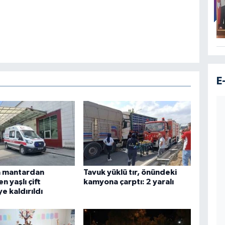
E
 mantardan
Tavuk yüklü tır, önündeki
n yaşlı çift
kamyona çarptı: 2 yaralı
e kaldırıldı