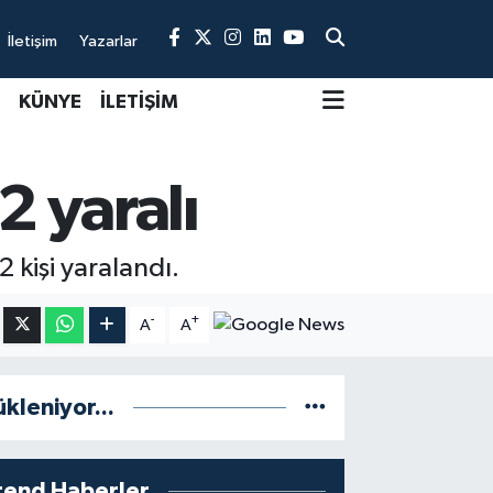
İletişim
Yazarlar
KÜNYE
İLETİŞİM
2 yaralı
 kişi yaralandı.
-
+
A
A
ükleniyor...
rend Haberler