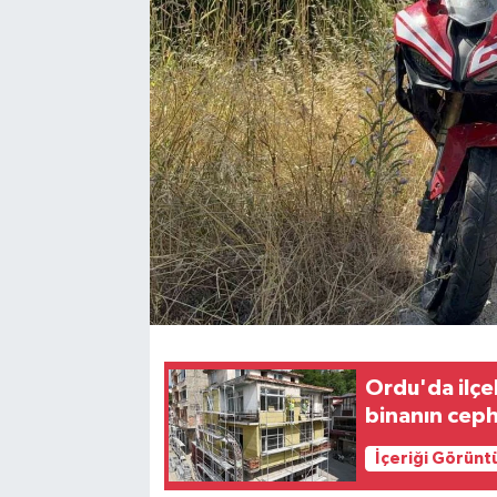
Ordu'da ilçe
binanın ceph
İçeriği Görünt