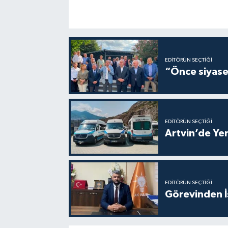
EDITÖRÜN SEÇTIĞI
“Önce siyaset
EDITÖRÜN SEÇTIĞI
Artvin’de Yen
EDITÖRÜN SEÇTIĞI
Görevinden İs