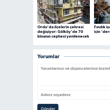
Ordu'da ilçelerin çehresi
Fındık iş
değişiyor: Gölköy'de 70
için 'ders
binanın cephesi yenilenecek
Yorumlar
Gönder