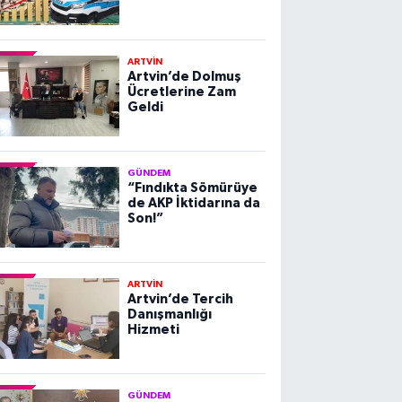
ARTVİN
Artvin’de Dolmuş
Ücretlerine Zam
Geldi
GÜNDEM
“Fındıkta Sömürüye
de AKP İktidarına da
Son!”
ARTVİN
Artvin’de Tercih
Danışmanlığı
Hizmeti
GÜNDEM