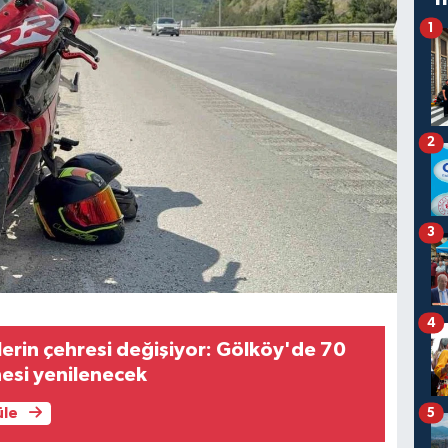
1
2
3
4
lerin çehresi değişiyor: Gölköy'de 70
esi yenilenecek
5
üle