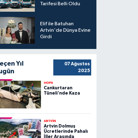
Tarifesi Belli Oldu
Elif ile Batuhan
Artvin'de Dünya Evine
Girdi
eçen Yıl
07 Ağustos
ugün
2025
HOPA
Cankurtaran
Tüneli'nde Kaza
ARTVİN
Artvin Dolmuş
Ücretlerinde Pahalı
İller Arasında