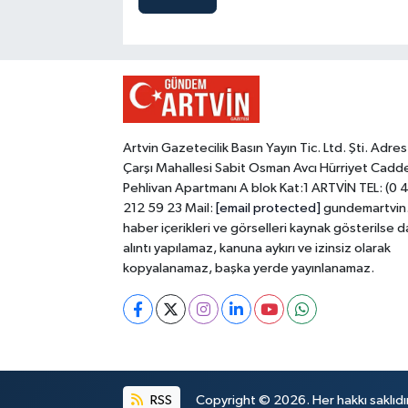
Artvin Gazetecilik Basın Yayın Tic. Ltd. Şti. Adres
Çarşı Mahallesi Sabit Osman Avcı Hürriyet Cadd
Pehlivan Apartmanı A blok Kat:1 ARTVİN TEL: (0 
212 59 23 Mail:
[email protected]
gundemartvin
haber içerikleri ve görselleri kaynak gösterilse d
alıntı yapılamaz, kanuna aykırı ve izinsiz olarak
kopyalanamaz, başka yerde yayınlanamaz.
RSS
Copyright © 2026. Her hakkı saklıdır