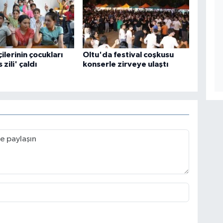
çilerinin çocukları
Oltu'da festival coşkusu
 zili' çaldı
konserle zirveye ulaştı