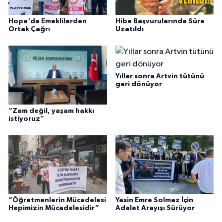
Hopa'da Emeklilerden
Hibe Başvurularında Süre
Ortak Çağrı
Uzatıldı
Yıllar sonra Artvin tütünü
geri dönüyor
“Zam değil, yaşam hakkı
istiyoruz”
“Öğretmenlerin Mücadelesi
Yasin Emre Solmaz İçin
Hepimizin Mücadelesidir”
Adalet Arayışı Sürüyor