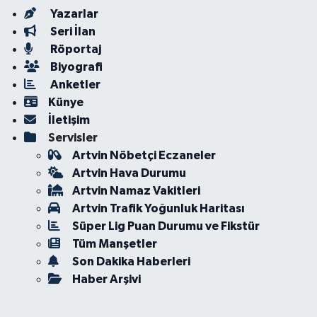
Yazarlar
Seri İlan
Röportaj
Biyografi
Anketler
Künye
İletişim
Servisler
Artvin Nöbetçi Eczaneler
Artvin Hava Durumu
Artvin Namaz Vakitleri
Artvin Trafik Yoğunluk Haritası
Süper Lig Puan Durumu ve Fikstür
Tüm Manşetler
Son Dakika Haberleri
Haber Arşivi