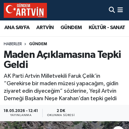
ANA SAYFA
ARTVİN
GÜNDEM
KÜLTÜR - SANAT
HABERLER
GÜNDEM
Maden Açıklamasına Tepki
Geldi
AK Parti Artvin Milletvekili Faruk Çelik’in
“Gerekirse bir maden müzesi yapacağım, gidin
ziyaret edin diyeceğim” sözlerine, Yeşil Artvin
Derneği Başkanı Neşe Karahan’dan tepki geldi
18.05.2026 - 12:41
2 DK
YAYINLANMA
OKUNMA SÜRESI