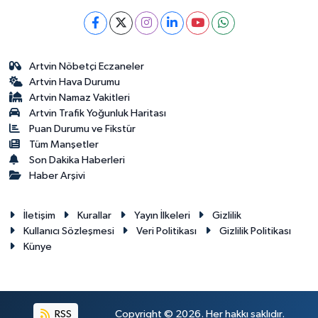
Artvin Nöbetçi Eczaneler
Artvin Hava Durumu
Artvin Namaz Vakitleri
Artvin Trafik Yoğunluk Haritası
Puan Durumu ve Fikstür
Tüm Manşetler
Son Dakika Haberleri
Haber Arşivi
İletişim
Kurallar
Yayın İlkeleri
Gizlilik
Kullanıcı Sözleşmesi
Veri Politikası
Gizlilik Politikası
Künye
RSS
Copyright © 2026. Her hakkı saklıdır.