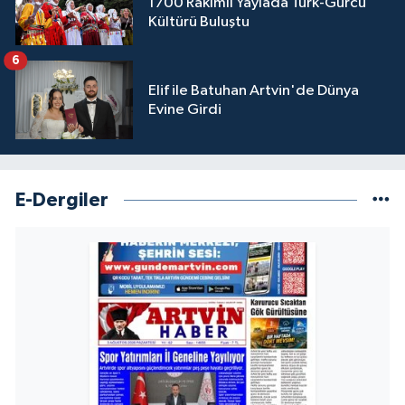
1700 Rakımlı Yaylada Türk-Gürcü
Kültürü Buluştu
6
Elif ile Batuhan Artvin'de Dünya
Evine Girdi
E-Dergiler