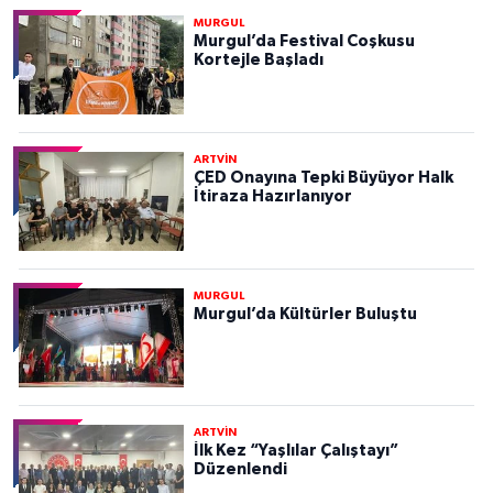
MURGUL
Murgul’da Festival Coşkusu
Kortejle Başladı
ARTVİN
ÇED Onayına Tepki Büyüyor Halk
İtiraza Hazırlanıyor
MURGUL
Murgul’da Kültürler Buluştu
ARTVİN
İlk Kez “Yaşlılar Çalıştayı”
Düzenlendi