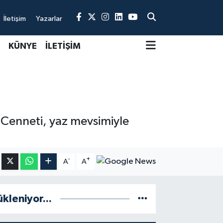
İletişim
Yazarlar
KÜNYE
İLETİŞİM
 Cenneti, yaz mevsimiyle
-
+
A
A
ükleniyor...