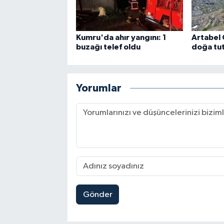
Kumru'da ahır yangını: 1
Artabel 
buzağı telef oldu
doğa tut
Yorumlar
Gönder