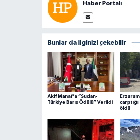
Haber Portalı
Bunlar da ilginizi çekebilir
Akif Manaf’a “Sudan-
Erzurum'
Türkiye Barış Ödülü” Verildi
çarptığı 
öldü