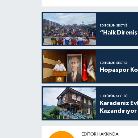
EDITÖRÜN SEÇTIĞI
“Halk Direniş
EDITÖRÜN SEÇTIĞI
Hopaspor Ko
EDITÖRÜN SEÇTIĞI
Karadeniz Ev
Kazandırıyor
EDITÖR HAKKINDA