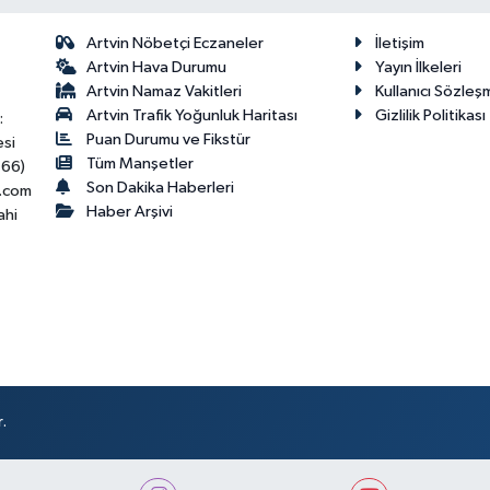
Artvin Nöbetçi Eczaneler
İletişim
Artvin Hava Durumu
Yayın İlkeleri
Artvin Namaz Vakitleri
Kullanıcı Sözleş
Artvin Trafik Yoğunluk Haritası
Gizlilik Politikası
:
Puan Durumu ve Fikstür
esi
Tüm Manşetler
466)
Son Dakika Haberleri
.com
Haber Arşivi
ahi
.