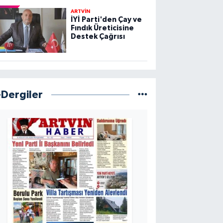
ARTVİN
İYİ Parti'den Çay ve
Fındık Üreticisine
Destek Çağrısı
-Dergiler