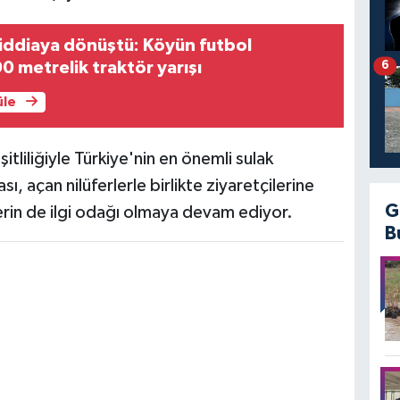
iddiaya dönüştü: Köyün futbol
0 metrelik traktör yarışı
6
üle
tliliğiyle Türkiye'nin en önemli sulak
sı, açan nilüferlerle birlikte ziyaretçilerine
G
rin de ilgi odağı olmaya devam ediyor.
B