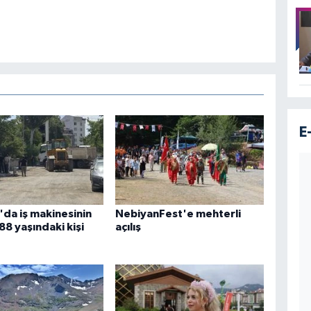
E
da iş makinesinin
NebiyanFest'e mehterli
88 yaşındaki kişi
açılış