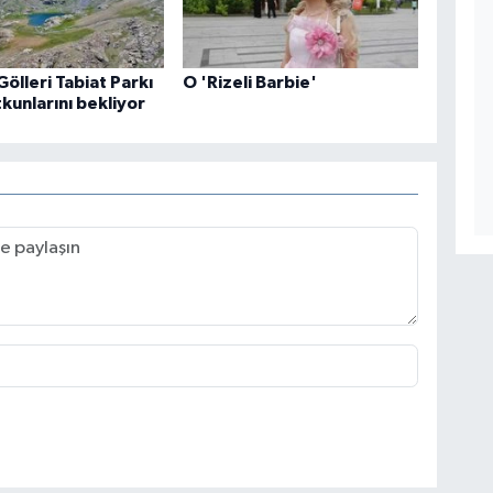
Gölleri Tabiat Parkı
O 'Rizeli Barbie'
kunlarını bekliyor