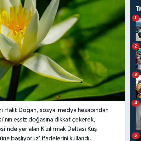
T
1
2
3
4
ı Halit Doğan, sosyal medya hesabından
sı'nın eşsiz doğasına dikkat çekerek,
'nde yer alan Kızılırmak Deltası Kuş
5
ne başlıyoruz' ifadelerini kullandı.