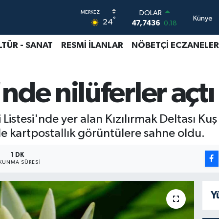
DOLAR
Künye
°
24
47,7436
0.18
EURO
55,2510
0.32
LTÜR - SANAT
RESMİ İLANLAR
NÖBETÇİ ECZANELER
STERLİN
64,4811
0.38
GRAM ALTIN
nde nilüferler açtı
6660.55
0.03
BİST100
13.779
-14
BITCOIN
istesi'nde yer alan Kızılırmak Deltası Kuş
64.944,08
-0.18
iyle kartpostallık görüntülere sahne oldu.
1 DK
KUNMA SÜRESI
Y