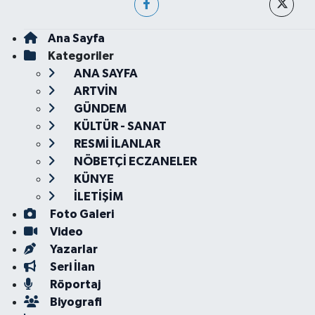
Ana Sayfa
Kategoriler
ANA SAYFA
ARTVİN
GÜNDEM
KÜLTÜR - SANAT
RESMİ İLANLAR
NÖBETÇİ ECZANELER
KÜNYE
İLETİŞİM
Foto Galeri
Video
Yazarlar
Seri İlan
Röportaj
Biyografi