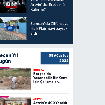
Artvin'de: Ersöz mü
Kalın mı?
Samsun'da Zilfansuyu
Halk Plajı mavi bayrak
aldı
eçen Yıl
08 Ağustos
ugün
2025
BORÇKA
Borçka’da
Yaşanabilir Bir Kent
İçin Çalışmalar
Sürüyor
ARTVİN
Artvin’e 400 Yataklı