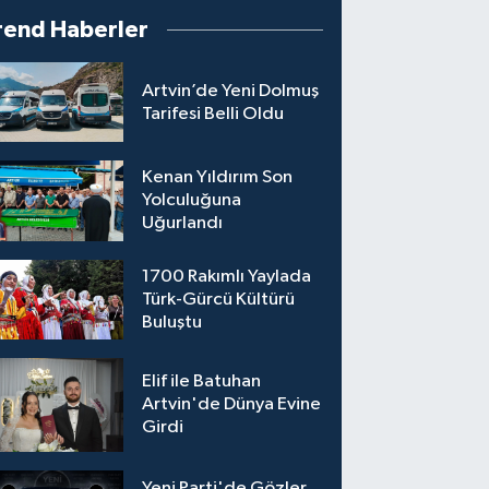
rend Haberler
Artvin’de Yeni Dolmuş
Tarifesi Belli Oldu
Kenan Yıldırım Son
Yolculuğuna
Uğurlandı
1700 Rakımlı Yaylada
Türk-Gürcü Kültürü
Buluştu
Elif ile Batuhan
Artvin'de Dünya Evine
Girdi
Yeni Parti'de Gözler