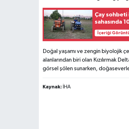
Çay sohbeti 
sahasında 10
İçeriği Görünt
Doğal yaşamı ve zengin biyolojik çeşi
alanlarından biri olan Kızılırmak Delta
görsel şölen sunarken, doğaseverle
Kaynak:
İHA