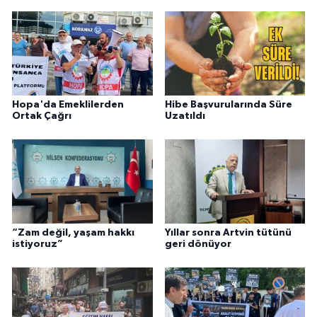
Hopa'da Emeklilerden
Hibe Başvurularında Süre
Ortak Çağrı
Uzatıldı
“Zam değil, yaşam hakkı
Yıllar sonra Artvin tütünü
istiyoruz”
geri dönüyor