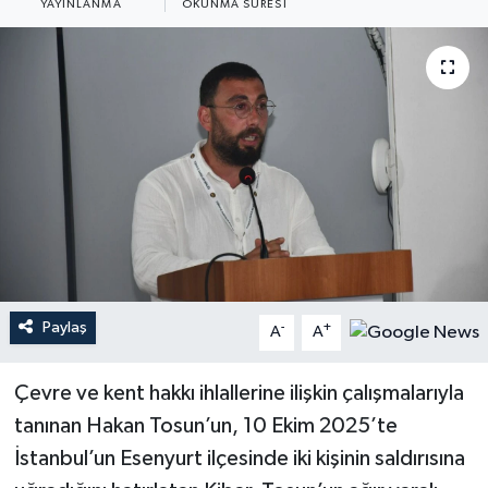
YAYINLANMA
OKUNMA SÜRESI
Paylaş
-
+
A
A
Çevre ve kent hakkı ihlallerine ilişkin çalışmalarıyla
tanınan Hakan Tosun’un, 10 Ekim 2025’te
İstanbul’un Esenyurt ilçesinde iki kişinin saldırısına