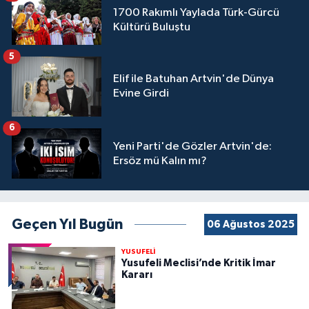
1700 Rakımlı Yaylada Türk-Gürcü
Kültürü Buluştu
5
Elif ile Batuhan Artvin'de Dünya
Evine Girdi
6
Yeni Parti'de Gözler Artvin'de:
Ersöz mü Kalın mı?
Geçen Yıl Bugün
06 Ağustos 2025
YUSUFELİ
Yusufeli Meclisi’nde Kritik İmar
Kararı