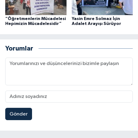
“Öğretmenlerin Mücadelesi
Yasin Emre Solmaz İçin
Hepimizin Mücadelesidir”
Adalet Arayışı Sürüyor
Yorumlar
Gönder