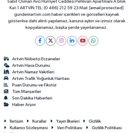
Sabit Osman Avcı Hürriyet Caddesi Pehlivan Apartmanı A blok
Kat:1 ARTVİN TEL: (0 466) 212 59 23 Mail:
[email protected]
gundemartvin.com haber içerikleri ve görselleri kaynak
gösterilse dahi alıntı yapılamaz, kanuna aykırı ve izinsiz olarak
kopyalanamaz, başka yerde yayınlanamaz.
Artvin Nöbetçi Eczaneler
Artvin Hava Durumu
Artvin Namaz Vakitleri
Artvin Trafik Yoğunluk Haritası
Puan Durumu ve Fikstür
Tüm Manşetler
Son Dakika Haberleri
Haber Arşivi
İletişim
Kurallar
Yayın İlkeleri
Gizlilik
Kullanıcı Sözleşmesi
Veri Politikası
Gizlilik Politikası