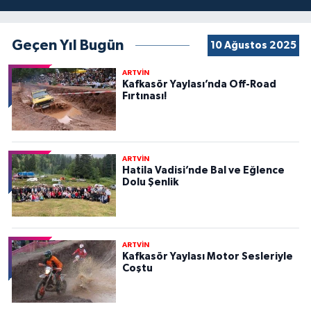
Geçen Yıl Bugün
10 Ağustos 2025
ARTVİN
Kafkasör Yaylası’nda Off-Road
Fırtınası!
ARTVİN
Hatila Vadisi’nde Bal ve Eğlence
Dolu Şenlik
ARTVİN
Kafkasör Yaylası Motor Sesleriyle
Coştu