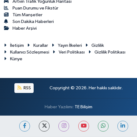
Artvin Trafik Yoğunluk Haritası
Puan Durumu ve Fikstür
Tüm Manşetler
Son Dakika Haberleri
Haber Arşivi
İletişim
Kurallar
Yayın İlkeleri
Gizlilik
Kullanıcı Sözleşmesi
Veri Politikası
Gizlilik Politikası
Künye
RSS
Copyright © 2026. Her hakkı saklıdır.
Haber Yazılımı:
TE Bilişim