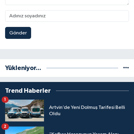
Gönder
Yükleniyor...
Trend Haberler
1
Artvin’de Yeni Dolmuş Tarifesi Belli
Oldu
2