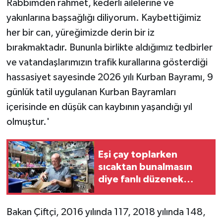
Rabbimden rahmet, kederli ailelerine ve
yakınlarına başsağlığı diliyorum. Kaybettiğimiz
her bir can, yüreğimizde derin bir iz
bırakmaktadır. Bununla birlikte aldığımız tedbirler
ve vatandaşlarımızın trafik kurallarına gösterdiği
hassasiyet sayesinde 2026 yılı Kurban Bayramı, 9
günlük tatil uygulanan Kurban Bayramları
içerisinde en düşük can kaybının yaşandığı yıl
olmuştur.'
Eşi çay toplarken
sıcaktan bunalmasın
diye fanlı düzenek
hazırladı, herkesin
ilgisini çekti
Bakan Çiftçi, 2016 yılında 117, 2018 yılında 148,