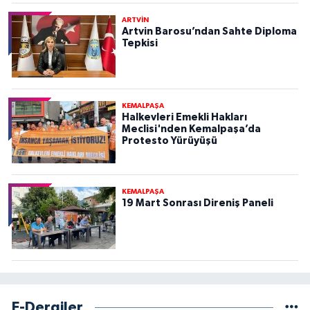
ARTVİN
Artvin Barosu’ndan Sahte Diploma
Tepkisi
KEMALPAŞA
Halkevleri Emekli Hakları
Meclisi'nden Kemalpaşa’da
Protesto Yürüyüşü
KEMALPAŞA
19 Mart Sonrası Direniş Paneli
E-Dergiler