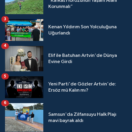
“Kafkas Horozunun Yaşam Alanı
Korunmalı”
3
Kenan Yıldırım Son Yolculuğuna
Uğurlandı
4
Elif ile Batuhan Artvin'de Dünya
Evine Girdi
5
Yeni Parti'de Gözler Artvin'de:
Ersöz mü Kalın mı?
6
Samsun'da Zilfansuyu Halk Plajı
mavi bayrak aldı