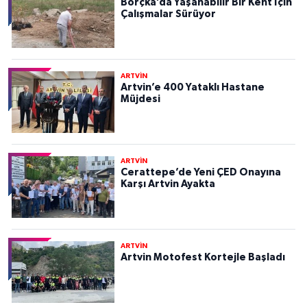
Borçka’da Yaşanabilir Bir Kent İçin
Çalışmalar Sürüyor
ARTVİN
Artvin’e 400 Yataklı Hastane
Müjdesi
ARTVİN
Cerattepe’de Yeni ÇED Onayına
Karşı Artvin Ayakta
ARTVİN
Artvin Motofest Kortejle Başladı