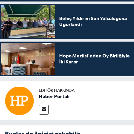
Behiç Yıldırım Son Yolculuğuna
Uğurlandı
Hopa Meclisi'nden Oy Birliğiyle
İki Karar
EDITÖR HAKKINDA
Haber Portalı