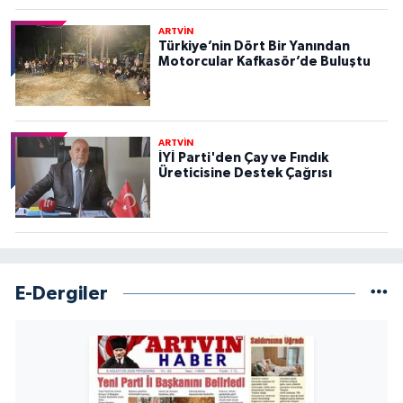
ARTVİN
Türkiye’nin Dört Bir Yanından
Motorcular Kafkasör’de Buluştu
ARTVİN
İYİ Parti'den Çay ve Fındık
Üreticisine Destek Çağrısı
E-Dergiler