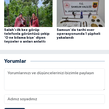
Salah'ı ilk kez görüp
Samsun'da tarihi eser
telefonla görüntüsü çekip
operasyonunda 1 şüpheli
'O ne bilama bişe' diyen
yakalandı
teyzeler o anları anlattı
Yorumlar