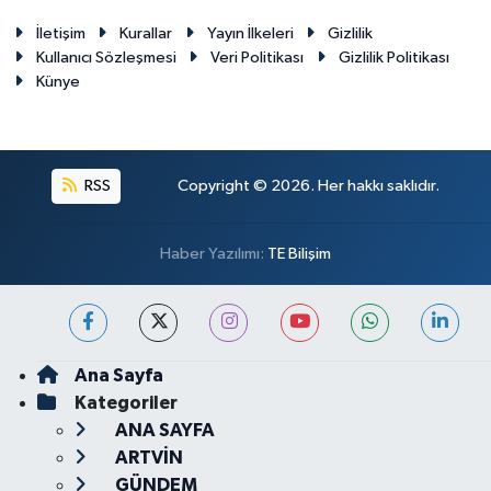
İletişim
Kurallar
Yayın İlkeleri
Gizlilik
Kullanıcı Sözleşmesi
Veri Politikası
Gizlilik Politikası
Künye
RSS
Copyright © 2026. Her hakkı saklıdır.
Haber Yazılımı:
TE Bilişim
Ana Sayfa
Kategoriler
ANA SAYFA
ARTVİN
GÜNDEM