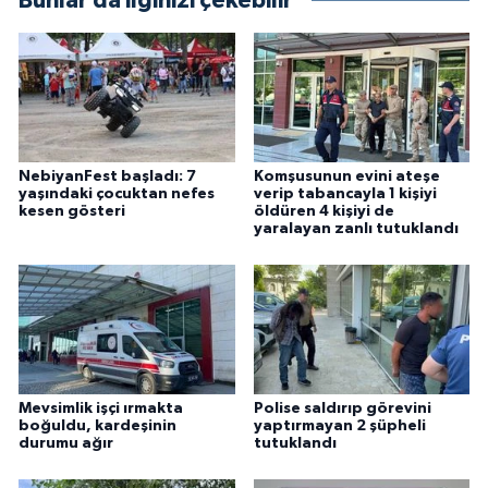
Bunlar da ilginizi çekebilir
NebiyanFest başladı: 7
Komşusunun evini ateşe
yaşındaki çocuktan nefes
verip tabancayla 1 kişiyi
kesen gösteri
öldüren 4 kişiyi de
yaralayan zanlı tutuklandı
Mevsimlik işçi ırmakta
Polise saldırıp görevini
boğuldu, kardeşinin
yaptırmayan 2 şüpheli
durumu ağır
tutuklandı