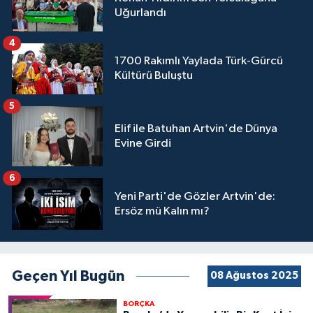
Uğurlandı
4
1700 Rakımlı Yaylada Türk-Gürcü
Kültürü Buluştu
5
Elif ile Batuhan Artvin'de Dünya
Evine Girdi
6
Yeni Parti'de Gözler Artvin'de:
Ersöz mü Kalın mı?
Geçen Yıl Bugün
08 Ağustos 2025
BORÇKA