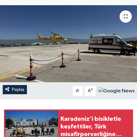
Paylaş
-
+
A
A
Karadeniz'i bisikletle
keşfettiler, Türk
misafirperverliğine