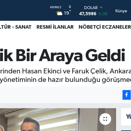
DOLAR
Künye
°
19
47,5986
0.06
EURO
55,0700
0.1
LTÜR - SANAT
RESMİ İLANLAR
NÖBETÇİ ECZANELER
STERLİN
64,2438
0.21
GRAM ALTIN
ik Bir Araya Geldi
6518.23
0.39
BİST100
13.703
0
BITCOIN
erinden Hasan Ekinci ve Faruk Çelik, Ankara
64.475,47
0.66
 yönetiminin de hazır bulunduğu görüşme
Y