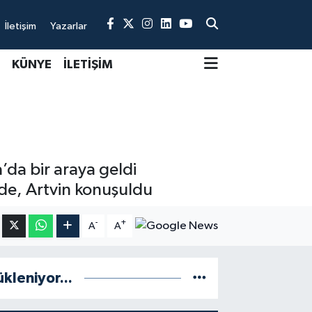
İletişim
Yazarlar
KÜNYE
İLETİŞİM
’da bir araya geldi
de, Artvin konuşuldu
-
+
A
A
ükleniyor...