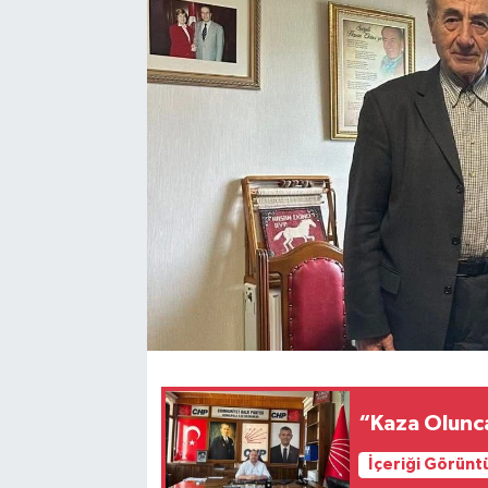
“Kaza Olunc
İçeriği Görünt