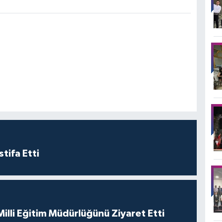
tifa Etti
 Milli Eğitim Müdürlüğünü Ziyaret Etti