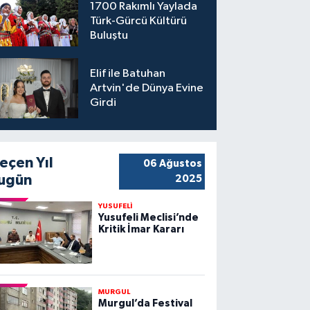
1700 Rakımlı Yaylada
Türk-Gürcü Kültürü
Buluştu
Elif ile Batuhan
Artvin'de Dünya Evine
Girdi
eçen Yıl
06 Ağustos
ugün
2025
YUSUFELİ
Yusufeli Meclisi’nde
Kritik İmar Kararı
MURGUL
Murgul’da Festival