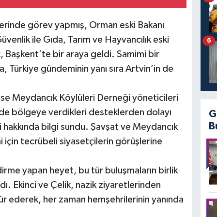
lerinde görev yapmış, Orman eski Bakanı
üvenlik ile Gıda, Tarım ve Hayvancılık eski
6
k, Başkent’te bir araya geldi. Samimi bir
Türkiye gündeminin yanı sıra Artvin’in de
 ise Meydancık Köylüleri Derneği yöneticileri
 de bölgeye verdikleri desteklerden dolayı
G
B
i hakkında bilgi sundu. Şavşat ve Meydancık
i için tecrübeli siyasetçilerin görüşlerine
irme yapan heyet, bu tür buluşmaların birlik
dı. Ekinci ve Çelik, nazik ziyaretlerinden
kür ederek, her zaman hemşehrilerinin yanında