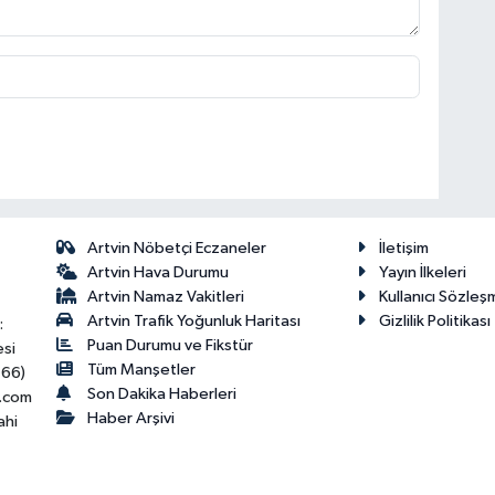
Artvin Nöbetçi Eczaneler
İletişim
Artvin Hava Durumu
Yayın İlkeleri
Artvin Namaz Vakitleri
Kullanıcı Sözleş
Artvin Trafik Yoğunluk Haritası
Gizlilik Politikası
:
Puan Durumu ve Fikstür
esi
Tüm Manşetler
466)
Son Dakika Haberleri
.com
Haber Arşivi
ahi