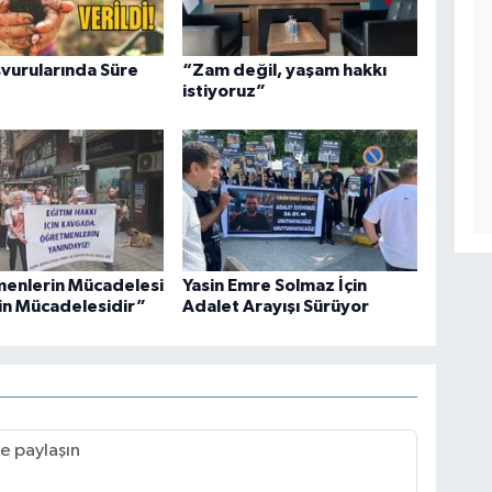
vurularında Süre
“Zam değil, yaşam hakkı
istiyoruz”
enlerin Mücadelesi
Yasin Emre Solmaz İçin
in Mücadelesidir”
Adalet Arayışı Sürüyor