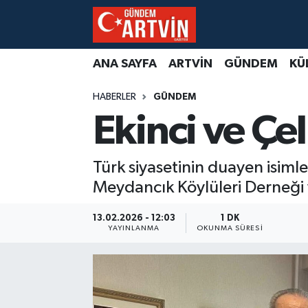
ANA SAYFA
ARTVİN
GÜNDEM
KÜ
HABERLER
GÜNDEM
Ekinci ve Çel
Türk siyasetinin duayen isiml
Meydancık Köylüleri Derneği
13.02.2026 - 12:03
1 DK
YAYINLANMA
OKUNMA SÜRESI