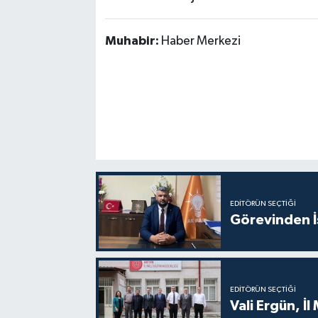
Muhabir:
Haber Merkezi
EDITÖRÜN SEÇTIĞI
Görevinden İs
EDITÖRÜN SEÇTIĞI
Vali Ergün, İl