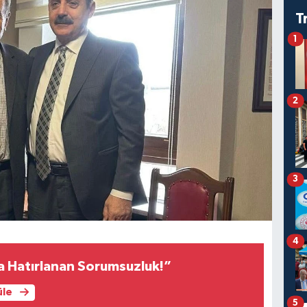
T
1
2
3
4
a Hatırlanan Sorumsuzluk!”
üle
5