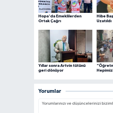
Hopa'da Emeklilerden
Hibe Baş
Ortak Çağrı
Uzatıldı
Yıllar sonra Artvin tütünü
“Öğretm
geri dönüyor
Hepimiz
Yorumlar